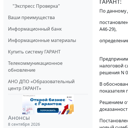
ГАРАНТ:
"Экспресс Проверка"
По данному д
Ваши преимущества
постановле
Информационный банк
А46-29),
Информационные материалы
определени
Купить систему ГАРАНТ
Предпринима
Телекоммуникационное
налоговой с
обновление
решения N 06
АНО ДПО «Образовательный
В обоснован
центр ГАРАНТ»
показателя 
Решением от
доказанност
Анонсы
Постановлен
8 сентября 2026
новый судеб