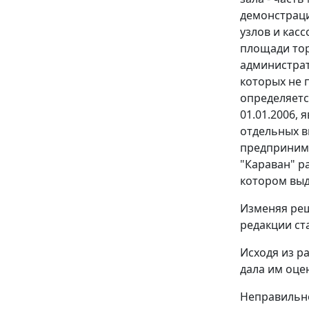
демонстраци
узлов и кас
площади тор
администрат
которых не 
определяетс
01.01.2006,
отдельных в
предпринима
"Караван" р
котором выд
Изменяя реш
редакции
ст
Исходя из р
дала им оце
Неправильно