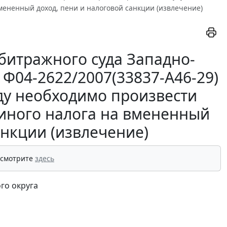
мененный доход, пени и налоговой санкции (извлечение)
битражного суда Западно-
N Ф04-2622/2007(33837-А46-29)
ду необходимо произвести
диного налога на вмененный
анкции (извлечение)
 смотрите
здесь
го округа