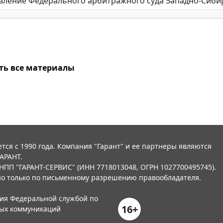
ть все материалы
тся с 1990 года. Компания "Гарант" и ее партнеры являются
АРАНТ.
НПП "ГАРАНТ-СЕРВИС" (ИНН 7718013048, ОГРН 1027700495745).
о только по письменному разрешению правообладателя.
ния Федеральной службой по
16+
вых коммуникаций