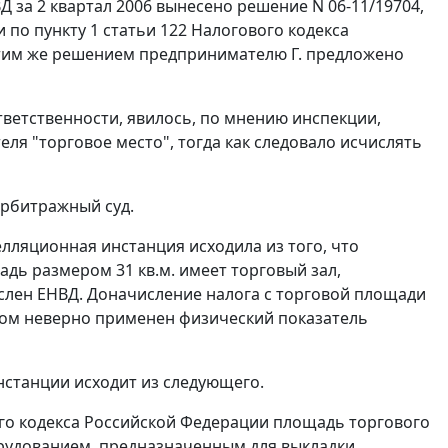
 за 2 квартал 2006 вынесено решение N 06-11/19704,
и по
пункту 1 статьи 122
Налогового кодекса
 Этим же решением предпринимателю Г. предложено
ветственности, явилось, по мнению инспекции,
ля "торговое место", тогда как следовало исчислять
арбитражный суд.
лляционная инстанция исходила из того, что
адь размером 31 кв.м. имеет торговый зал,
слен ЕНВД. Доначисление налога с торговой площади
иком неверно применен физический показатель
станции исходит из следующего.
о кодекса Российской Федерации площадь торгового
орудованием, предназначенным для выкладки,