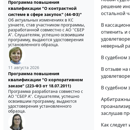
Программа повышения
решение инс
квалификации "О контрактной
остальной ч
системе в сфере закупок" (44-ФЗ)"
Об актуальных изменениях в КС
В кассацион
узнаете, став участником программы,
разработанной совместно с АО ''СБЕР
отменить и 
А". Слушателям, успешно освоившим
удовлетворе
программу, выдаются удостоверения
установленного образца.
неверный ра
В судебном 
11 августа 2026
В отзыве на
Программа повышения
удовлетворе
квалификации "О корпоративном
заказе" (223-ФЗ от 18.07.2011)
В судебном 
Программа разработана совместно с
АО ''СБЕР А". Слушателям, успешно
Арбитражный
освоившим программу, выдаются
проанализир
удостоверения установленного
образца.
заслушав пр
Как следует