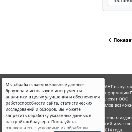
Показа
Мы обрабатываем локальные данные
© ООО "НПП "ГАРАНТ-СЕРВИС", 2026. Система ГАРАНТ выпускае
браузера и используем инструменты
участниками Российской ассоциации правовой информации Г
аналитики в целях улучшения и обеспечения
Все права на материалы сайта ГАРАНТ.РУ принадлежат ООО "
работоспособности сайта, статистических
Полное или частичное воспроизведение материалов возможн
исследований и обзоров. Вы можете
Правила использования портала.
запретить обработку указанных данных в
Портал ГАРАНТ.РУ зарегистрирован в качестве сетевого изда
настройках браузера. Пожалуйста,
надзору в сфере связи,информационных технологий и массо
ознакомьтесь с условиями их обработки
.
(Роскомнадзором), Эл № ФС77-58365 от 18 июня 2014 года.