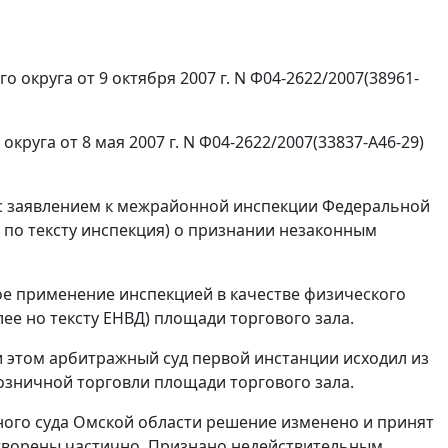
округа от 9 октября 2007 г. N Ф04-2622/2007(38961-
руга от 8 мая 2007 г. N Ф04-2622/2007(33837-А46-29)
 с заявлением к межрайонной инспекции Федеральной
е по тексту инспекция) о признании незаконным
е применение инспекцией в качестве физического
ее но тексту ЕНВД) площади торгового зала.
и этом арбитражный суд первой инстанции исходил из
зничной торговли площади торгового зала.
ного суда Омской области решение изменено и принят
творены частично. Признано недействительным