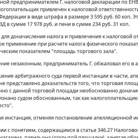
ной предпринимателем Г. налоговой декларации по ЕНВД
огоплательщик привлечен к налоговой ответственност
Федерации в виде штрафа в размере 3 595 руб. 60 коп.
Д в сумме 17 978 руб. и пени в сумме 234 руб. 31 коп.
для доначисления налога и привлечения к налоговой от
е применение при расчете налога физического показате
ическим показателем "площадь торгового зала".
ние незаконным, предприниматель Г. обжаловал его в 
ение арбитражного суда первой инстанции в части, апе
не представлено доказательств того, что торговая площ
нно с данной торговой площади необоснованно доначи
признано судом обоснованным, так как налогоплательщ
есто".
я инстанция, отменяя постановление апелляционной ин
вии с понятием, содержащимся в
статье 346.27
Налоговог
ь магазина, павильона (открытой площадки), занятая об