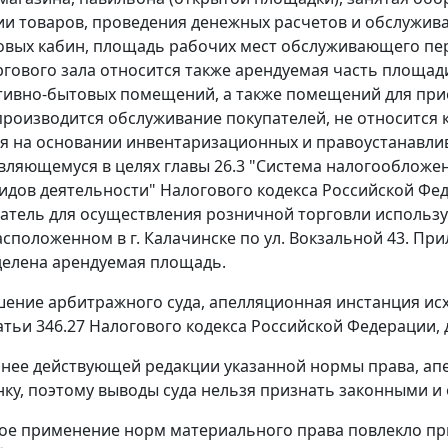
и товаров, проведения денежных расчетов и обслужив
совых кабин, площадь рабочих мест обслуживающего пер
гового зала относится также арендуемая часть площад
ивно-бытовых помещений, а также помещений для прием
производится обслуживание покупателей, не относится 
я на основании инвентаризационных и правоустанавли
 являющемуся в целях
главы 26.3
"Система налогообложени
идов деятельности" Налогового кодекса Российской Ф
тель для осуществления розничной торговли использу
асположенном в г. Калачинске по ул. Вокзальной 43. Пр
елена арендуемая площадь.
ение арбитражного суда, апелляционная инстанция исхо
атьи 346.27
Налогового кодекса Российской Федерации, д
анее действующей редакции указанной нормы права, ап
нку, поэтому выводы суда нельзя признать законными 
е применение норм материального права повлекло при