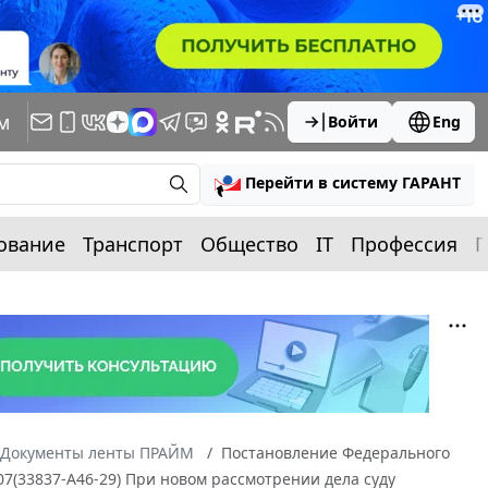
м
Войти
Eng
Перейти в систему ГАРАНТ
ование
Транспорт
Общество
IT
Профессия
П
Документы ленты ПРАЙМ
Постановление Федерального
007(33837-А46-29) При новом рассмотрении дела суду