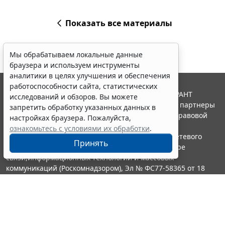
Показать все материалы
Мы обрабатываем локальные данные
браузера и используем инструменты
аналитики в целях улучшения и обеспечения
работоспособности сайта, статистических
© ООО "НПП "ГАРАНТ-СЕРВИС", 2026. Система ГАРАНТ
исследований и обзоров. Вы можете
выпускается с 1990 года. Компания "Гарант" и ее партнеры
запретить обработку указанных данных в
являются участниками Российской ассоциации правовой
настройках браузера. Пожалуйста,
информации ГАРАНТ.
ознакомьтесь с условиями их обработки
.
Портал ГАРАНТ.РУ зарегистрирован в качестве сетевого
Принять
издания Федеральной службой по надзору в сфере
связи,информационных технологий и массовых
коммуникаций (Роскомнадзором), Эл № ФС77-58365 от 18
июня 2014 года.
16+
Контакты
8-800-200-88-88