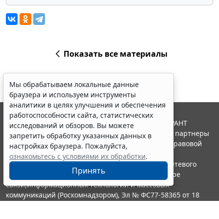
Показать все материалы
Мы обрабатываем локальные данные
браузера и используем инструменты
аналитики в целях улучшения и обеспечения
работоспособности сайта, статистических
© ООО "НПП "ГАРАНТ-СЕРВИС", 2026. Система ГАРАНТ
исследований и обзоров. Вы можете
выпускается с 1990 года. Компания "Гарант" и ее партнеры
запретить обработку указанных данных в
являются участниками Российской ассоциации правовой
настройках браузера. Пожалуйста,
информации ГАРАНТ.
ознакомьтесь с условиями их обработки
.
Портал ГАРАНТ.РУ зарегистрирован в качестве сетевого
Принять
издания Федеральной службой по надзору в сфере
связи,информационных технологий и массовых
коммуникаций (Роскомнадзором), Эл № ФС77-58365 от 18
июня 2014 года.