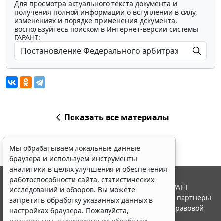
Для просмотра актуального текста документа и
получения полной информации о вступлении в силу,
изменениях и порядке применения документа,
воспользуйтесь поиском в Интернет-версии системы
ГАРАНТ:
Показать все материалы
Мы обрабатываем локальные данные
браузера и используем инструменты
аналитики в целях улучшения и обеспечения
работоспособности сайта, статистических
© ООО "НПП "ГАРАНТ-СЕРВИС", 2026. Система ГАРАНТ
исследований и обзоров. Вы можете
выпускается с 1990 года. Компания "Гарант" и ее партнеры
запретить обработку указанных данных в
являются участниками Российской ассоциации правовой
настройках браузера. Пожалуйста,
информации ГАРАНТ.
ознакомьтесь с условиями их обработки
.