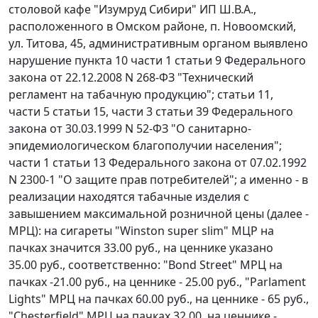
столовой кафе "Изумруд Сибири" ИП Ш.В.А.,
расположенного в Омском районе, п. Новоомский,
ул. Титова, 45, административным органом выявлено
нарушение
пункта 10 части 1 статьи 9
Федерального
закона от 22.12.2008 N 268-ФЗ "Технический
регламент на табачную продукцию";
статьи 11
,
части 5 статьи 15
,
части 3 статьи 39
Федерального
закона от 30.03.1999 N 52-ФЗ "О санитарно-
эпидемиологическом благополучии населения";
части 1 статьи 13
Федерального закона от 07.02.1992
N 2300-1 "О защите прав потребителей"; а именно - в
реализации находятся табачные изделия с
завышением максимальной розничной цены (далее -
МРЦ): на сигареты "Winston super slim" МЦР на
пачках значится 33.00 руб., на ценнике указано
35.00 руб., соответственно: "Bond Street" МРЦ на
пачках -21.00 руб., на ценнике - 25.00 руб., "Parlament
Lights" МРЦ на пачках 60.00 руб., на ценнике - 65 руб.,
"Сhesterfield" МРЦ на пачках 32.00, на ценнике -