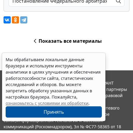
Показать все материалы
Мы обрабатываем локальные данные
браузера и используем инструменты
аналитики в целях улучшения и обеспечения
работоспособности сайта, статистических
© ООО "НПП "ГАРАНТ-СЕРВИС", 2026. Система ГАРАНТ
исследований и обзоров. Вы можете
выпускается с 1990 года. Компания "Гарант" и ее партнеры
запретить обработку указанных данных в
являются участниками Российской ассоциации правовой
настройках браузера. Пожалуйста,
информации ГАРАНТ.
ознакомьтесь с условиями их обработки
.
Портал ГАРАНТ.РУ зарегистрирован в качестве сетевого
Принять
издания Федеральной службой по надзору в сфере
связи,информационных технологий и массовых
коммуникаций (Роскомнадзором), Эл № ФС77-58365 от 18
июня 2014 года.