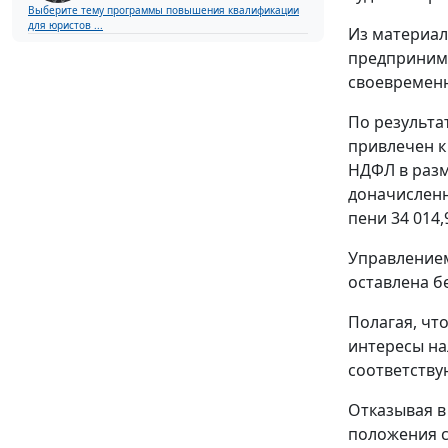
Выберите тему программы повышения квалификации
для юристов ...
Из материал
предприним
своевременн
По результа
привлечен к
НДФЛ в разме
доначисленны
пени 34 014,9
Управлением
оставлена б
Полагая, чт
интересы на
соответств
Отказывая в
положения