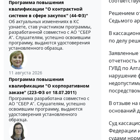
соответству
Программа повышения
квалификации "О контрактной
Решением от
системе в сфере закупок" (44-ФЗ)"
Седьмого ар
Об актуальных изменениях в КС
узнаете, став участником программы,
разработанной совместно с АО ''СБЕР
В кассацион
А". Слушателям, успешно освоившим
по делу реш
программу, выдаются удостоверения
установленного образца.
Заявленные 
отчетность 
ГУВД по Алт
11 августа 2026
нарушение ф
Программа повышения
недопустимы
квалификации "О корпоративном
посредством
заказе" (223-ФЗ от 18.07.2011)
Программа разработана совместно с
В отзыве на
АО ''СБЕР А". Слушателям, успешно
освоившим программу, выдаются
оснований д
удостоверения установленного
образца.
Суд кассаци
Федерации и
судами норм