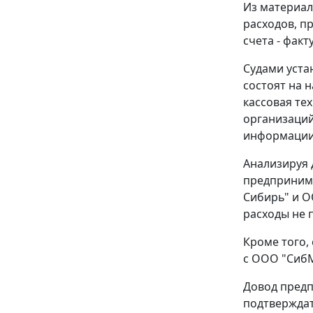
Из материал
расходов, п
счета - фак
Судами уста
состоят на 
кассовая те
организаций
информации;
Анализируя 
предпринима
Сибирь" и О
расходы не
Кроме того,
с ООО "СибМ
Довод предп
подтверждат