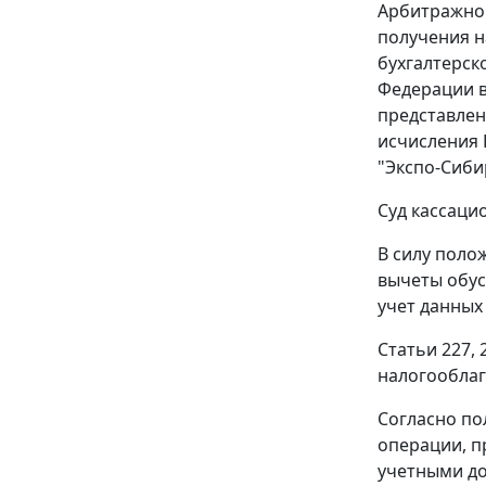
Арбитражног
получения 
бухгалтерск
Федерации в
представлен
исчисления 
"Экспо-Сиби
Суд кассаци
В силу пол
вычеты обус
учет данных
Статьи 227
,
налогооблаг
Согласно п
операции, 
учетными до