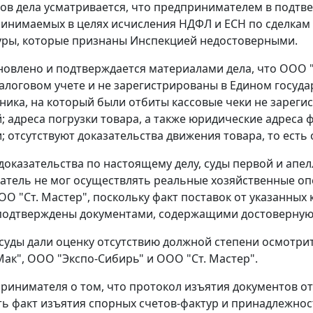
ов дела усматривается, что предпринимателем в подтв
ринимаемых в целях исчисления НДФЛ и ЕСН по сделкам
туры, которые признаны Инспекцией недостоверными.
новлено и подтверждается материалами дела, что ООО 
налоговом учете и не зарегистрированы в Едином госуд
хника, на который были отбиты кассовые чеки не зареги
; адреса погрузки товара, а также юридические адреса
 отсутствуют доказательства движения товара, то есть 
доказательства по настоящему делу, суды первой и апе
тель не мог осуществлять реальные хозяйственные оп
ОО "Ст. Мастер", поскольку факт поставок от указанны
 подтверждены документами, содержащими достоверну
 суды дали оценку отсутствию должной степени осмотр
ак", ООО "Экспо-Сибирь" и ООО "Ст. Мастер".
ринимателя о том, что протокол изъятия документов от
ь факт изъятия спорных счетов-фактур и принадлежности