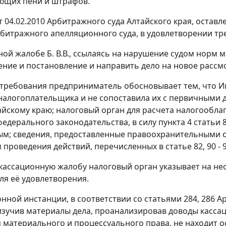
ющих пени и штрафов.
 04.02.2010 Арбитражного суда Алтайского края, остав
битражного апелляционного суда, в удовлетворении тр
ной жалобе Б. В.В., ссылаясь на нарушение судом норм
ение и
постановление
и направить дело на новое рассм
требования предприниматель обосновывает тем, что Ин
налогоплательщика и не сопоставила их с первичными 
айскому краю; налоговый орган для расчета налогообла
едерального законодательства, в силу
пункта 4 статьи 
м; сведения, предоставленные правоохранительными 
 проведения действий, перечисленных в
статье 82
,
90 - 
 кассационную жалобу налоговый орган указывает на н
ля её удовлетворения.
онной инстанции, в соответствии со
статьями 284
,
286
Ар
зучив материалы дела, проанализировав доводы касс
 материального и процессуального права, не находит о