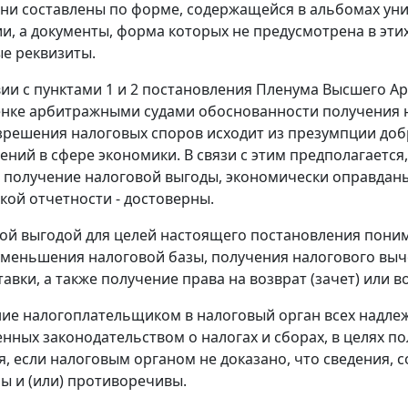
 они составлены по форме, содержащейся в альбомах 
и, а документы, форма которых не предусмотрена в эт
е реквизиты.
вии с
пунктами 1
и
2
постановления Пленума Высшего Арб
енке арбитражными судами обоснованности получения 
зрешения налоговых споров исходит из презумпции доб
ний в сфере экономики. В связи с этим предполагаетс
 получение налоговой выгоды, экономически оправданы
ской отчетности - достоверны.
ой выгодой для целей настоящего
постановления
поним
уменьшения налоговой базы, получения налогового выч
тавки, а также получение права на возврат (зачет) или 
ие налогоплательщиком в налоговый орган всех надл
енных
законодательством
о налогах и сборах, в целях 
я, если налоговым органом не доказано, что сведения, 
ы и (или) противоречивы.