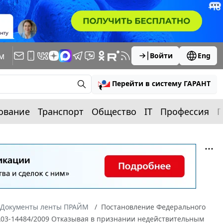
м
Войти
Eng
Перейти в систему ГАРАНТ
ование
Транспорт
Общество
IT
Профессия
П
Документы ленты ПРАЙМ
Постановление Федерального
N А03-14484/2009 Отказывая в признании недействительным