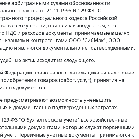
оценке арбитражными судами обоснованности
льного закона от 21.11.1996 N 129-ФЗ "О
ражного процессуального кодекса Российской
а в совокупности, пришли к выводу о том, что
по НДС и расходов документы, принимаемые в целях
ганизациями-контрагентами ООО "СибМак", ООО
мацию и являются документально неподтвержденными.
удебные акты, исходит из следующего.
ой Федерации право налогоплательщика на налоговые
риобретении товаров (работ, услуг), принятия на
вичных документов.
же предусматривают возможность уменьшить
ых и документально подтвержденных затратах.
 129-ФЗ "О бухгалтерском учете" все хозяйственные
ательными документами, которые служат первичными
ий учет. Первичные учетные документы принимаются к