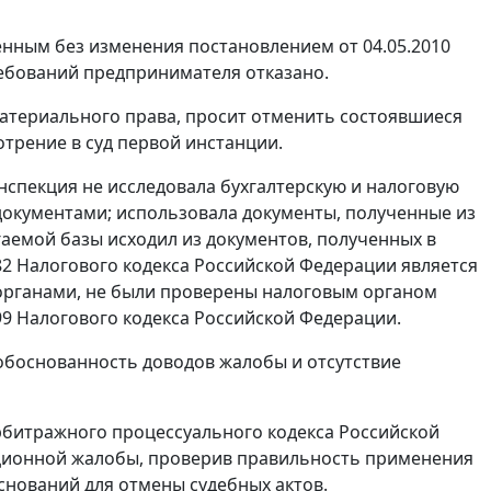
ленным без изменения
постановлением
от 04.05.2010
ебований предпринимателя отказано.
 материального права, просит отменить состоявшиеся
отрение в суд первой инстанции.
спекция не исследовала бухгалтерскую и налоговую
документами; использовала документы, полученные из
гаемой базы исходил из документов, полученных в
82
Налогового кодекса Российской Федерации является
органами, не были проверены налоговым органом
99
Налогового кодекса Российской Федерации.
еобоснованность доводов жалобы и отсутствие
битражного процессуального кодекса Российской
ационной жалобы, проверив правильность применения
снований для отмены судебных актов.