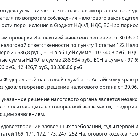
ов дела усматривается, что налоговым органом провед
ателя по вопросам соблюдения
налогового законодате
ости перечисления в бюджет НДФЛ, НДС, ЕСН за период с 
там проверки Инспекцией вынесено решение от 30.06.20
 налоговой ответственности по
пункту 1 статьи 122
Нало
ре 26 586,8 руб., ЕСН в общей сумме - 10 340,8 руб., НД
е суммы НДФЛ в сумме 288 934 руб., ЕСН в сумме - 97 65
6 руб., 12 426,7 руб., 88 338,86 руб.
 Федеральной налоговой службы по Алтайскому краю реш
ез удовлетворения, решение налогового органа от 30.06.
о указанное решение налогового органа является неза
логоплательщика в оговоренной выше части, предприн
ующим заявлением.
 удовлетворении заявленных требований, суды первой 
статей 169
,
171
,
172
,
173
,
247
,
252
Налогового кодекса Ро