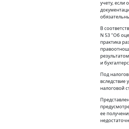
учету, если
документаци
обязательны
В соответст
N 53 "Об оц
практика ра
правоотноше
результатом
и бухгалтер
Под налогов
вследствие 
налоговой с
Представлен
предусмотр
ее получени
недостаточн