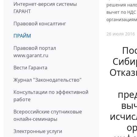
Интернет-версия системы
решения налог
ГАРАНТ
вычет по НДС
организациям
Правовой консалтинг
26 июля 2016
ПРАЙМ
По
Правовой портал
www.garant.ru
Сибир
Вести Гаранта
Отказ
Журнал "Законодательство"
пре
Консультации по эффективной
работе
выч
Всероссийские спутниковые
исчис
онлайн-семинары
ор
Электронные услуги