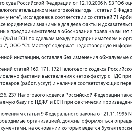
о суда Российской Федерации от 12.10.2006 N 53 "Об 
налогоплательщиком налоговой выгоды",
статьи 9
Федера
ом учете", исследовав в соответствии со
статьей 71
Арбит
се юридически значимые для дела факты и доказательств
ные предпринимателем в обоснование права на вычет 
НДФЛ и ЕСН по сделкам между предпринимателем и ор
рь", ООО "Ст. Мастер" содержат недостоверную инфор
онной инстанции, оставляя без изменения обжалуемые с
ожений
статей 169
,
171
,
172
Налогового кодекса Российск
ловлено фактами выставления счетов-фактур с НДС при п
 товаров (работ, услуг) и наличия соответствующих пер
236
,
237
Налогового кодекса Российской Федерации так
аемую базу по НДФЛ и ЕСН при фактически произведенн
оложениям
статьи 9
Федерального закона от 21.11.1996 N
проводимые организацией, должны оформляться оправд
кументами, на основании которых ведется бухгалтерск