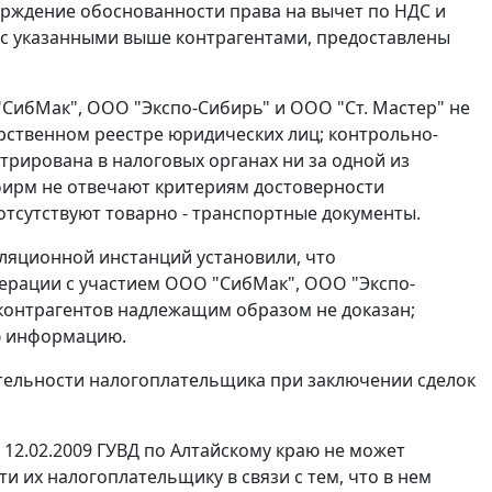
ерждение обоснованности права на вычет по НДС и
 с указанными выше контрагентами, предоставлены
"СибМак", ООО "Экспо-Сибирь" и ООО "Ст. Мастер" не
арственном реестре юридических лиц; контрольно-
стрирована в налоговых органах ни за одной из
 фирм не отвечают критериям достоверности
отсутствуют товарно - транспортные документы.
лляционной инстанций установили, что
ерации с участием ООО "СибМак", ООО "Экспо-
х контрагентов надлежащим образом не доказан;
ю информацию.
ительности налогоплательщика при заключении сделок
 12.02.2009 ГУВД по Алтайскому краю не может
 их налогоплательщику в связи с тем, что в нем