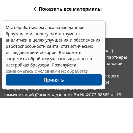
Показать все материалы
Мы обрабатываем локальные данные
браузера и используем инструменты
аналитики в целях улучшения и обеспечения
работоспособности сайта, статистических
© ООО "НПП "ГАРАНТ-СЕРВИС", 2026. Система ГАРАНТ
исследований и обзоров. Вы можете
выпускается с 1990 года. Компания "Гарант" и ее партнеры
запретить обработку указанных данных в
являются участниками Российской ассоциации правовой
настройках браузера. Пожалуйста,
информации ГАРАНТ.
ознакомьтесь с условиями их обработки
.
Портал ГАРАНТ.РУ зарегистрирован в качестве сетевого
Принять
издания Федеральной службой по надзору в сфере
связи,информационных технологий и массовых
коммуникаций (Роскомнадзором), Эл № ФС77-58365 от 18
июня 2014 года.
16+
Контакты
8-800-200-88-88