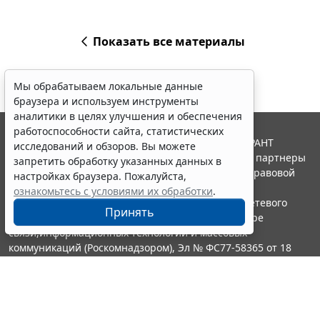
Показать все материалы
Мы обрабатываем локальные данные
браузера и используем инструменты
аналитики в целях улучшения и обеспечения
работоспособности сайта, статистических
© ООО "НПП "ГАРАНТ-СЕРВИС", 2026. Система ГАРАНТ
исследований и обзоров. Вы можете
выпускается с 1990 года. Компания "Гарант" и ее партнеры
запретить обработку указанных данных в
являются участниками Российской ассоциации правовой
настройках браузера. Пожалуйста,
информации ГАРАНТ.
ознакомьтесь с условиями их обработки
.
Портал ГАРАНТ.РУ зарегистрирован в качестве сетевого
Принять
издания Федеральной службой по надзору в сфере
связи,информационных технологий и массовых
коммуникаций (Роскомнадзором), Эл № ФС77-58365 от 18
июня 2014 года.
16+
Контакты
8-800-200-88-88