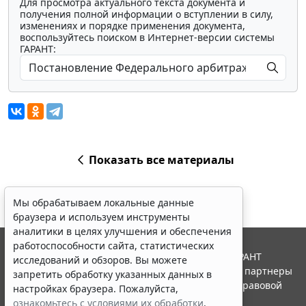
Для просмотра актуального текста документа и
получения полной информации о вступлении в силу,
изменениях и порядке применения документа,
воспользуйтесь поиском в Интернет-версии системы
ГАРАНТ:
Показать все материалы
Мы обрабатываем локальные данные
браузера и используем инструменты
аналитики в целях улучшения и обеспечения
работоспособности сайта, статистических
© ООО "НПП "ГАРАНТ-СЕРВИС", 2026. Система ГАРАНТ
исследований и обзоров. Вы можете
выпускается с 1990 года. Компания "Гарант" и ее партнеры
запретить обработку указанных данных в
являются участниками Российской ассоциации правовой
настройках браузера. Пожалуйста,
информации ГАРАНТ.
ознакомьтесь с условиями их обработки
.