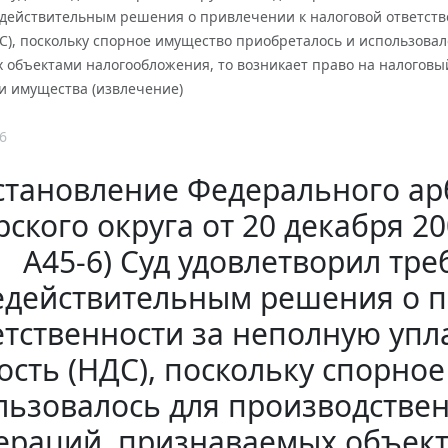
действительным решения о привлечении к налоговой ответстве
С), поскольку спорное имущество приобреталось и использова
 объектами налогообложения, то возникает право на налоговы
и имущества (извлечение)
6
становление Федерального ар
ского округа от 20 декабря 20
А45-6) Суд удовлетворил тр
едействительным решения о п
етственности за неполную упл
ость (НДС), поскольку спорно
льзовалось для производстве
ераций, признаваемых объект