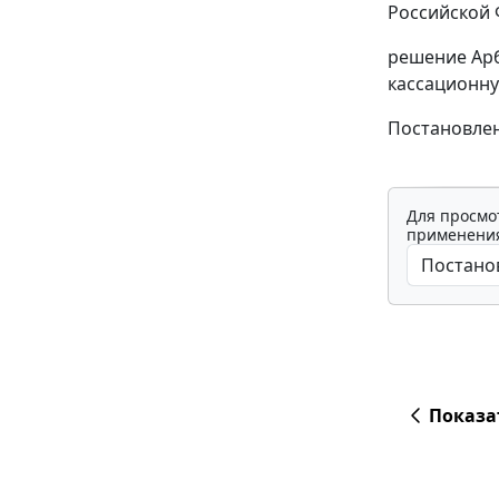
Российской 
решение Арб
кассационну
Постановлен
Для просмо
применения
Показа