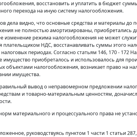
огообложения, восстановить и уплатить в бюджет сум
нного перехода на иную систему налогообложения.
ов дела видно, что основные средства и материалы до
ения не полностью амортизированы, приобретались дл
 изменение режима налогообложения не может служить
 плательщиком НДС, восстанавливать суммы этого нал
налоговых периодах. Согласно
статьям 146
,
170 - 172
На
е имущество приобреталось и использовалось для прои
х объектами налогообложения, возникает право на на
ании имущества.
правильный вывод о неправомерном предложении налог
едствам и товарно-материальным ценностям, доначисл
ости.
орм материального и процессуального права не устан
ложенное, руководствуясь
пунктом 1 части 1 статьи 287