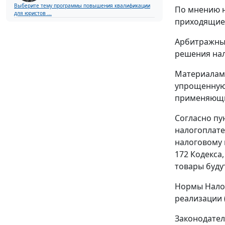
Выберите тему программы повышения квалификации
По мнению н
для юристов ...
приходящиес
Арбитражный
решения нал
Материалами
упрощенную 
применяющи
Согласно
пу
налогоплате
налоговому 
172
Кодекса,
товары буду
Нормы
Нало
реализации 
Законодател