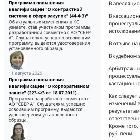
Программа повышения
В апелляцио
квалификации "О контрактной
В кассацион
системе в сфере закупок" (44-ФЗ)"
Об актуальных изменениях в КС
процессуаль
узнаете, став участником программы,
истолкован
разработанной совместно с АО ''СБЕР
А". Слушателям, успешно освоившим
В отзыве на
программу, выдаются удостоверения
установленного образца.
В судебном 
Арбитражный
11 августа 2026
процессуаль
Программа повышения
кассационно
квалификации "О корпоративном
заказе" (223-ФЗ от 18.07.2011)
Как следует
Программа разработана совместно с
изменений в
АО ''СБЕР А". Слушателям, успешно
освоившим программу, выдаются
результатам
удостоверения установленного
ответственн
образца.
Кроме того,
руб. пени.