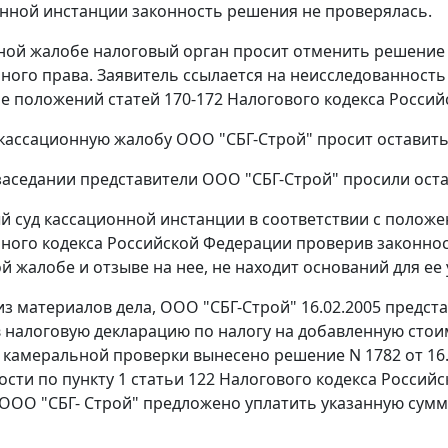
нной инстанции законность решения не проверялась.
ной жалобе налоговый орган просит отменить решение 
ного права. Заявитель ссылается на неисследованность
ие положений
статей 170-172
Налогового кодекса Россий
 кассационную жалобу ООО "СБГ-Строй" просит оставить
заседании представители ООО "СБГ-Строй" просили оста
 суд кассационной инстанции в соответствии с полож
ного кодекса Российской Федерации проверив законност
й жалобе и отзыве на нее, не находит оснований для ее
 из материалов дела, ООО "СБГ-Строй" 16.02.2005 предст
 налоговую декларацию по налогу на добавленную стоимос
 камеральной проверки вынесено решение N 1782 от 16.
ости по
пункту 1 статьи 122
Налогового кодекса Российск
 ООО "СБГ- Строй" предложено уплатить указанную сумму