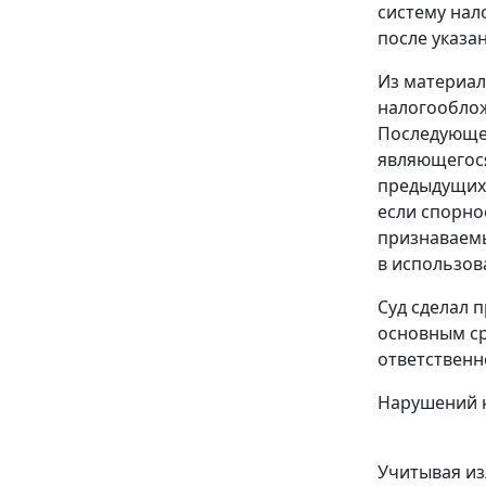
систему нал
после указа
Из материал
налогооблож
Последующее
являющегося
предыдущих 
если спорно
признаваемы
в использов
Суд сделал 
основным ср
ответственн
Нарушений н
Учитывая из