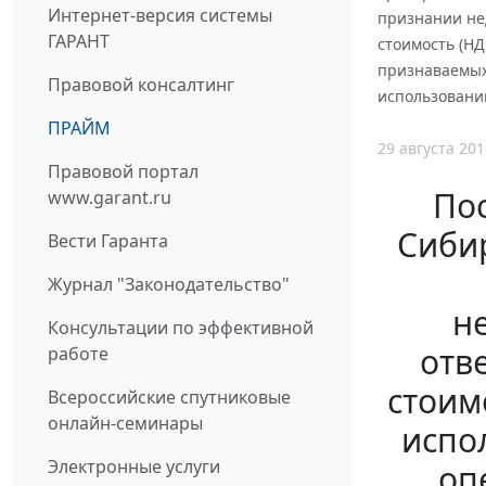
Интернет-версия системы
признании не
ГАРАНТ
стоимость (НД
признаваемых
Правовой консалтинг
использовани
ПРАЙМ
29 августа 201
Правовой портал
По
www.garant.ru
Сибир
Вести Гаранта
Журнал "Законодательство"
н
Консультации по эффективной
отв
работе
стоим
Всероссийские спутниковые
онлайн-семинары
испо
Электронные услуги
оп