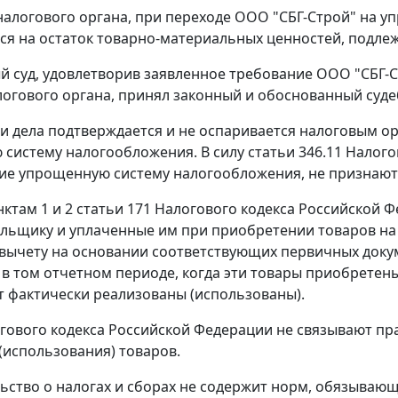
алогового органа, при переходе ООО "СБГ-Строй" на 
я на остаток товарно-материальных ценностей, подле
 суд, удовлетворив заявленное требование ООО "СБГ-
огового органа, принял законный и обоснованный суде
 дела подтверждается и не оспаривается налоговым орг
систему налогообложения. В силу
статьи 346.11
Налогов
е упрощенную систему налогообложения, не признают
нктам 1
и
2 статьи 171
Налогового кодекса Российской 
льщику и уплаченные им при приобретении товаров на
вычету на основании соответствующих первичных доку
 в том отчетном периоде, когда эти товары приобретены 
т фактически реализованы (использованы).
гового кодекса
Российской Федерации не связывают пр
(использования) товаров.
ьство
о налогах и сборах не содержит норм, обязыва