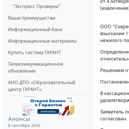
от 4 октября
"Экспресс Проверка"
(извлечение
Ваши преимущества
ООО "Соврем
Информационный банк
взыскании 11
нежилого по
Информационные материалы
Определение
Купить систему ГАРАНТ
относительн
Телекоммуникационное
Решением от
обновление
Постановлен
АНО ДПО «Образовательный
центр ГАРАНТ»
В кассацион
удовлетвори
Заявитель п
Анонсы
согласован.
8 сентября 2026