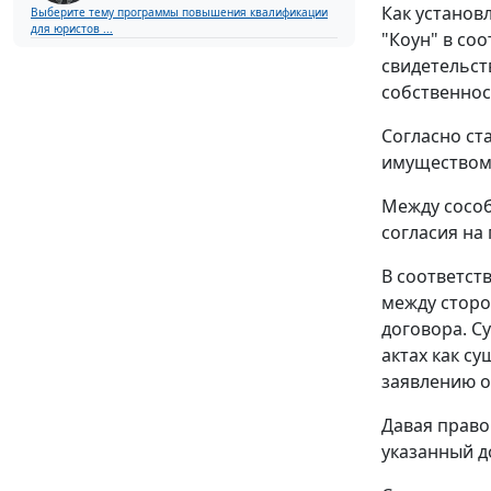
Как установ
Выберите тему программы повышения квалификации
для юристов ...
"Коун" в соо
свидетельст
собственнос
Согласно
ст
имуществом,
Между сособ
согласия на
В соответст
между сторо
договора. С
актах как с
заявлению о
Давая право
указанный д