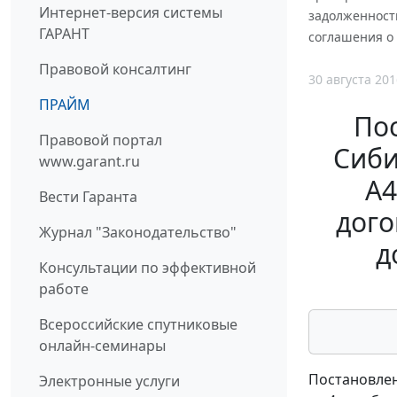
Интернет-версия системы
задолженност
ГАРАНТ
соглашения о
Правовой консалтинг
30 августа 201
ПРАЙМ
По
Правовой портал
Сиби
www.garant.ru
А4
Вести Гаранта
дого
Журнал "Законодательство"
д
Консультации по эффективной
работе
Всероссийские спутниковые
онлайн-семинары
Постановлен
Электронные услуги