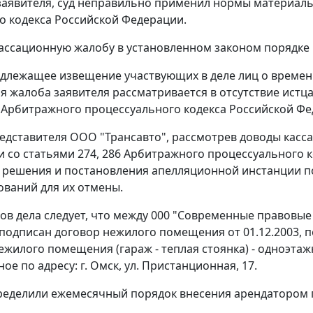
аявителя, суд неправильно применил нормы материаль
о кодекса Российской Федерации.
ассационную жалобу в установленном законом порядке 
длежащее извещение участвующих в деле лиц о времени
я жалоба заявителя рассматривается в отсутствие истц
Арбитражного процессуального кодекса Российской Фе
едставителя ООО "Трансавто", рассмотрев доводы касс
и со
статьями 274
,
286
Арбитражного процессуального к
решения и постановления апелляционной инстанции по
ований для их отмены.
ов дела следует, что между 000 "Современные правовые 
 подписан договор нежилого помещения от 01.12.2003, 
нежилого помещения (гараж - теплая стоянка) - одноэтаж
е по адресу: г. Омск, ул. Пристанционная, 17.
еделили ежемесячный порядок внесения арендатором пл