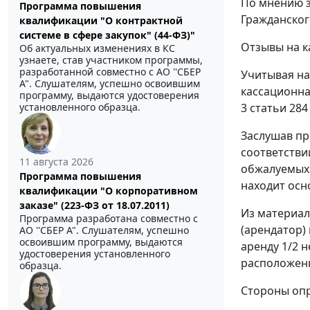
По мнению з
Программа повышения
Гражданског
квалификации "О контрактной
системе в сфере закупок" (44-ФЗ)"
Отзывы на к
Об актуальных изменениях в КС
узнаете, став участником программы,
разработанной совместно с АО ''СБЕР
Учитывая на
А". Слушателям, успешно освоившим
кассационна
программу, выдаются удостоверения
3 статьи 284
установленного образца.
Заслушав пр
соответстви
11 августа 2026
обжалуемых 
Программа повышения
находит осн
квалификации "О корпоративном
заказе" (223-ФЗ от 18.07.2011)
Из материал
Программа разработана совместно с
(арендатор)
АО ''СБЕР А". Слушателям, успешно
освоившим программу, выдаются
аренду 1/2 
удостоверения установленного
расположенно
образца.
Стороны опр