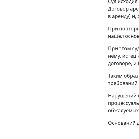
Суд исходил
Договор аре
в аренду) и
При повторн
нашел основ
При этом су
нему, истец
договоре, и 
Таким образ
требований 
Нарушений н
процессуаль
обжалуемых 
Оснований д