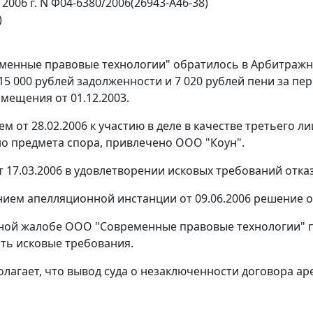
 2006 г. N Ф04-6380/2006(26943-А46-38)
)
енные правовые технологии" обратилось в Арбитражны
5 000 рублей задолженности и 7 020 рублей пени за пери
мещения от 01.12.2003.
м от 28.02.2006 к участию в деле в качестве третьего 
о предмета спора, привлечено ООО "Коун".
 17.03.2006 в удовлетворении исковых требований отка
ием апелляционной инстанции от 09.06.2006 решение о
ной жалобе ООО "Современные правовые технологии" п
ть исковые требования.
олагает, что вывод суда о незаключенности договора а