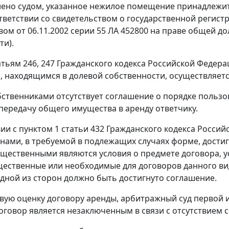
лено судом, указанное нежилое помещение принадлеж
тветствии со свидетельством о государственной регистр
вом от 06.11.2002 серии 55 ЛА 452800 на праве общей до
ти).
атьям 246
,
247
Гражданского кодекса Российской Федера
 находящимся в долевой собственности, осуществляется
ственниками отсутствует соглашение о порядке пользо
 передачу общего имущества в аренду ответчику.
вии с
пунктом 1 статьи 432
Гражданского кодекса Россий
нами, в требуемой в подлежащих случаях форме, дости
ущественными являются условия о предмете договора, у
ущественные или необходимые для договоров данного вид
дной из сторон должно быть достигнуто соглашение.
вую оценку договору аренды, арбитражный суд первой 
оговор является незаключенным в связи с отсутствием 