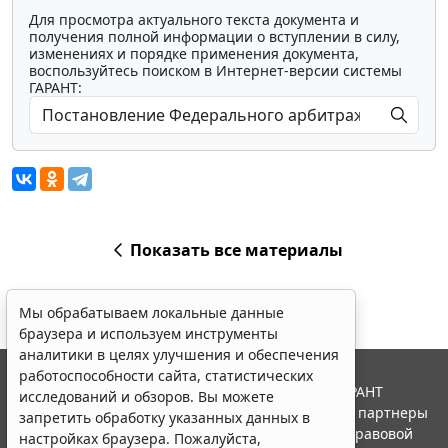
Для просмотра актуального текста документа и
получения полной информации о вступлении в силу,
изменениях и порядке применения документа,
воспользуйтесь поиском в Интернет-версии системы
ГАРАНТ:
Показать все материалы
Мы обрабатываем локальные данные
браузера и используем инструменты
аналитики в целях улучшения и обеспечения
работоспособности сайта, статистических
© ООО "НПП "ГАРАНТ-СЕРВИС", 2026. Система ГАРАНТ
исследований и обзоров. Вы можете
выпускается с 1990 года. Компания "Гарант" и ее партнеры
запретить обработку указанных данных в
являются участниками Российской ассоциации правовой
настройках браузера. Пожалуйста,