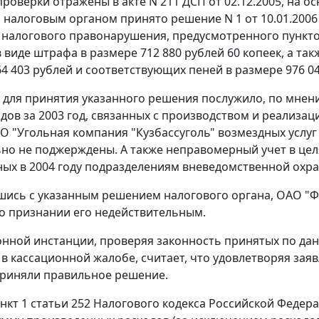
проверки отражены в акте N 211 ДСП от 02.12.2005, на о
 налоговым органом принято решение N 1 от 10.01.2006
 налогового правонарушения, предусмотренного
пункто
 виде штрафа в размере 712 880 рублей 60 копеек, а та
64 403 рублей и соответствующих пеней в размере 976 04
для принятия указанного решения послужило, по мнен
дов за 2003 год, связанных с производством и реализаци
О "Угольная компания "Кузбассуголь" возмездных услуг п
но не поджерждены. А также неправомерный учет в цел
ых в 2004 году подразделениям вневедомственной охран
шись с указанным решением налогового органа, ОАО "Ф
о признании его недействительным.
онной инстанции, проверяя законность принятых по дан
в кассационной жалобе, считает, что удовлетворяя за
риняли правильное решение.
нкт 1 статьи 252
Налогового кодекса Российской Федер