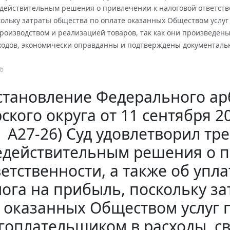
действительным решения о привлечении к налоговой ответстве
кольку затраты общества по оплате оказанных Обществом услу
роизводством и реализацией товаров, так как они произведен
ходов, экономически оправданны и подтверждены документальн
6
становление Федерального ар
ского округа от 11 сентября 20
А27-26) Суд удовлетворил т
едействительным решения о п
ветственности, а также об упл
ога на прибыль, поскольку з
оказанных Обществом услуг
гоплательщиком в расходы, с