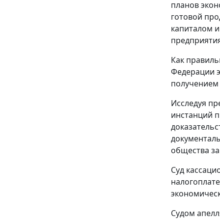
планов экон
готовой про
капиталом и
предприятия
Как правиль
Федерации э
получением 
Исследуя пр
инстанций п
доказательс
документаль
общества за
Суд кассаци
налогоплате
экономическ
Судом апелл