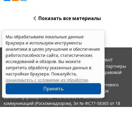
Показать все материалы
Мы обрабатываем локальные данные
браузера и используем инструменты
аналитики в целях улучшения и обеспечения
работоспособности сайта, статистических
© ООО "НПП "ГАРАНТ-СЕРВИС", 2026. Система ГАРАНТ
исследований и обзоров. Вы можете
выпускается с 1990 года. Компания "Гарант" и ее партнеры
запретить обработку указанных данных в
являются участниками Российской ассоциации правовой
настройках браузера. Пожалуйста,
информации ГАРАНТ.
ознакомьтесь с условиями их обработки
.
Портал ГАРАНТ.РУ зарегистрирован в качестве сетевого
Принять
издания Федеральной службой по надзору в сфере
связи,информационных технологий и массовых
коммуникаций (Роскомнадзором), Эл № ФС77-58365 от 18
июня 2014 года.
16+
Контакты
8-800-200-88-88