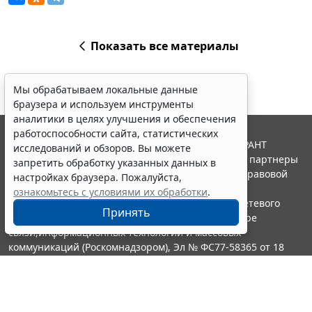
Показать все материалы
Мы обрабатываем локальные данные
браузера и используем инструменты
аналитики в целях улучшения и обеспечения
работоспособности сайта, статистических
© ООО "НПП "ГАРАНТ-СЕРВИС", 2026. Система ГАРАНТ
исследований и обзоров. Вы можете
выпускается с 1990 года. Компания "Гарант" и ее партнеры
запретить обработку указанных данных в
являются участниками Российской ассоциации правовой
настройках браузера. Пожалуйста,
информации ГАРАНТ.
ознакомьтесь с условиями их обработки
.
Портал ГАРАНТ.РУ зарегистрирован в качестве сетевого
Принять
издания Федеральной службой по надзору в сфере
связи,информационных технологий и массовых
коммуникаций (Роскомнадзором), Эл № ФС77-58365 от 18
июня 2014 года.
16+
Контакты
8-800-200-88-88