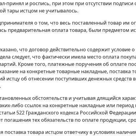
ал-принял и роспись, при этом при отсутствии подписи 
й тары истцом не учитывалось.
принимателя о том, что весь поставленный товар им оп
сь предварительная оплата товара, были предметом ис
 указано, что договор действительно содержит условие 
дела следует, что фактически имела место оплата поку
партий. Кроме того, платежные поручения об оплате по
казание на конкретные товарные накладные, поставка т
й истцу об отнесении поступивших денежных средств в
.
становленных обстоятельств и учитывая длящийся хара
каких-либо ссылок на конкретные накладные или период
 статьи 522
Гражданского кодекса Российской Федерации
ет погашения тех обязательств по оплате продукции, ср
 поставка товара истцом ответчику в условиях наличи