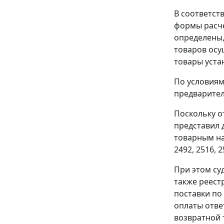
В соответст
формы расче
определены,
товаров осу
товары уста
По условиям 
предварител
Поскольку о
представил 
товарным нак
2492, 2516, 
При этом су
также реестр
поставки по
оплаты отве
возвратной 