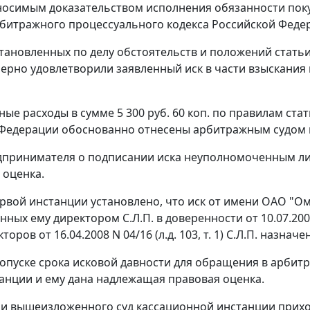
носимым доказательством исполнения обязанности поку
битражного процессуального кодекса Российской Феде
становленных по делу обстоятельств и положений
статьи
ерно удовлетворили заявленный иск в части взыскани
ные расходы в сумме 5 300 руб. 60 коп. по правилам
стат
Федерации обоснованно отнесены арбитражным судом н
принимателя о подписании иска неуполномоченным лиц
 оценка.
ервой инстанции установлено, что иск от имени ОАО "Ом
ных ему директором С.Л.П. в доверенности от 10.07.2008 N
торов от 16.04.2008 N 04/16 (л.д. 103, т. 1) С.Л.П. назна
опуске срока исковой давности для обращения в арбит
анции и ему дана надлежащая правовая оценка.
и вышеизложенного суд кассационной инстанции приход