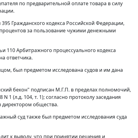
пателя по предварительной оплате товара в силу
рации.
 395
Гражданского кодекса Российской Федерации,
я процентов за пользование чужими денежными
ьи 110
Арбитражного процессуального кодекса
а ответчика.
ом, был предметом исследована судов и им дана
ский бекон" подписан М.Г.П. в пределах полномочий,
 1 (л.д. 104, т. 1); согласно протоколу заседания
чен директором общества.
ражный суд также был предметом исследования суда
ит к выводу, что при принятии решения и