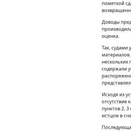
пометкой сд
возвращенно
Доводы пред
производила
оценка.
Так, судами
материалов 
нескольких 
содержали у
распоряжени
представлял
Исходя из у
отсутствие 
пунктов 2
,
3
истцом в сч
Последующая