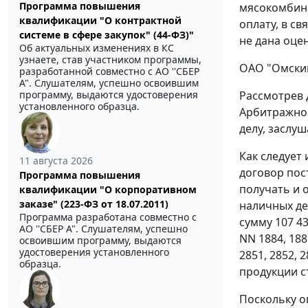
Программа повышения
мясокомбина
квалификации "О контрактной
оплату, в с
системе в сфере закупок" (44-ФЗ)"
не дана оце
Об актуальных изменениях в КС
узнаете, став участником программы,
ОАО "Омский
разработанной совместно с АО ''СБЕР
А". Слушателям, успешно освоившим
Рассмотрев 
программу, выдаются удостоверения
установленного образца.
Арбитражног
делу, заслу
Как следует
11 августа 2026
договор пос
Программа повышения
получать и 
квалификации "О корпоративном
заказе" (223-ФЗ от 18.07.2011)
наличных де
Программа разработана совместно с
сумму 107 4
АО ''СБЕР А". Слушателям, успешно
NN 1884, 1886
освоившим программу, выдаются
удостоверения установленного
2851, 2852, 
образца.
продукции ст
Поскольку о