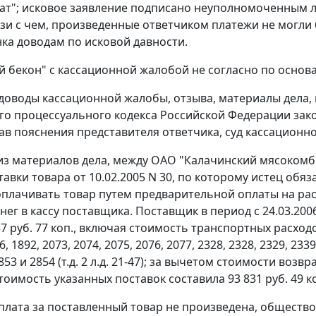
т"; исковое заявление подписано неуполномоченным 
вязи с чем, произведенные ответчиком платежи не могл
нка доводам по исковой давности.
 бекон" с кассационной жалобой не согласно по основ
доводы кассационной жалобы, отзыва, материалы дела, 
о процессуального кодекса Российской Федерации зак
шав пояснения представителя ответчика, суд кассационн
 из материалов дела, между ОАО "Калачинский мясокомби
тавки товара от 10.02.2005 N 30, по которому истец обя
оплачивать товар путем предварительной оплаты на ра
нег в кассу поставщика. Поставщик в период с 24.03.200
37 руб. 77 коп., включая стоимость транспортных расх
, 1892, 2073, 2074, 2075, 2076, 2077, 2328, 2328, 2329, 2339
2853 и 2854 (т.д. 2 л.д. 21-47); за вычетом стоимости в
оимость указанных поставок составила 93 831 руб. 49 к
плата за поставленный товар не произведена, общество