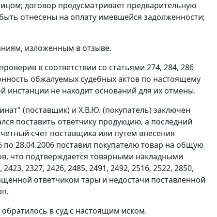
лицом; договор предусматривает предварительную
и быть отнесены на оплату имевшейся задолженности;
аниям, изложенным в отзыве.
проверив в соответствии со
статьями 274
,
284
,
286
онность обжалуемых судебных актов по настоящему
ой инстанции не находит оснований для их отмены.
нат" (поставщик) и Х.В.Ю. (покупатель) заключен
зался поставить ответчику продукцию, а последний
счетный счет поставщика или путем внесения
6 по 28.04.2006 поставил покупателю товар на общую
одов, что подтверждается товарными накладными
, 2423, 2327, 2426, 2485, 2491, 2492, 2516, 2522, 2850,
озвращенной ответчиком тары и недостачи поставленной
оп.
 обратилось в суд с настоящим иском.