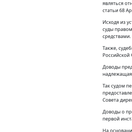
являться от
статьи 68
Ар
Исходя из у
суды правом
средствами.
Также, судеб
Российской 
Доводы пред
надлежащая
Так судом п
предоставлен
Совета дирек
Доводы о пр
первой инст
На основани