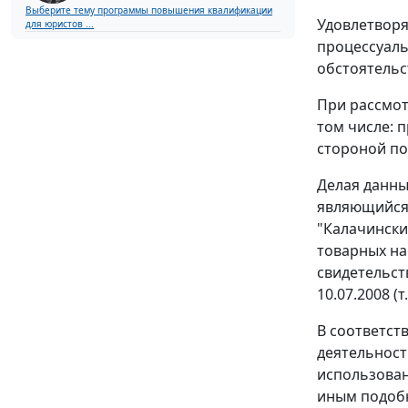
Выберите тему программы повышения квалификации
Удовлетворя
для юристов ...
процессуаль
обстоятельс
При рассмот
том числе: 
стороной по
Делая данны
являющийся 
"Калачински
товарных на
свидетельств
10.07.2008 (т.
В соответст
деятельност
использован
иным подоб