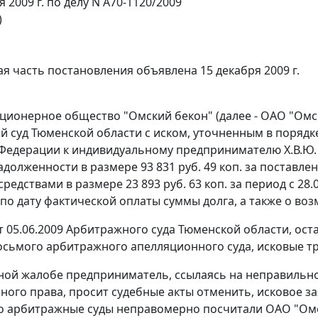
я 2009 г. по делу N А70-1120/2009
)
я часть постановления объявлена 15 декабря 2009 г.
ционерное общество "Омский бекон" (далее - ОАО "Омск
 суд Тюменской области с иском, уточненным в поряд
Федерации к индивидуальному предпринимателю Х.В.Ю. (д
адолженности в размере 93 831 руб. 49 коп. за поставл
едствами в размере 23 893 руб. 63 коп. за период с 28.
 по дату фактической оплаты суммы долга, а также о воз
 05.06.2009 Арбитражного суда Тюменской области, ос
Восьмого арбитражного апелляционного суда, исковые т
ной жалобе предприниматель, ссылаясь на неправильн
ного права, просит судебные акты отменить, исковое з
то арбитражные суды неправомерно посчитали ОАО "О