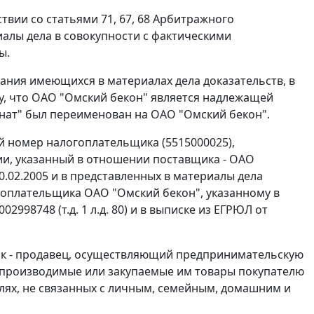
ствии со
статьями 71
,
67
,
68
Арбитражного
алы дела в совокупности с фактическими
ы.
ания имеющихся в материалах дела доказательств, в
ду, что ОАО "Омский бекон" является надлежащей
нат" был переименован на ОАО "Омский бекон".
й номер налогоплательщика (5515000025),
и, указанный в отношении поставщика - ОАО
0.02.2005 и в представленных в материалы дела
оплательщика ОАО "Омский бекон", указанному в
2998748 (т.д. 1 л.д. 80) и в выписке из ЕГРЮЛ от
ик - продавец, осуществляющий предпринимательскую
, производимые или закупаемые им товары покупателю
лях, не связанных с личным, семейным, домашним и