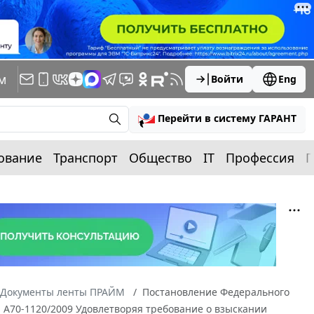
м
Войти
Eng
Перейти в систему ГАРАНТ
ование
Транспорт
Общество
IT
Профессия
П
Документы ленты ПРАЙМ
Постановление Федерального
 N А70-1120/2009 Удовлетворяя требование о взыскании