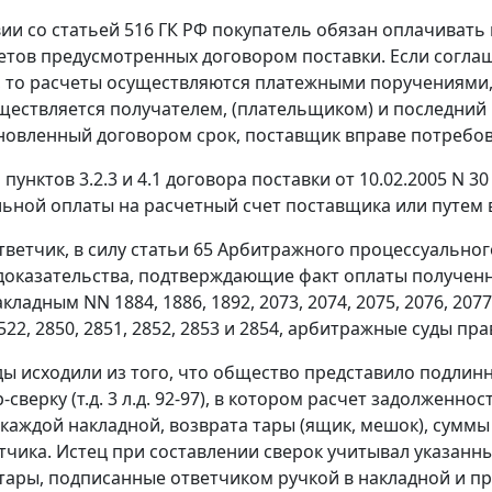
вии со
статьей 516
ГК РФ покупатель обязан оплачивать
тов предусмотренных договором поставки. Если согла
 то расчеты осуществляются платежными поручениями, 
ществляется получателем, (плательщиком) и последний 
новленный договором срок, поставщик вправе потребов
пунктов 3.2.3 и 4.1 договора поставки от 10.02.2005 N 
ьной оплаты на расчетный счет поставщика или путем в
тветчик, в силу
статьи 65
Арбитражного процессуального
доказательства, подтверждающие факт оплаты полученног
ладным NN 1884, 1886, 1892, 2073, 2074, 2075, 2076, 2077, 2
2522, 2850, 2851, 2852, 2853 и 2854, арбитражные суды 
ды исходили из того, что общество представило подлинн
-сверку (т.д. 3 л.д. 92-97), в котором расчет задолженн
 каждой накладной, возврата тары (ящик, мешок), суммы
тчика. Истец при составлении сверок учитывал указанн
тары, подписанные ответчиком ручкой в накладной и пр