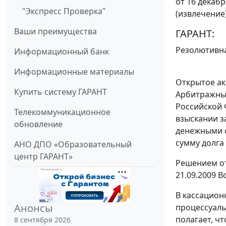
от 16 декабр
"Экспресс Проверка"
(извлечение
Ваши преимущества
ГАРАНТ:
Резолютивна
Информационный банк
Информационные материалы
Открытое ак
Купить систему ГАРАНТ
Арбитражный
Российской 
Телекоммуникационное
взыскании з
обновление
денежными ср
сумму долга
АНО ДПО «Образовательный
центр ГАРАНТ»
Решением от
21.09.2009 
В кассацион
Анонсы
процессуаль
полагает, ч
8 сентября 2026