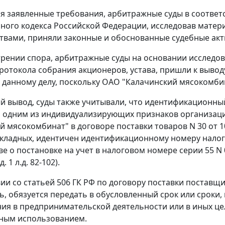
я заявленные требования, арбитражные суды в соответ
ного кодекса Российской Федерации, исследовав матери
твами, приняли законные и обоснованные судебные акт
рении спора, арбитражные суды на основании исследов
протокола собрания акционеров, устава, пришли к выво
 данному делу, поскольку ОАО "Калачинский мясокомби
й вывод, суды также учитывали, что идентификационны
одним из индивидуализирующих признаков организаци
й мясокомбинат" в договоре поставки товаров N 30 от 1
кладных, идентичен идентификационному номеру налог
е о постановке на учет в налоговом номере серии 55 N 00
д. 1 л.д. 82-102).
вии со
статьей 506
ГК РФ по договору поставки поставщ
ь, обязуется передать в обусловленный срок или сроки
ия в предпринимательской деятельности или в иных це
ным использованием.