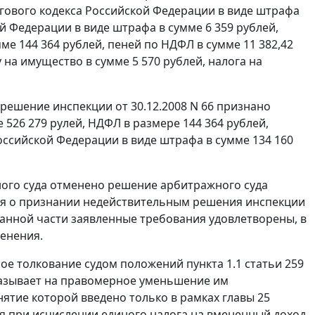
ового кодекса Российской Федерации в виде штрафа
й Федерации в виде штрафа в сумме 6 359 рублей,
ме 144 364 рублей, пеней по НДФЛ в сумме 11 382,42
 на имущество в сумме 5 570 рублей, налога на
решение инспекции от 30.12.2008 N 66 признано
526 279 рулей, НДФЛ в размере 144 364 рублей,
оссийской Федерации в виде штрафа в сумме 134 160
ного суда отменено решение арбитражного суда
еля о признании недействительным решения инспекции
азанной части заявленные требования удовлетворены, в
менения.
ное толкование судом положений
пункта 1.1 статьи 259
казывает на правомерное уменьшение им
ятие которой введено только в рамках
главы 25
ся при исчислении единого налога на вмененный доход