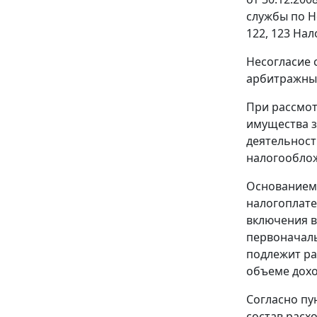
службы по Н
122
,
123
Нало
Несогласие 
арбитражный
При рассмот
имущества з
деятельност
налогооблож
Основанием 
налогоплате
включения в
первоначаль
подлежит ра
объеме дохо
Согласно
пу
состав расх