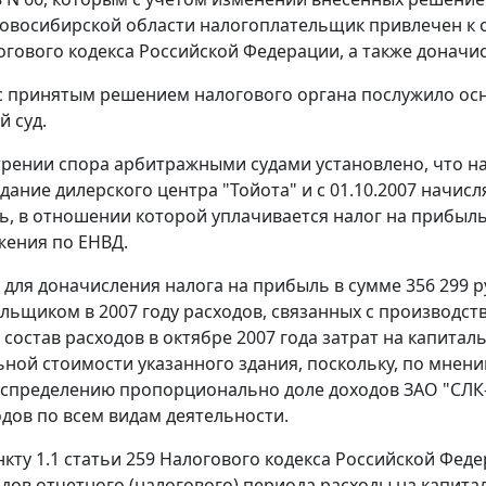
овосибирской области налогоплательщик привлечен к 
гового кодекса Российской Федерации, а также доначис
с принятым решением налогового органа послужило ос
 суд.
рении спора арбитражными судами установлено, что н
дание дилерского центра "Тойота" и с 01.10.2007 начис
ь, в отношении которой уплачивается налог на прибыль
ения по ЕНВД.
для доначисления налога на прибыль в сумме 356 299 
льщиком в 2007 году расходов, связанных с производство
 состав расходов в октябре 2007 года затрат на капита
ной стоимости указанного здания, поскольку, по мнени
спределению пропорционально доле доходов ЗАО "СЛК-
дов по всем видам деятельности.
нкту 1.1 статьи 259
Налогового кодекса Российской Феде
одов отчетного (налогового) периода расходы на капит