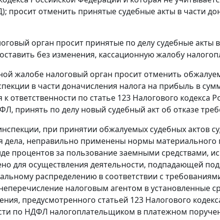
ВД); просит отменить принятые судебные акты в части д
логовый орган просит принятые по делу судебные акты в
оставить без изменения, кассационную жалобу налогоп
ной жалобе налоговый орган просит отменить обжалуе
пекции в части доначисления налога на прибыль в сумме
 к ответственности по
статье 123
Налогового кодекса Р
ФЛ, принять по делу новый судебный акт об отказе тре
нспекции, при принятии обжалуемых судебных актов с
я дела, неправильно применены нормы материального пр
иде процентов за пользование заемными средствами, и
но для осуществления деятельности, подпадающей под
альному распределению в соответствии с требованиям
неперечисление налоговым агентом в установленные ср
ения, предусмотренного
статьей 123
Налогового кодекс
ти по НДФЛ налогоплательщиком в платежном поручен