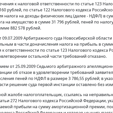
ечения к налоговой ответственности по
статье 123
Налог
160 рублей, по
статье 122
Налогового кодекса Российско
я налога на доходы физических лиц (далее - НДФЛ) в сум
га на имущество в сумме 31 796 рублей, пеней по налогу
умме 882 578 рублей.
 09.07.2009 Арбитражного суда Новосибирской области 
льным в части доначисления налога на прибыль в сумме 
 к ответственности по
статье 123
Налогового кодекса Р
довлетворении остальной части требований отказано.
ием от 25.09.2009 Седьмого арбитражного апелляцион
анции об отказе в удовлетворении требований заявит
исления пеней по НДФЛ в размере 3 786,55 рублей; в ук
асти решение суда первой инстанции оставлено без из
ной жалобе налогоплательщик, ссылаясь на неправиль
татьи 272
Налогового кодекса Российской Федерации, у
аемой прибыли на сумму амортизационной премии, пон
кодекса Российской Федерации и которая не учитывает