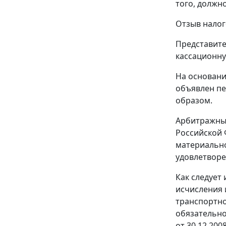
того, должн
Отзыв налог
Представите
кассационну
На основан
объявлен пе
образом.
Арбитражный
Российской 
материально
удовлетворе
Как следует
исчисления 
транспортно
обязательное
от 30.12.20