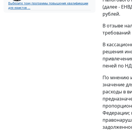
Выберите тему программы повышения квалификации
(далее - ЕН
для юристов ...
рублей.
В отзыве на
требований 
В кассацион
решения инс
привлечения
пеней по НД
По мнению и
значение дл
расходы в в
предназначе
пропорцион
Федерации; 
правонаруш
задолженнос