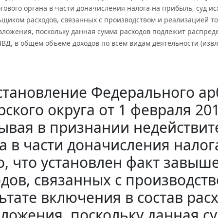
ового органа в части доначисления налога на прибыль, суд ис
щиком расходов, связанных с производством и реализацией тов
вложения, поскольку данная сумма расходов подлежит распред
ВД, в общем объеме доходов по всем видам деятельности (изв
становление Федерального ар
ского округа от 1 февраля 201
ывая в признании недействи
а в части доначисления налога
о, что установлен факт завы
дов, связанных с производст
ьтате включения в состав рас
ложения, поскольку данная с