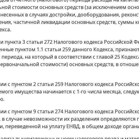
ной стоимости основных средств (за исключением основ
онесенных в случаях достройки, дооборудования, рекон
ния, частичной ликвидации основных средств, суммы к
екса.
ии
пункта 3 статьи 272
Налогового кодекса Российской Ф
енные
пунктом 1.1 статьи 259
данного Кодекса, признают
) периода, на который в соответствии с
главой 25
Кодекса
ервоначальной стоимости) основных средств, в отнош
вии с
пунктом 2 статьи 259
Налогового кодекса Российск
мого имущества начинается с 1-го числа месяца, следую
ю.
вии с
пунктом 9 статьи 274
Налогового кодекса Российск
, в случае невозможности их разделения определяются
и, переведенной на уплату ЕНВД, в общем доходе орган
нализа вышеизложенных норм налогового права и матер