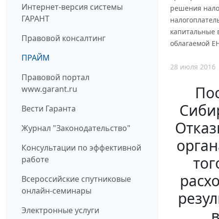
Интернет-версия системы
решения налог
ГАРАНТ
налогоплатель
капитальные 
Правовой консалтинг
облагаемой ЕН
ПРАЙМ
28 июля 2016
Правовой портал
По
www.garant.ru
Сибир
Вести Гаранта
Отказ
Журнал "Законодательство"
орган
Консультации по эффективной
тог
работе
расхо
Всероссийские спутниковые
онлайн-семинары
резул
Электронные услуги
в