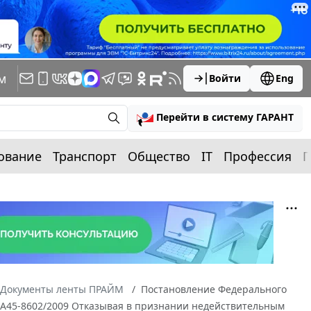
м
Войти
Eng
Перейти в систему ГАРАНТ
ование
Транспорт
Общество
IT
Профессия
П
Документы ленты ПРАЙМ
Постановление Федерального
 N А45-8602/2009 Отказывая в признании недействительным