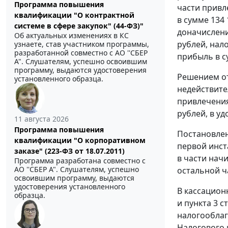
Программа повышения
части привл
квалификации "О контрактной
в сумме 134 
системе в сфере закупок" (44-ФЗ)"
доначислени
Об актуальных изменениях в КС
рублей, нало
узнаете, став участником программы,
разработанной совместно с АО ''СБЕР
прибыль в с
А". Слушателям, успешно освоившим
программу, выдаются удостоверения
Решением от
установленного образца.
недействите
привлечения
рублей, в у
11 августа 2026
Программа повышения
Постановлен
квалификации "О корпоративном
первой инст
заказе" (223-ФЗ от 18.07.2011)
в части нач
Программа разработана совместно с
АО ''СБЕР А". Слушателям, успешно
остальной ч
освоившим программу, выдаются
удостоверения установленного
В кассацион
образца.
и
пункта 3 с
налогооблаг
Налогового 