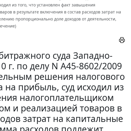
ходил из того, что установлен факт завышения
аров в результате включения в состав расходов затрат на
елению пропорционально доле доходов от деятельности,
лечение)
битражного суда Западно-
0 г. по делу N А45-8602/2009
тельным решения налогового
 на прибыль, суд исходил из
шения налогоплательщиком
вом и реализацией товаров в
ходов затрат на капитальные
умма расходов подлежит