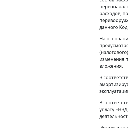
первоначаль
расходов, п
перевооруже
данного Код
На основан
предусмотр
(налогового
изменения п
вложения.
В соответст
амортизируе
эксплуатаци
В соответст
уплату ЕНВД
деятельност
Исходя из а