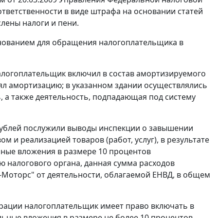
ответственности в виде штрафа на основании
статей
лены налоги и пени.
нованием для обращения налогоплательщика в
алогоплательщик включил в состав амортизируемого
лял амортизацию; в указанном здании осуществлялись
, а также деятельность, подпадающая под систему
рублей послужили выводы инспекции о завышении
м и реализацией товаров (работ, услуг), в результате
льные вложения в размере 10 процентов
ю налогового органа, данная сумма расходов
Моторс" от деятельности, облагаемой ЕНВД, в общем
рации налогоплательщик имеет право включать в
альные вложения в размере не более 10 процентов