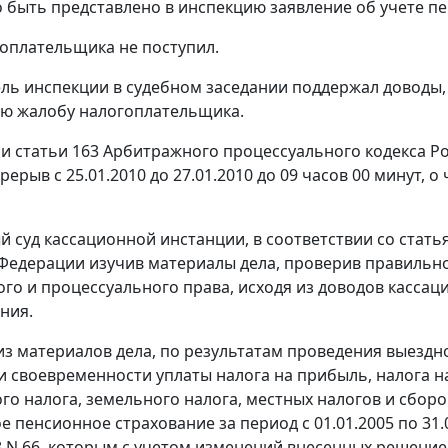
о быть представлено в инспекцию заявление об учете 
оплательщика не поступил.
ль инспекции в судебном заседании поддержал доводы,
ю жалобу налогоплательщика.
ии
статьи 163
Арбитражного процессуального кодекса Ро
рерыв с 25.01.2010 до 27.01.2010 до 09 часов 00 минут,
 суд кассационной инстанции, в соответствии со
стать
Федерации изучив материалы дела, проверив правиль
го и процессуального права, исходя из доводов кассац
ния.
 из материалов дела, по результатам проведения выезд
и своевременности уплаты налога на прибыль, налога н
го налога, земельного налога, местных налогов и сборо
 пенсионное страхование за период с 01.01.2005 по 31.
08 N 66, которым с учетом изменений внесенных решени