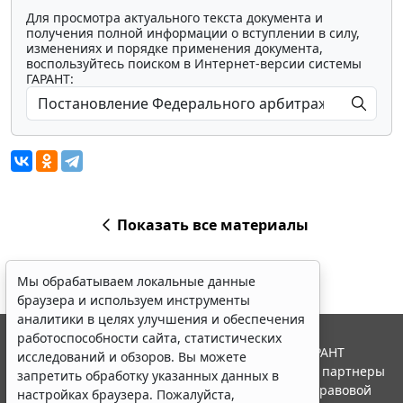
Для просмотра актуального текста документа и
получения полной информации о вступлении в силу,
изменениях и порядке применения документа,
воспользуйтесь поиском в Интернет-версии системы
ГАРАНТ:
Показать все материалы
Мы обрабатываем локальные данные
браузера и используем инструменты
аналитики в целях улучшения и обеспечения
работоспособности сайта, статистических
© ООО "НПП "ГАРАНТ-СЕРВИС", 2026. Система ГАРАНТ
исследований и обзоров. Вы можете
выпускается с 1990 года. Компания "Гарант" и ее партнеры
запретить обработку указанных данных в
являются участниками Российской ассоциации правовой
настройках браузера. Пожалуйста,