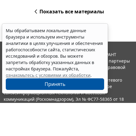
Показать все материалы
Мы обрабатываем локальные данные
браузера и используем инструменты
аналитики в целях улучшения и обеспечения
работоспособности сайта, статистических
© ООО "НПП "ГАРАНТ-СЕРВИС", 2026. Система ГАРАНТ
исследований и обзоров. Вы можете
выпускается с 1990 года. Компания "Гарант" и ее партнеры
запретить обработку указанных данных в
являются участниками Российской ассоциации правовой
настройках браузера. Пожалуйста,
информации ГАРАНТ.
ознакомьтесь с условиями их обработки
.
Портал ГАРАНТ.РУ зарегистрирован в качестве сетевого
Принять
издания Федеральной службой по надзору в сфере
связи,информационных технологий и массовых
коммуникаций (Роскомнадзором), Эл № ФС77-58365 от 18
июня 2014 года.
16+
Контакты
8-800-200-88-88