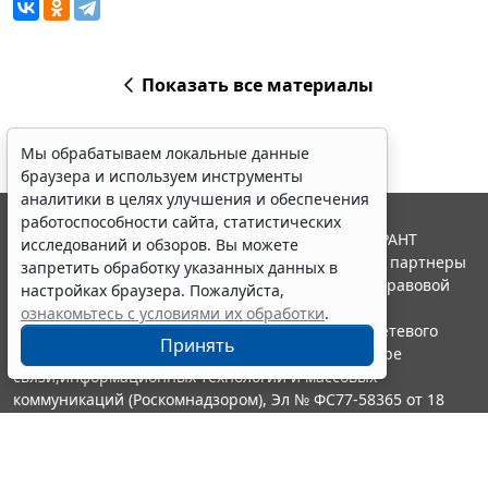
Показать все материалы
Мы обрабатываем локальные данные
браузера и используем инструменты
аналитики в целях улучшения и обеспечения
работоспособности сайта, статистических
© ООО "НПП "ГАРАНТ-СЕРВИС", 2026. Система ГАРАНТ
исследований и обзоров. Вы можете
выпускается с 1990 года. Компания "Гарант" и ее партнеры
запретить обработку указанных данных в
являются участниками Российской ассоциации правовой
настройках браузера. Пожалуйста,
информации ГАРАНТ.
ознакомьтесь с условиями их обработки
.
Портал ГАРАНТ.РУ зарегистрирован в качестве сетевого
Принять
издания Федеральной службой по надзору в сфере
связи,информационных технологий и массовых
коммуникаций (Роскомнадзором), Эл № ФС77-58365 от 18
июня 2014 года.
16+