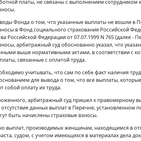
ботной платы, не связаны с выполнением сотрудником 
зносы.
воды Фонда о том, что указанные выплаты не вошли в
П
зносы в Фонд социального страхования Российской Фе
ва Российской Федерации от 07.07.1999 N 765 (далее - П
зносы, арбитражный суд обоснованно указал, что указ
нными выше нормативными актами, в соответствии с к
платы, связанные с оплатой труда.
обходимо учитывать, что сам по себе факт наличия тр
 основанием для вывода о том, что все выплаты, котор
т собой оплату их труда.
ложенного, арбитражный суд пришел к правомерному выв
 отсутствия данных выплат в
Перечне
, установленном
п
огут быть начислены страховые взносы.
о выплат, производимых женщинам, находящимся в отпу
раста, судом, с учетом имеющихся в материалах дела д