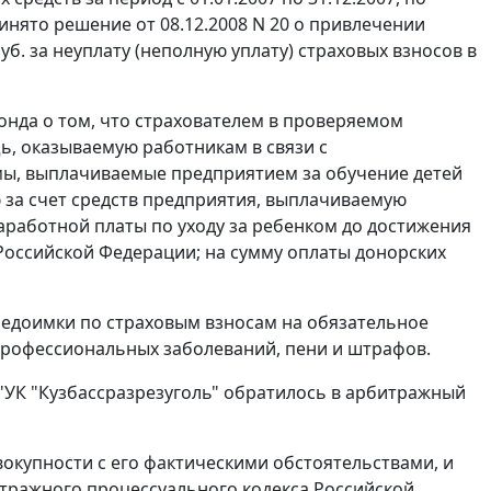
ринято решение от 08.12.2008 N 20 о привлечении
уб. за неуплату (неполную уплату) страховых взносов в
нда о том, что страхователем в проверяемом
, оказываемую работникам в связи с
мы, выплачиваемые предприятием за обучение детей
 за счет средств предприятия, выплачиваемую
аработной платы по уходу за ребенком до достижения
 Российской Федерации; на сумму оплаты донорских
недоимки по страховым взносам на обязательное
 профессиональных заболеваний, пени и штрафов.
"УК "Кузбассразрезуголь" обратилось в арбитражный
вокупности с его фактическими обстоятельствами, и
ражного процессуального кодекса Российской