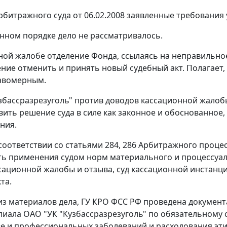
битражного суда от 06.02.2008 заявленные требования
нном порядке дело не рассматривалось.
ной жалобе отделение Фонда, ссылаясь на неправильно
ние отменить и принять новый судебный акт. Полагает,
равомерным.
збассразрезуголь" против доводов кассационной жалоб
вить решение суда в силе как законное и обоснованное,
ния.
соответствии со
статьями 284
,
286
Арбитражного процес
ь применения судом норм материального и процессуаль
сационной жалобы и отзыва, суд кассационной инстанц
та.
 из материалов дела, ГУ КРО ФСС РФ проведена докумен
илиала ОАО "УК "Кузбассразрезуголь" по обязательному
е и профессиональных заболеваний и расходования этих с