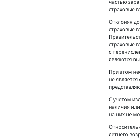
частью зара
страховые в
Отклоняя до
страховые в
Правительст
страховые в
с перечисле
являются вы
При этом не
не является
представляю
С учетом из
наличия или
на них не м
Относительн
летнего воз