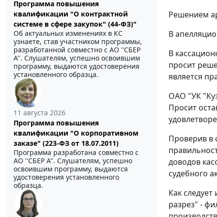
Программа повышения
Решением ар
квалификации "О контрактной
системе в сфере закупок" (44-ФЗ)"
В апелляцио
Об актуальных изменениях в КС
узнаете, став участником программы,
разработанной совместно с АО ''СБЕР
В кассацион
А". Слушателям, успешно освоившим
просит реше
программу, выдаются удостоверения
установленного образца.
является п
ОАО "УК "Ку
Просит оста
11 августа 2026
удовлетворе
Программа повышения
квалификации "О корпоративном
Проверив в 
заказе" (223-ФЗ от 18.07.2011)
правильност
Программа разработана совместно с
АО ''СБЕР А". Слушателям, успешно
доводов кас
освоившим программу, выдаются
судебного ак
удостоверения установленного
образца.
Как следует
разрез" - ф
производств