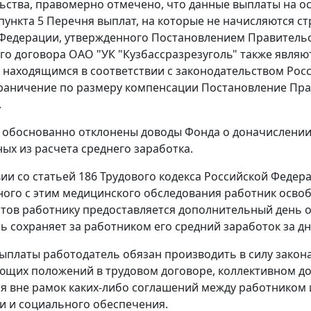
ьства, правомерно отмечено, что данные выплаты на 
пункта 5
Перечня выплат, на которые не начисляются с
Федерации, утвержденного
Постановлением
Правительст
го договора ОАО "УК "Кузбассразрезуголь" также явл
 находящимся в соответствии с законодательством Росс
раничение по размеру компенсации
Постановление
Прав
.
 обоснованно отклонены доводы Фонда о доначислении 
ых из расчета среднего заработка.
вии со
статьей 186
Трудового кодекса Российской Федерац
ного с этим медицинского обследования работник освоб
тов работнику предоставляется дополнительный день о
ь сохраняет за работником его средний заработок за дн
ыплаты работодатель обязан производить в силу закона
ющих положений в трудовом договоре, коллективном до
я вне рамок каких-либо соглашений между работником 
и и социального обеспечения.