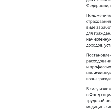
Федерации, 
Положения
страхования
виде зарабо
для граждан
начисленную
доходов, ус
Постановле
расходовани
и профессио
начисленную
вознагражде
В силу изло
в Фонд соци
трудовой ре
медицинским