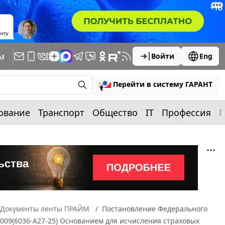
м
Войти
Eng
Перейти в систему ГАРАНТ
ование
Транспорт
Общество
IT
Профессия
П
Документы ленты ПРАЙМ
Постановление Федерального
2009(6036-А27-25) Основанием для исчисления страховых