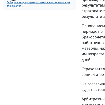
Выберите тему программы повышения квалификации
результатам 
для юристов ...
страхователя
результате 
Основанием 
периоде не 
бракосочета
работников;
матерям, на
им возраста
дней.
Страховател
социальное 
Не согласив
суд с насто
Арбитражный
дав им соот