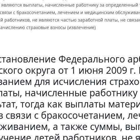
С являются выплаты, начисленные работнику за определенный 
 связи с бракосочетанием, лечением и медицинским обслужива
й работников, не являются частью заработной платы, не связ
начислению страховые взносы (извлечение)
становление Федерального ар
кого округа от 1 июня 2009 г.
анием для исчисления страхо
аты, начисленные работнику
ьтат, тогда как выплаты мат
в связи с бракосочетанием, 
уживанием, а также суммы, в
учение детей работников, не