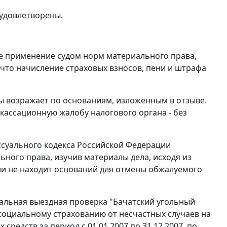
 удовлетворены.
е применение судом норм материального права,
 что начисление страховых взносов, пени и штрафа
ы возражает по основаниям, изложенным в отзыве.
 кассационную жалобу налогового органа - без
суального кодекса Российской Федерации
ного права, изучив материалы дела, исходя из
ии не находит оснований для отмены обжалуемого
тальная выездная проверка "Бачатский угольный
 социальному страхованию от несчастных случаев на
редств за период с 01.01.2007 по 31.12.2007, по