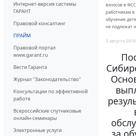
Интернет-версия системы
взносов в ФС
ГАРАНТ
работникам в
обучение дете
Правовой консалтинг
не подлежат 
ПРАЙМ
3 августа 2016
Правовой портал
По
www.garant.ru
Сибирс
Вести Гаранта
Основ
Журнал "Законодательство"
выпл
Консультации по эффективной
резул
работе
Всероссийские спутниковые
онлайн-семинары
обсл
Электронные услуги
за об