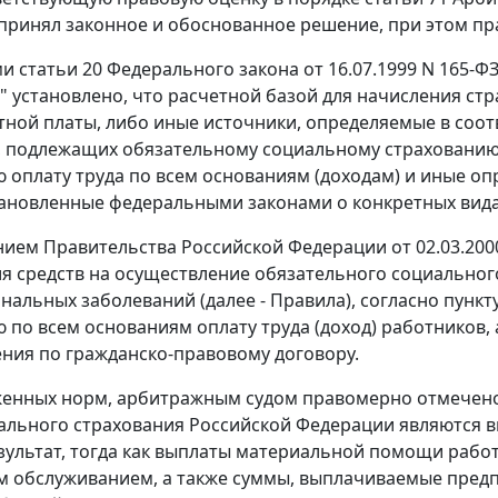
принял законное и обоснованное решение, при этом пр
ми
статьи 20
Федерального закона от 16.07.1999 N 165-Ф
" установлено, что расчетной базой для начисления ст
тной платы, либо иные источники, определяемые в соо
, подлежащих обязательному социальному страхованию
 оплату труда по всем основаниям (доходам) и иные 
тановленные федеральными законами о конкретных вида
нием
Правительства Российской Федерации от 02.03.200
я средств на осуществление обязательного социального
нальных заболеваний (далее - Правила), согласно
пункту
 по всем основаниям оплату труда (доход) работников, 
ния по гражданско-правовому договору.
женных норм, арбитражным судом правомерно отмечено,
ального страхования Российской Федерации являются 
зультат, тогда как выплаты материальной помощи работ
 обслуживанием, а также суммы, выплачиваемые предпр