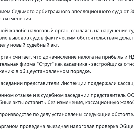
ием Седьмого арбитражного апелляционного суда от 30.01
ез изменения.
ной жалобе налоговый орган, ссылаясь на нарушение су
вие выводов судов фактическим обстоятельствам дела,
делу новый судебный акт.
рган считает, что доначисление налога на прибыль и Н
ельная фирма "Струг" как заказчика - застройщика отн
жению в общеустановленном порядке.
заседании представители Инспекции поддержали кассац
енном отзыве и в судебном заседании представитель О
ебные акты оставить без изменения, кассационную жало
производстве по делу установлены следующие обстояте
рганом проведена выездная налоговая проверка Общес