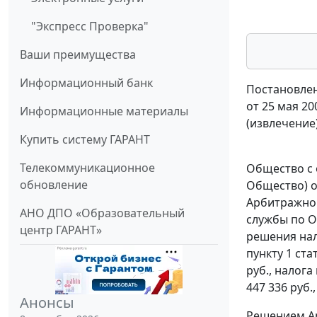
"Экспресс Проверка"
Ваши преимущества
Информационный банк
Постановлен
от 25 мая 20
Информационные материалы
(извлечение
Купить систему ГАРАНТ
Телекоммуникационное
Общество с 
обновление
Общество) о
Арбитражног
АНО ДПО «Образовательный
службы по О
центр ГАРАНТ»
решения нал
пункту 1 ста
руб., налога
447 336 руб.
Анонсы
Решением Ар