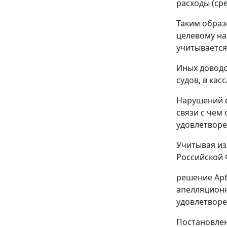
расходы (ср
Таким образ
целевому на
учитывается
Иных доводо
судов, в ка
Нарушений с
связи с чем
удовлетворе
Учитывая из
Российской 
решение Арб
апелляционно
удовлетворе
Постановлен