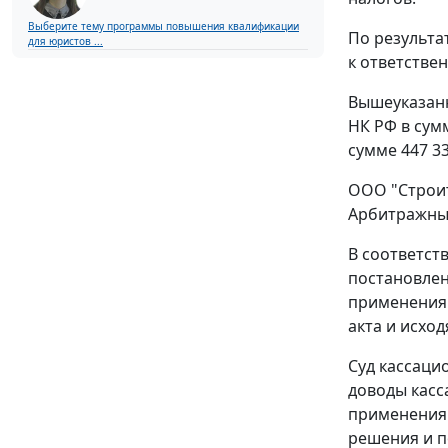
Выберите тему программы повышения квалификации
По результа
для юристов ...
к ответстве
Вышеуказанн
НК РФ в сумм
сумме 447 33
ООО "Строит
Арбитражный
В соответст
постановлен
применения 
акта и исхо
Суд кассаци
доводы касс
применения 
решения и п