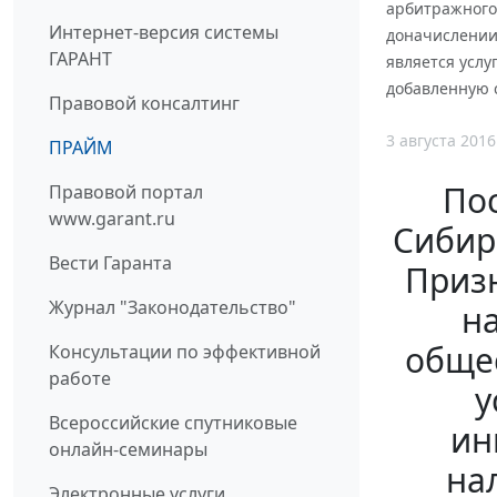
арбитражного 
Интернет-версия системы
доначислении 
ГАРАНТ
является услу
добавленную 
Правовой консалтинг
3 августа 2016
ПРАЙМ
По
Правовой портал
www.garant.ru
Сибирс
Вести Гаранта
Приз
Журнал "Законодательство"
на
общес
Консультации по эффективной
работе
у
Всероссийские спутниковые
ин
онлайн-семинары
на
Электронные услуги