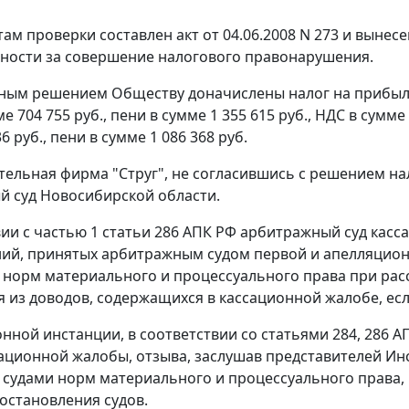
там проверки составлен акт от 04.06.2008 N 273 и выне
нности за совершение налогового правонарушения.
ым решением Обществу доначислены налог на прибыль 
е 704 755 руб., пени в сумме 1 355 615 руб., НДС в сумме
6 руб., пени в сумме 1 086 368 руб.
ельная фирма "Струг", не согласившись с решением нал
 суд Новосибирской области.
вии с
частью 1 статьи 286
АПК РФ арбитражный суд касса
ий, принятых арбитражным судом первой и апелляцион
норм материального и процессуального права при рас
дя из доводов, содержащихся в кассационной жалобе, е
онной инстанции, в соответствии со
статьями 284
,
286
АП
ационной жалобы, отзыва, заслушав представителей Ин
судами норм материального и процессуального права, 
остановления судов.