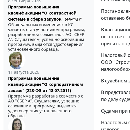
8 сентября 2026
Программа повышения
Постановлен
квалификации "О контрактной
оставлено б
системе в сфере закупок" (44-ФЗ)"
Об актуальных изменениях в КС
В кассацион
узнаете, став участником программы,
разработанной совместно с АО ''СБЕР
несоответст
А". Слушателям, успешно освоившим
принять по 
программу, выдаются удостоверения
установленного образца.
Налоговый о
ООО "Строит
налогообло
11 августа 2026
Программа повышения
В судебном 
квалификации "О корпоративном
заказе" (223-ФЗ от 18.07.2011)
В представл
Программа разработана совместно с
по делу суд
АО ''СБЕР А". Слушателям, успешно
освоившим программу, выдаются
Судами при 
удостоверения установленного
образца.
Налоговым о
налогов.