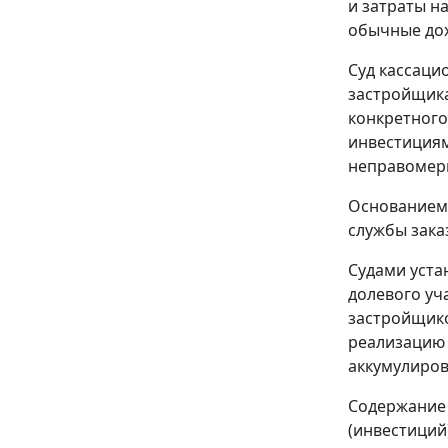
и затраты н
обычные дох
Суд кассаци
застройщика
конкретного
инвестициям
неправомер
Основанием 
службы зака
Судами уста
долевого уч
застройщико
реализацию 
аккумулиров
Содержание 
(инвестиций