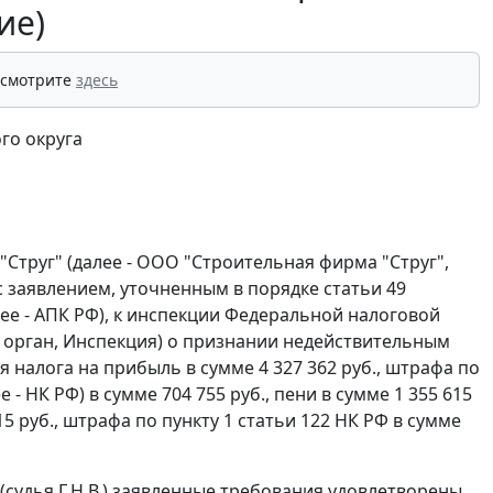
ие)
 смотрите
здесь
го округа
труг" (далее - ООО "Строительная фирма "Струг",
с заявлением, уточненным в порядке
статьи 49
е - АПК РФ), к инспекции Федеральной налоговой
й орган, Инспекция) о признании недействительным
я налога на прибыль в сумме 4 327 362 руб., штрафа по
- НК РФ) в сумме 704 755 руб., пени в сумме 1 355 615
15 руб., штрафа по
пункту 1 статьи 122
НК РФ в сумме
судья Г.Н.В.) заявленные требования удовлетворены.