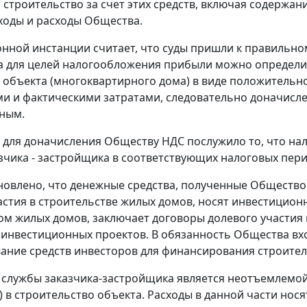
а строительство за счет этих средств, включая содержа
оды и расходы Общества.
онной инстанции считает, что суды пришли к правильно
 для целей налогообложения прибыли можно определит
 объекта (многоквартирного дома) в виде положитель
и и фактическими затратами, следовательно доначисле
ным.
для доначисления Обществу НДС послужило то, что нал
зчика - застройщика в соответствующих налоговых пери
новлено, что денежные средства, полученные Общество
астия в строительстве жилых домов, носят инвестиционн
м жилых домов, заключает договоры долевого участия 
инвестиционных проектов. В обязанность Общества вхо
ание средств инвесторов для финансирования строител
службы заказчика-застройщика является неотъемлемо
) в строительство объекта. Расходы в данной части нося