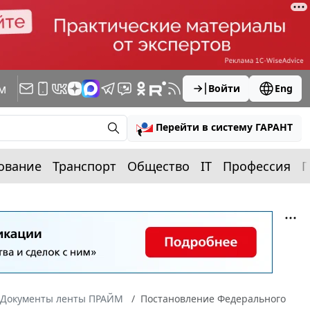
м
Войти
Eng
Перейти в систему ГАРАНТ
ование
Транспорт
Общество
IT
Профессия
П
Документы ленты ПРАЙМ
Постановление Федерального