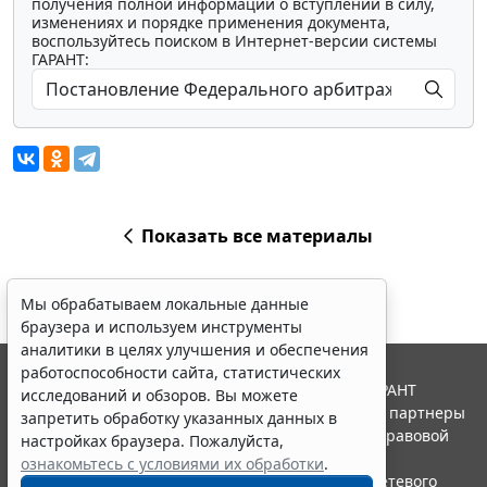
получения полной информации о вступлении в силу,
изменениях и порядке применения документа,
воспользуйтесь поиском в Интернет-версии системы
ГАРАНТ:
Показать все материалы
Мы обрабатываем локальные данные
браузера и используем инструменты
аналитики в целях улучшения и обеспечения
работоспособности сайта, статистических
© ООО "НПП "ГАРАНТ-СЕРВИС", 2026. Система ГАРАНТ
исследований и обзоров. Вы можете
выпускается с 1990 года. Компания "Гарант" и ее партнеры
запретить обработку указанных данных в
являются участниками Российской ассоциации правовой
настройках браузера. Пожалуйста,
информации ГАРАНТ.
ознакомьтесь с условиями их обработки
.
Портал ГАРАНТ.РУ зарегистрирован в качестве сетевого