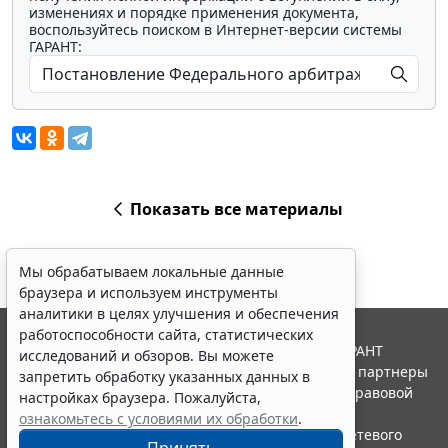
изменениях и порядке применения документа,
воспользуйтесь поиском в Интернет-версии системы
ГАРАНТ:
Показать все материалы
Мы обрабатываем локальные данные
браузера и используем инструменты
аналитики в целях улучшения и обеспечения
работоспособности сайта, статистических
© ООО "НПП "ГАРАНТ-СЕРВИС", 2026. Система ГАРАНТ
исследований и обзоров. Вы можете
выпускается с 1990 года. Компания "Гарант" и ее партнеры
запретить обработку указанных данных в
являются участниками Российской ассоциации правовой
настройках браузера. Пожалуйста,
информации ГАРАНТ.
ознакомьтесь с условиями их обработки
.
Портал ГАРАНТ.РУ зарегистрирован в качестве сетевого