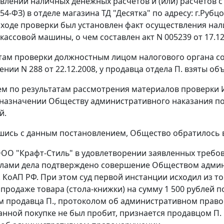
влении наличных денежных расчетов и (или) расчетов с 
 54-ФЗ) в отделе магазина ТД "Десятка" по адресу: г.Руб
 ходе проверки был установлен факт осуществления на
кассовой машины, о чем составлен акт N 005239 от 17.12
там проверки должностным лицом налогового органа с
нии N 288 от 22.12.2008, у продавца отдела П. взяты об
м по результатам рассмотрения материалов проверки 
о назначении Обществу административного наказания п
й.
шись с данным постановлением, Общество обратилось 
ОО "Крафт-Стиль" в удовлетворении заявленных требова
алами дела подтверждено совершение Обществом адми
.
КоАП РФ. При этом суд первой инстанции исходил из т
 продаже товара (стола-книжки) на сумму 1 500 рублей п
 продавца П., протоколом об административном правона
данной покупке не был пробит, признается продавцом П.