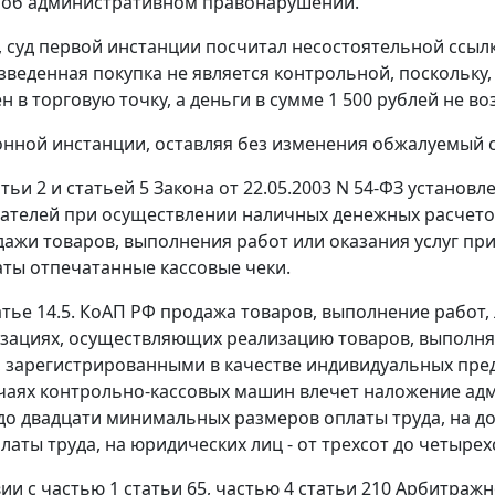
 об административном правонарушении.
, суд первой инстанции посчитал несостоятельной ссылк
изведенная покупка не является контрольной, поскольку,
н в торговую точку, а деньги в сумме 1 500 рублей не
онной инстанции, оставляя без изменения обжалуемый с
атьи 2
и
статьей 5
Закона от 22.05.2003 N 54-ФЗ установ
телей при осуществлении наличных денежных расчетов 
дажи товаров, выполнения работ или оказания услуг при
ты отпечатанные кассовые чеки.
тье 14.5.
КоАП РФ продажа товаров, выполнение работ, л
зациях, осуществляющих реализацию товаров, выполня
 зарегистрированными в качестве индивидуальных пре
чаях контрольно-кассовых машин влечет наложение адм
до двадцати
минимальных размеров оплаты труда
, на 
латы труда
, на юридических лиц - от трехсот до четыре
вии с
частью 1 статьи 65
,
частью 4 статьи 210
Арбитражно