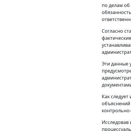
по делам об
обязанность
ответственн
Согласно
ста
фактические
устанавлива
администрат
Эти данные 
предусмотр
администрат
документами
Как следует
объяснений 
контрольно-
Исследовав 
процессуаль