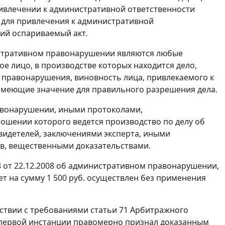
ивлечении к административной ответственности
 для привлечения к административной
ший оспариваемый акт.
истративном правонарушении являются любые
ое лицо, в производстве которых находится дело,
 правонарушения, виновность лица, привлекаемого к
 имеющие значение для правильного разрешения дела.
авонарушении, иными протоколами,
ношении которого ведется производство по делу об
идетелей, заключениями эксперта, иными
тв, вещественными доказательствами.
288 от 22.12.2008 об административном правонарушении,
т на сумму 1 500 руб. осуществлен без применения
тствии с требованиями
статьи 71
Арбитражного
 первой инстанции правомерно признал доказанным