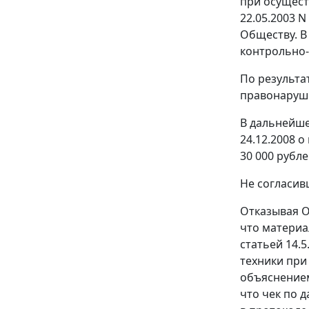
при осущест
22.05.2003 N
Обществу. В
контрольно-
По результа
правонаруше
В дальнейше
24.12.2008 
30 000 рубле
Не согласив
Отказывая О
что матери
статьей 14.5
техники при
объяснением
что чек по 