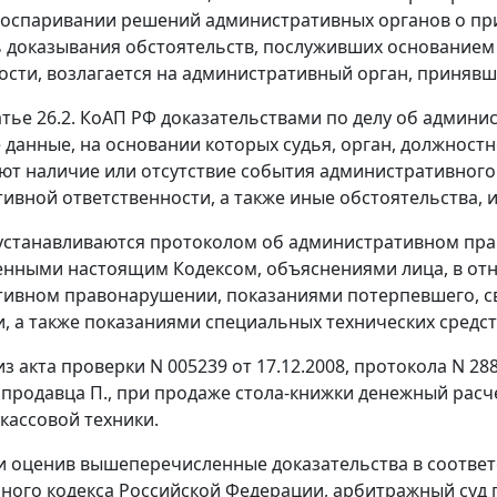
 оспаривании решений административных органов о пр
 доказывания обстоятельств, послуживших основанием
ости, возлагается на административный орган, приняв
тье 26.2.
КоАП РФ доказательствами по делу об админ
 данные, на основании которых судья, орган, должностн
ют наличие или отсутствие события административного
ивной ответственности, а также иные обстоятельства,
устанавливаются протоколом об административном пр
енными настоящим
Кодексом
, объяснениями лица, в от
ивном правонарушении, показаниями потерпевшего, св
, а также показаниями специальных технических средс
 из акта проверки N 005239 от 17.12.2008, протокола N 
продавца П., при продаже стола-книжки денежный расче
кассовой техники.
и оценив вышеперечисленные доказательства в соотве
ного кодекса Российской Федерации, арбитражный суд