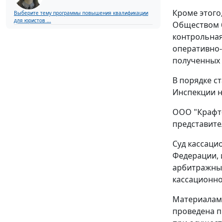
Кроме этого
Выберите тему программы повышения квалификации
для юристов ...
Обществом б
контрольная
оперативно-
полученных 
В порядке
ст
Инспекции н
ООО "Крафт-
представител
Суд кассаци
Федерации, 
арбитражным
кассационн
Материалами
проведена 