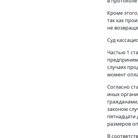
в протоколе
Кроме этого
так как про
не возвраще
Суд кассаци
Частью 1 ст
предпринима
случаях про
момент опла
Согласно
ста
иных органи
гражданами,
законом слу
пятнадцати 
размеров оп
В соответст