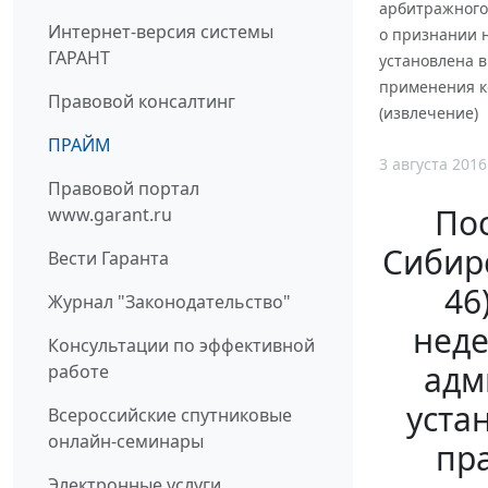
арбитражного 
Интернет-версия системы
о признании н
ГАРАНТ
установлена 
применения к
Правовой консалтинг
(извлечение)
ПРАЙМ
3 августа 2016
Правовой портал
По
www.garant.ru
Сибирс
Вести Гаранта
46
Журнал "Законодательство"
неде
Консультации по эффективной
адм
работе
уста
Всероссийские спутниковые
онлайн-семинары
пр
Электронные услуги