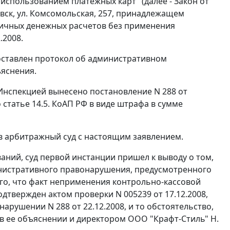
использованием платежных карт" (далее - Закон от
цовск, ул. Комсомольская, 257, принадлежащем
личных денежных расчетов без применения
.2008.
оставлен протокол об административном
ъяснения.
Инспекцией вынесено постановление N 288 от
о
статье 14.5.
КоАП РФ в виде штрафа в сумме
в арбитражный суд с настоящим заявлением.
ний, суд первой инстанции пришел к выводу о том,
нистративного правонарушения, предусмотренного
ого, что факт неприменения контрольно-кассовой
одтвержден актом проверки N 005239 от 17.12.2008,
рушении N 288 от 22.12.2008, и то обстоятельство,
 в ее объяснении и директором ООО "Крафт-Стиль" Н.