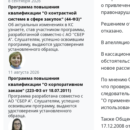
8 сентября 2026
о привлечен
Программа повышения
правонаруше
квалификации "О контрактной
системе в сфере закупок" (44-ФЗ)"
Решением от
Об актуальных изменениях в КС
узнаете, став участником программы,
отказано.
разработанной совместно с АО ''СБЕР
А". Слушателям, успешно освоившим
В апелляцио
программу, выдаются удостоверения
установленного образца.
В кассацион
обстоятельс
новое рассм
11 августа 2026
Программа повышения
По мнению О
квалификации "О корпоративном
что проверка
заказе" (223-ФЗ от 18.07.2011)
следователь
Программа разработана совместно с
"О применен
АО ''СБЕР А". Слушателям, успешно
освоившим программу, выдаются
использован
удостоверения установленного
образца.
Также Общест
17.12.2008 