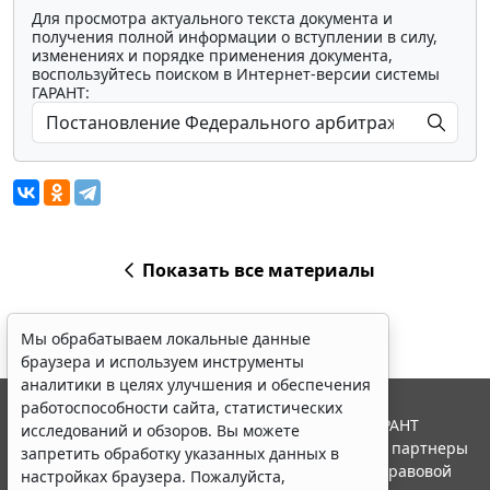
Для просмотра актуального текста документа и
получения полной информации о вступлении в силу,
изменениях и порядке применения документа,
воспользуйтесь поиском в Интернет-версии системы
ГАРАНТ:
Показать все материалы
Мы обрабатываем локальные данные
браузера и используем инструменты
аналитики в целях улучшения и обеспечения
работоспособности сайта, статистических
© ООО "НПП "ГАРАНТ-СЕРВИС", 2026. Система ГАРАНТ
исследований и обзоров. Вы можете
выпускается с 1990 года. Компания "Гарант" и ее партнеры
запретить обработку указанных данных в
являются участниками Российской ассоциации правовой
настройках браузера. Пожалуйста,