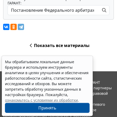
ГАРАНТ:
Показать все материалы
Мы обрабатываем локальные данные
браузера и используем инструменты
аналитики в целях улучшения и обеспечения
работоспособности сайта, статистических
© ООО "НПП "ГАРАНТ-СЕРВИС", 2026. Система ГАРАНТ
исследований и обзоров. Вы можете
выпускается с 1990 года. Компания "Гарант" и ее партнеры
запретить обработку указанных данных в
являются участниками Российской ассоциации правовой
настройках браузера. Пожалуйста,
информации ГАРАНТ.
ознакомьтесь с условиями их обработки
.
Портал ГАРАНТ.РУ зарегистрирован в качестве сетевого
Принять
издания Федеральной службой по надзору в сфере
связи,информационных технологий и массовых