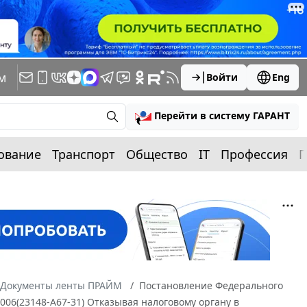
м
Войти
Eng
Перейти в систему ГАРАНТ
ование
Транспорт
Общество
IT
Профессия
П
Документы ленты ПРАЙМ
Постановление Федерального
2006(23148-А67-31) Отказывая налоговому органу в