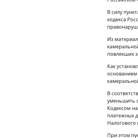
В силу
пункт
кодекса Рос
правонаруше
Из материал
камеральной
повлекших з
Как установ
основанием 
камеральной
В соответст
уменьшить о
Кодексом на
платежных д
Налогового 
При этом
пу