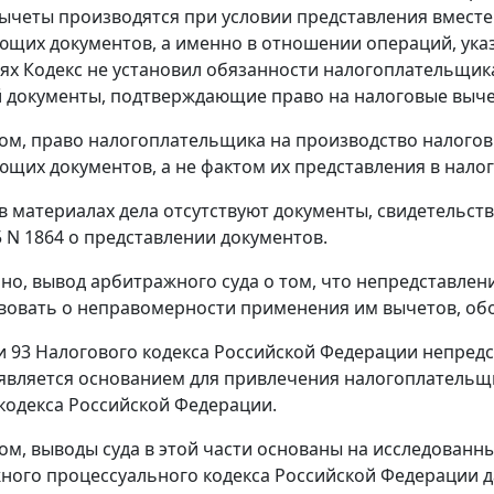
ычеты производятся при условии представления вместе
щих документов, а именно в отношении операций, ука
аях Кодекс не установил обязанности налогоплательщи
 документы, подтверждающие право на налоговые выче
ом, право налогоплательщика на производство налогов
ющих документов, а не фактом их представления в нало
 в материалах дела отсутствуют документы, свидетель
5 N 1864 о представлении документов.
но, вывод арбитражного суда о том, что непредставле
вовать о неправомерности применения им вычетов, об
и 93
Налогового кодекса Российской Федерации непред
является основанием для привлечения налогоплательщи
кодекса Российской Федерации.
ом, выводы суда в этой части основаны на исследованны
ого процессуального кодекса Российской Федерации д