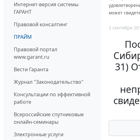
Интернет-версия системы
удовлетворен
ГАРАНТ
может свидет
Правовой консалтинг
2 сентября 20
ПРАЙМ
По
Правовой портал
Сибир
www.garant.ru
31) О
Вести Гаранта
Журнал "Законодательство"
неп
Консультации по эффективной
свиде
работе
Всероссийские спутниковые
онлайн-семинары
Электронные услуги