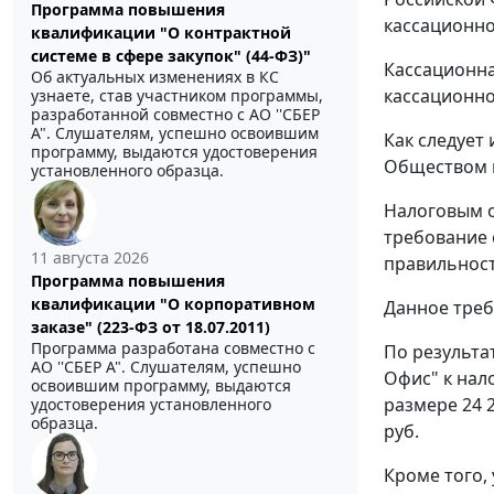
Программа повышения
кассационно
квалификации "О контрактной
системе в сфере закупок" (44-ФЗ)"
Кассационна
Об актуальных изменениях в КС
кассационно
узнаете, став участником программы,
разработанной совместно с АО ''СБЕР
А". Слушателям, успешно освоившим
Как следует
программу, выдаются удостоверения
Обществом н
установленного образца.
Налоговым о
требование 
11 августа 2026
правильност
Программа повышения
квалификации "О корпоративном
Данное треб
заказе" (223-ФЗ от 18.07.2011)
Программа разработана совместно с
По результа
АО ''СБЕР А". Слушателям, успешно
Офис" к нал
освоившим программу, выдаются
размере 24 2
удостоверения установленного
образца.
руб.
Кроме того,