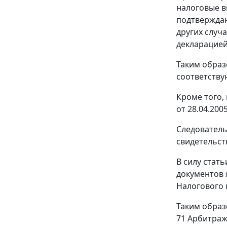
налоговые в
подтверждаю
других случ
декларацией
Таким образ
соответству
Кроме того,
от 28.04.200
Следователь
свидетельст
В силу
стать
документов 
Налогового 
Таким образ
71
Арбитражн