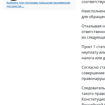
соответству
Выберите тему программы повышения квалификации
для юристов ...
Неисполнени
для обращен
Отказывая н
ответственн
из следующе
Пункт 1 стат
неуплату ил
налога или 
Согласно
ст
совершение 
правонаруш
Следователь
такого прав
Конституци
Российской 