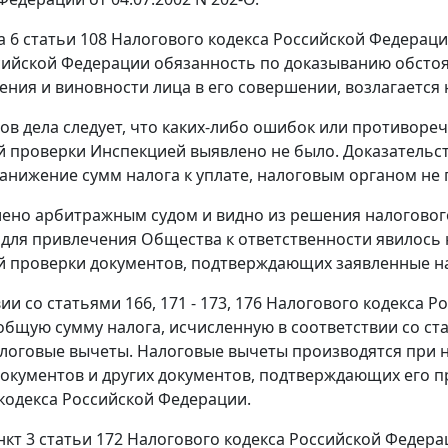
а 6 статьи 108
Налогового кодекса Российской Федерац
сийской Федерации обязанность по доказыванию обстоя
ния и виновности лица в его совершении, возлагается 
ов дела следует, что каких-либо ошибок или противоречи
 проверки Инспекцией выявлено не было. Доказательс
анижение сумм налога к уплате, налоговым органом не 
лено арбитражным судом и видно из решения налогового 
для привлечения Общества к ответственности явилось 
 проверки документов, подтверждающих заявленные н
вии со
статьями 166
,
171 - 173
,
176
Налогового кодекса Р
бщую сумму налога, исчисленную в соответствии со
ст
логовые вычеты. Налоговые вычеты производятся при н
окументов и других документов, подтверждающих его 
кодекса Российской Федерации.
нкт 3 статьи 172
Налогового кодекса Российской Федерац