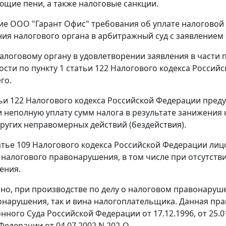
ющие пени, а также налоговые санкции.
е ООО "Гарант Офис" требования об уплате налоговой 
ия налогового органа в арбитражный суд с заявлением 
алоговому органу в удовлетворении заявления в части
ости по
пункту 1 статьи 122
Налогового кодекса Российс
го.
ьи 122
Налогового кодекса Российской Федерации преду
и неполную уплату сумм налога в результате занижения
других неправомерных действий (бездействия).
атье 109
Налогового кодекса Российской Федерации лицо
налогового правонарушения, в том числе при отсутств
ения.
но, при производстве по делу о налоговом правонаруш
онарушения, так и вина налогоплательщика. Данная пр
онного Суда Российской Федерации
от 17.12.1996
,
от 25.0
Федерации от 04.07.2002 N 202-О.