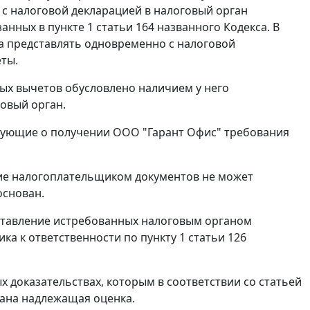
 с налоговой декларацией в налоговый орган
занных в
пункте 1 статьи 164
названного Кодекса. В
ка представлять одновременно с налоговой
ты.
ых вычетов обусловлено наличием у него
говый орган.
ствующие о получении ООО "Гарант Офис" требования
ние налогоплательщиком документов не может
основан.
ставление истребованных налоговым органом
ка к ответственности по
пункту 1 статьи 126
х доказательствах, которым в соответствии со
статьей
ана надлежащая оценка.