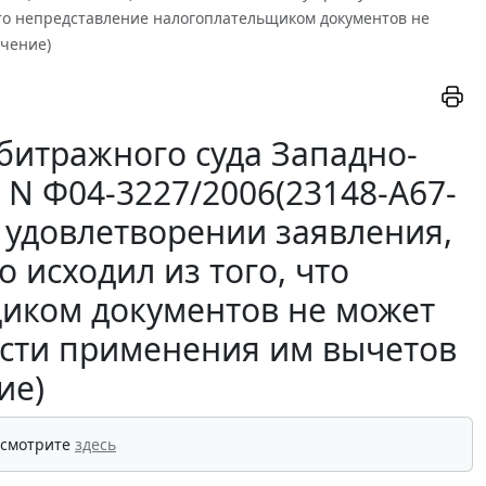
что непредставление налогоплательщиком документов не
ечение)
битражного суда Западно-
. N Ф04-3227/2006(23148-А67-
в удовлетворении заявления,
 исходил из того, что
иком документов не может
ости применения им вычетов
ие)
 смотрите
здесь