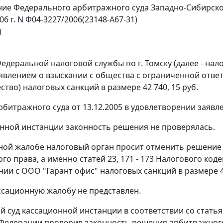
ие Федерального арбитражного суда Западно-Сибирско
06 г. N Ф04-3227/2006(23148-А67-31)
)
едеральной налоговой службы по г. Томску (далее - на
аявлением о взыскании с общества с ограниченной ответ
тво) налоговых санкций в размере 42 740, 15 руб.
битражного суда от 13.12.2005 в удовлетворении заявле
нной инстанции законность решения не проверялась.
ной жалобе налоговый орган просит отменить решение
го права, а именно
статей 23
,
171 - 173
Налогового коде
нии с ООО "Гарант офис" налоговых санкций в размере 42
ссационную жалобу не представлен.
 суд кассационной инстанции в соответствии со
статья
Федерации проверив законность решения арбитражного 