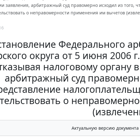
ии заявления, арбитражный суд правомерно исходил из того, 
ельствовать о неправомерности применения им вычетов (извл
16
становление Федерального ар
ского округа от 5 июня 2006 г
тказывая налоговому органу 
арбитражный суд правомерно
редставление налогоплательщ
тельствовать о неправомерн
(извлечен
Актуальную версию документа