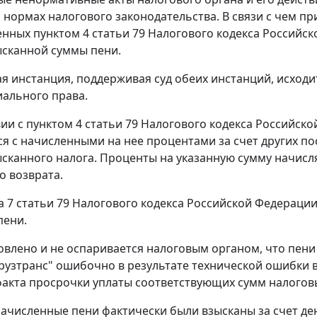
 нормах налогового законодательства. В связи с чем 
енных
пунктом 4 статьи 79
Налогового кодекса Российск
сканной суммы пени.
я инстанция, поддерживая суд обеих инстанций, исходи
ального права.
вии с
пунктом 4 статьи 79
Налогового кодекса Российско
я с начисленными на нее процентами за счет других п
сканного налога. Проценты на указанную сумму начисля
о возврата.
а 7 статьи 79
Налогового кодекса Российской Федерации
пени.
овлено и не оспаривается налоговым органом, что пени 
рузтранс" ошибочно в результате технической ошибки
факта просрочки уплаты соответствующих сумм налогов
численные пени фактически были взысканы за счет де