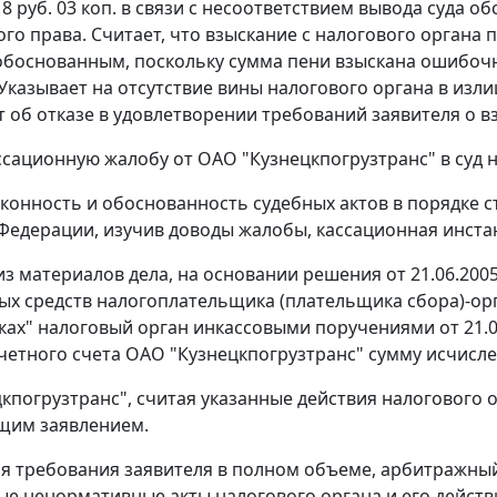
18 руб. 03 коп. в связи с несоответствием вывода суда 
го права. Считает, что взыскание с налогового органа
обоснованным, поскольку сумма пени взыскана ошибочн
Указывает на отсутствие вины налогового органа в изл
т об отказе в удовлетворении требований заявителя о 
ссационную жалобу от ОАО "Кузнецкпогрузтранс" в суд н
конность и обоснованность судебных актов в порядке
с
Федерации, изучив доводы жалобы, кассационная инстан
из материалов дела, на основании решения от 21.06.2005
ых средств налогоплательщика (плательщика сбора)-ор
нках" налоговый орган инкассовыми поручениями от 21.06
счетного счета ОАО "Кузнецкпогрузтранс" сумму исчислен
кпогрузтранс", считая указанные действия налогового
ящим заявлением.
я требования заявителя в полном объеме, арбитражный
е ненормативные акты налогового органа и его действия