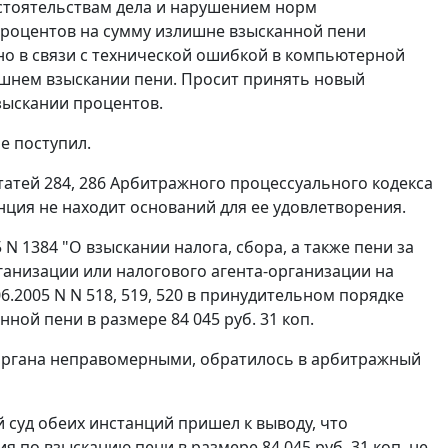
обстоятельствам дела и нарушением норм
 процентов на сумму излишне взысканной пени
о в связи с технической ошибкой в компьютерной
ишнем взыскании пени. Просит принять новый
взыскании процентов.
е поступил.
татей 284
,
286
Арбитражного процессуального кодекса
ция не находит оснований для ее удовлетворения.
 N 1384 "О взыскании налога, сбора, а также пени за
ганизации или налогового агента-организации на
.2005 N N 518, 519, 520 в принудительном порядке
ной пени в размере 84 045 руб. 31 коп.
 органа неправомерными, обратилось в арбитражный
 суд обеих инстанций пришел к выводу, что
 по взысканию пени в размере 84 045 руб. 31 коп. не