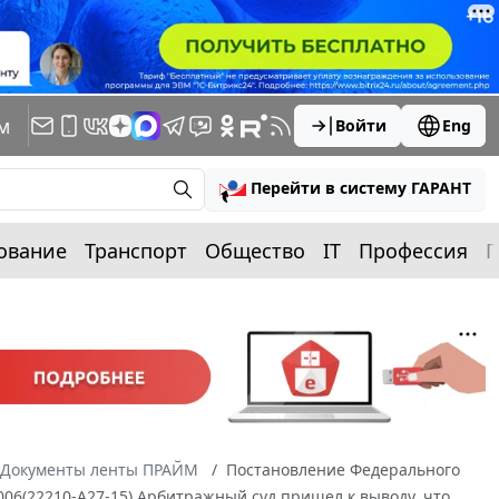
м
Войти
Eng
Перейти в систему ГАРАНТ
ование
Транспорт
Общество
IT
Профессия
П
Документы ленты ПРАЙМ
Постановление Федерального
2006(22210-А27-15) Арбитражный суд пришел к выводу, что