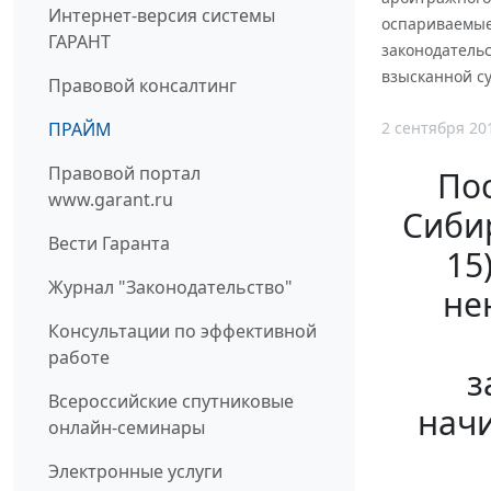
Интернет-версия системы
оспариваемые
ГАРАНТ
законодатель
взысканной с
Правовой консалтинг
2 сентября 20
ПРАЙМ
Правовой портал
По
www.garant.ru
Сибир
Вести Гаранта
15
Журнал "Законодательство"
не
Консультации по эффективной
работе
з
Всероссийские спутниковые
начи
онлайн-семинары
Электронные услуги