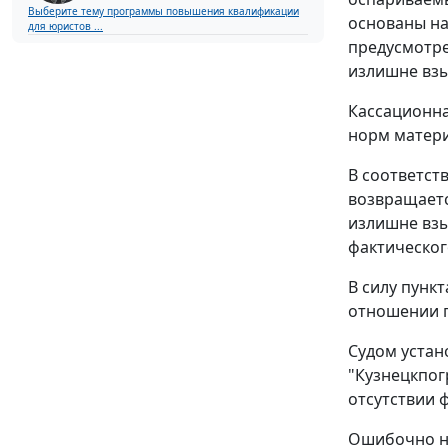
Выберите тему программы повышения квалификации
основаны на
для юристов ...
предусмотр
излишне взы
Кассационна
норм матери
В соответст
возвращаетс
излишне взы
фактическог
В силу
пункт
отношении 
Судом устан
"Кузнецкпог
отсутствии 
Ошибочно на