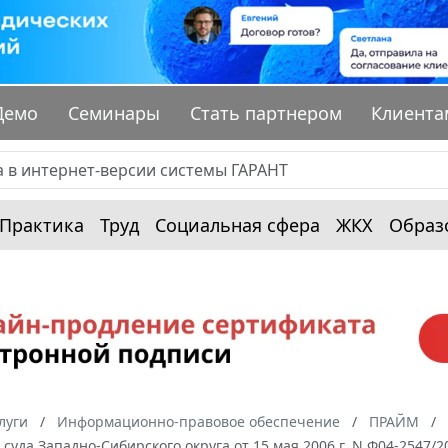
Демо
Семинары
Стать партнером
Клиента
Практика
Труд
Социальная сфера
ЖКХ
Образ
луги
Информационно-правовое обеспечение
ПРАЙМ
суда Западно-Сибирского округа от 15 мая 2006 г. N Ф04-2547/