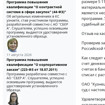
размере 5 1
Программа повышения
квалификации "О контрактной
материально
системе в сфере закупок" (44-ФЗ)"
является не
Об актуальных изменениях в КС
программе. 
узнаете, став участником программы,
судебный ак
разработанной совместно с АО ''СБЕР
А". Слушателям, успешно освоившим
программу, выдаются удостоверения
Отзыв на ка
установленного образца.
Проверив за
Российской 
11 августа 2026
Как следует 
Программа повышения
счет денежн
квалификации "О корпоративном
счетах в ба
заказе" (223-ФЗ от 18.07.2011)
Программа разработана совместно с
списал с ра
АО ''СБЕР А". Слушателям, успешно
освоившим программу, выдаются
ОАО "Кузнец
удостоверения установленного
суд с насто
образца.
Удовлетворя
оспариваемы