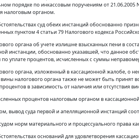
ном порядке по инкассовым поручениям от 21.06.2005 N 
я налоговым органом.
бстоятельствах суд обеих инстанций обоснованно приз
енных
пунктом 4 статьи 79
Налогового кодекса Российск
ового органа об учете излишне взысканных пени в сос
ой инстанции, обоснованно указавшей, что данное обс
 по уплате процентов, исчисленных с суммы неправоме
ового органа, изложенный в кассационной жалобе, о не
 вины налогового органа также не может быть принят в
процентов в зависимость от наличия или отсутствия ви
сленных процентов налоговым органом в кассационной
ом, вывод суда первой и апелляционной инстанций соот
удом норм материального и процессуального права ка
бстоятельствах оснований для удовлетворения кассацио