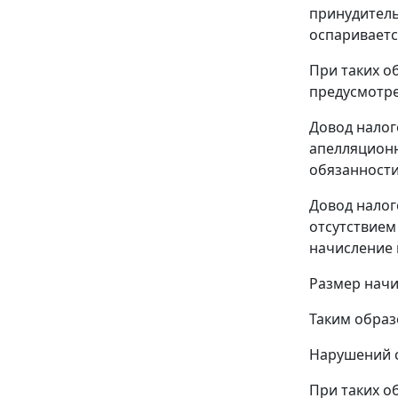
принудитель
оспариваетс
При таких о
предусмотр
Довод налог
апелляционн
обязанности
Довод налог
отсутствием
начисление 
Размер начи
Таким образ
Нарушений с
При таких о