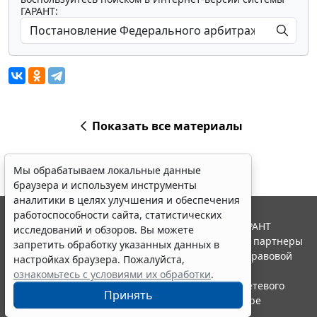
ГАРАНТ:
Показать все материалы
Мы обрабатываем локальные данные
браузера и используем инструменты
аналитики в целях улучшения и обеспечения
работоспособности сайта, статистических
© ООО "НПП "ГАРАНТ-СЕРВИС", 2026. Система ГАРАНТ
исследований и обзоров. Вы можете
выпускается с 1990 года. Компания "Гарант" и ее партнеры
запретить обработку указанных данных в
являются участниками Российской ассоциации правовой
настройках браузера. Пожалуйста,
информации ГАРАНТ.
ознакомьтесь с условиями их обработки
.
Портал ГАРАНТ.РУ зарегистрирован в качестве сетевого
Принять
издания Федеральной службой по надзору в сфере
связи,информационных технологий и массовых