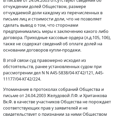
В письме от 24.04.2003 отсутствуют сведения об
отчуждении долей Обществом, размере
отчуждаемой доли каждому из перечисленных в
письме лиц и стоимости доли, что не позволяет
сделать вывод о том, что сторонами
предпринимались меры к заключению какого либо
договора. Приходные кассовые ордера (л.д.105, 106),
также не содержат сведений об оплате долей на
основании договоров купли-продажи.
В этой связи суд правомерно исходил из
обстоятельств, ранее установленных судом при
рассмотрении дел N N А45-5838/04-КГ42/121, А45-
11177/04-КГ42/224.
Упоминание в протоколах собраний Общества и
письме от 24.04.2003 Желудовой Л.Ф. и Хританкова
Вк.Ф. в качестве участников Общества не порождает
соответствующих прав у заявителей и не
свидетельствует о признании за ними Обществом