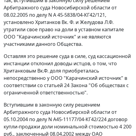
Так, вступившим в законную силу решением
Арбитражного суда Новосибирской области от
08.02.2005 по делу N А 45-5838/04-КГ42/121,
установлено Хританков Вк. Ф. и Желудова Л.Ф.
утратили свое право на доли в уставном капитале
ООО "Карачинский источник" и не являются
участниками данного Общества.
Оставляя это решение суда в силе, суд кассационной
инстанции отклонил доводы истцов, о том, что
Хританковым Вк.Ф. доля приобреталась
непосредственно у ООО "Карачинский источник" в
соответствии со
статьей 24
Закона "Об обществах с
ограниченной ответственностью".
Вступившим в законную силу решением
Арбитражного суда Новосибирской области от
05.10.2004 по делу N А45-11177/04-КГ42/224 договор
купли-продажи доли номинальной стоимостью 4 200
руб., заключенный 08.04.2002 между ОАО