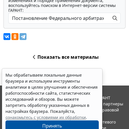
изменениях и порядке применения документа,
воспользуйтесь поиском в Интернет-версии системы
ГАРАНТ:
Показать все материалы
Мы обрабатываем локальные данные
браузера и используем инструменты
аналитики в целях улучшения и обеспечения
работоспособности сайта, статистических
© ООО "НПП "ГАРАНТ-СЕРВИС", 2026. Система ГАРАНТ
исследований и обзоров. Вы можете
выпускается с 1990 года. Компания "Гарант" и ее партнеры
запретить обработку указанных данных в
являются участниками Российской ассоциации правовой
настройках браузера. Пожалуйста,
информации ГАРАНТ.
ознакомьтесь с условиями их обработки
.
Портал ГАРАНТ.РУ зарегистрирован в качестве сетевого
Принять
издания Федеральной службой по надзору в сфере