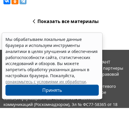
Показать все материалы
Мы обрабатываем локальные данные
браузера и используем инструменты
аналитики в целях улучшения и обеспечения
работоспособности сайта, статистических
© ООО "НПП "ГАРАНТ-СЕРВИС", 2026. Система ГАРАНТ
исследований и обзоров. Вы можете
выпускается с 1990 года. Компания "Гарант" и ее партнеры
запретить обработку указанных данных в
являются участниками Российской ассоциации правовой
настройках браузера. Пожалуйста,
информации ГАРАНТ.
ознакомьтесь с условиями их обработки
.
Портал ГАРАНТ.РУ зарегистрирован в качестве сетевого
Принять
издания Федеральной службой по надзору в сфере
связи,информационных технологий и массовых
коммуникаций (Роскомнадзором), Эл № ФС77-58365 от 18
июня 2014 года.
16+