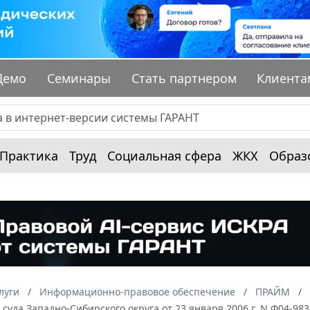
Демо
Семинары
Стать партнером
Клиента
Практика
Труд
Социальная сфера
ЖКХ
Образ
луги
Информационно-правовое обеспечение
ПРАЙМ
суда Западно-Сибирского округа от 23 января 2006 г. N Ф04-98