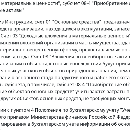
 материальные ценности", субсчет 08-4 "Приобретение 
е активы".
 из Инструкции, счет 01 "Основные средства" предназ
едств организации, находящихся в эксплуатации, запасе
 Счет 03 "Доходные вложения в материальные ценност
вижении вложений организации в часть имущества, зда
ериально-вещественную форму, предоставляемые орга
ения дохода. Счет 08 "Вложения во внеоборотные акт
ганизации в объекты, которые впоследствии будут приня
мельных участков и объектов природопользования, нема
анию основного стада продуктивного и рабочего скота.
 субсчета, в том числе, субсчет 08-4 "Приобретение об
ие объектов основных средств" учитываются затраты 
 других объектов основных средств, не требующих монт
вии с
пунктом 4
Положения по бухгалтерскому учету "Уче
ого
приказом
Министерства финансов Российской Федера
мирования в бухгалтерском учете информации об основ