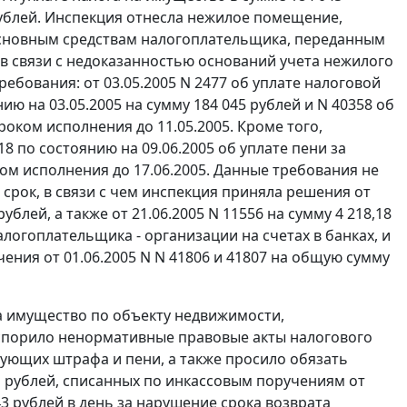
 рублей. Инспекция отнесла нежилое помещение,
к основным средствам налогоплательщика, переданным
 в связи с недоказанностью оснований учета нежилого
бования: от 03.05.2005 N 2477 об уплате налоговой
нию на 03.05.2005 на сумму 184 045 рублей и N 40358 об
сроком исполнения до 11.05.2005. Кроме того,
 по состоянию на 09.06.2005 об уплате пени за
ом исполнения до 17.06.2005. Данные требования не
рок, в связи с чем инспекция приняла решения от
рублей, а также от 21.06.2005 N 11556 на сумму 4 218,18
алогоплательщика - организации на счетах в банках, и
ения от 01.06.2005 N N 41806 и 41807 на общую сумму
а имущество по объекту недвижимости,
 оспорило ненормативные правовые акты налогового
вующих штрафа и пени, а также просило обязать
1 рублей, списанных по инкассовым поручениям от
,43 рублей в день за нарушение срока возврата