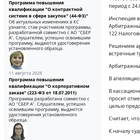
Программа повышения
период с 24.
квалификации "О контрактной
системе в сфере закупок" (44-ФЗ)"
Инспекция в
Об актуальных изменениях в КС
Арбитражный
узнаете, став участником программы,
разработанной совместно с АО ''СБЕР
122
Налогово
А". Слушателям, успешно освоившим
программу, выдаются удостоверения
Решением ар
установленного образца.
встречные т
Арбитражный
11 августа 2026
В апелляцио
Программа повышения
квалификации "О корпоративном
В кассацион
заказе" (223-ФЗ от 18.07.2011)
просит отме
Программа разработана совместно с
АО ''СБЕР А". Слушателям, успешно
целью предо
освоившим программу, выдаются
удостоверения установленного
Считает, чт
образца.
К началу су