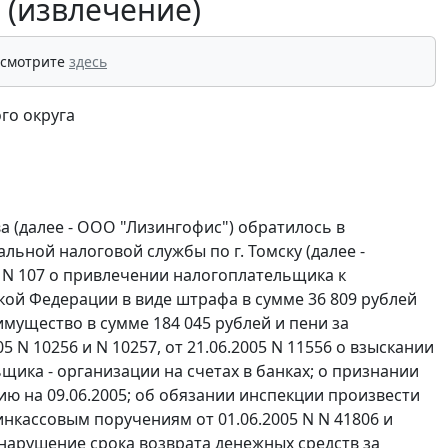
 (извлечение)
 смотрите
здесь
го округа
а (далее - ООО "Лизингофис") обратилось в
ьной налоговой службы по г. Томску (далее -
 N 107 о привлечении налогоплательщика к
кой Федерации в виде штрафа в сумме 36 809 рублей
имущество в сумме 184 045 рублей и пени за
5 N 10256 и N 10257, от 21.06.2005 N 11556 о взыскании
ьщика - организации на счетах в банках; о признании
ию на 09.06.2005; об обязании инспекции произвести
инкассовым поручениям от 01.06.2005 N N 41806 и
а нарушение срока возврата денежных средств за