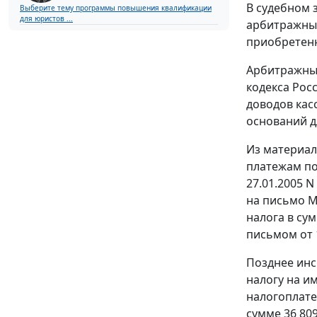
В судебном 
Выберите тему программы повышения квалификации
для юристов ...
арбитражный
приобретенн
Арбитражный
кодекса Рос
доводов кас
оснований д
Из материал
платежам по
27.01.2005 N
на письмо М
налога в су
письмом от 1
Позднее инс
налогу на и
налогоплате
сумме 36 80