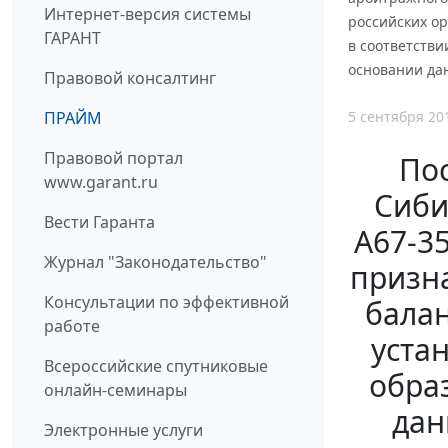
Интернет-версия системы
российских о
ГАРАНТ
в соответстви
основании дан
Правовой консалтинг
5 сентября 20
ПРАЙМ
Правовой портал
По
www.garant.ru
Сиби
Вести Гаранта
А67-3
Журнал "Законодательство"
призн
Консультации по эффективной
балан
работе
уста
Всероссийские спутниковые
обра
онлайн-семинары
дан
Электронные услуги