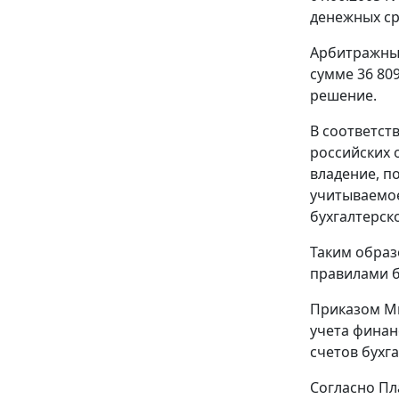
денежных сре
Арбитражный
сумме 36 80
решение.
В соответст
российских 
владение, п
учитываемое
бухгалтерско
Таким образ
правилами б
Приказом
Ми
учета финан
счетов бухг
Согласно
Пл