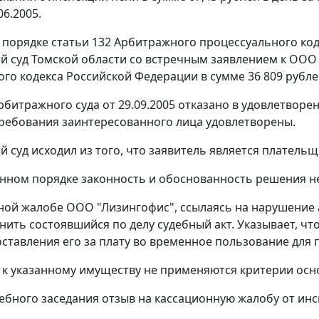
06.2005.
 порядке
статьи 132
Арбитражного процессуального код
 суд Томской области со встречным заявлением к ООО
го кодекса Российской Федерации в сумме 36 809 рубле
битражного суда от 29.09.2005 отказано в удовлетвор
ребования заинтересованного лица удовлетворены.
 суд исходил из того, что заявитель является платель
нном порядке законность и обоснованность решения н
ной жалобе ООО "Лизингофис", ссылаясь на нарушение
нить состоявшийся по делу судебный акт. Указывает, ч
ставления его за плату во временное пользование для 
о к указанному имуществу не применяются критерии осн
дебного заседания отзыв на кассационную жалобу от инс