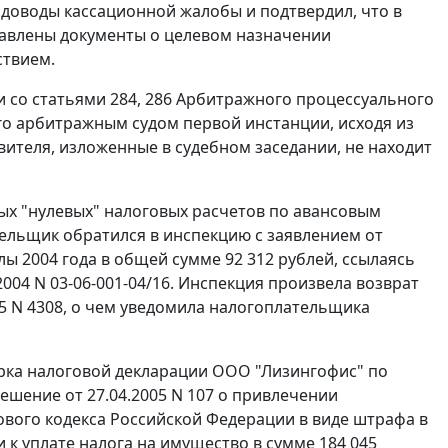
доводы кассационной жалобы и подтвердил, что в
тавлены документы о целевом назначении
ствием.
и со
статьями 284
,
286
Арбитражного процессуального
го арбитражным судом первой инстанции, исходя из
ителя, изложенные в судебном заседании, не находит
ных "нулевых" налоговых расчетов по авансовым
ательщик обратился в инспекцию с заявлением от
талы 2004 года в общей сумме 92 312 рублей, ссылаясь
04 N 03-06-001-04/16. Инспекция произвела возврат
05 N 4308, о чем уведомила налогоплательщика
рка налоговой декларации ООО "Лизингофис" по
решение от 27.04.2005 N 107 о привлечении
вого кодекса Российской Федерации в виде штрафа в
 к уплате налога на имущество в сумме 184 045