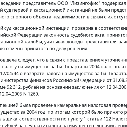
заседании представитель ООО "Лизингофис" поддержал 
 суд первой и кассационной инстанций не были предс
ого спорного объекта недвижимости в связи с их отсут
 суд кассационной инстанции, проверив в соответстви
сийской Федерации законность судебного акта, принято
сационной жалобы, учитывая доводы представителя заяв
ля отмены принятого по делу решения.
ов дела следует, что в связи с представлением уточнен
 налогу на имущество за I и II кварталы 2004 налогопл
 12/04/44 о возврате налога на имущество за I и II квар
инистерства финансов Российской Федерации от 31.08.20
мме 92 312, рублей на основании заключения от 12.04.20
2.04.2005 N 1269.
пекцией была проведена камеральная налоговая прове
мущество за 2004 год, по итогам которой было принято 
льщика к ответственности по
пункту 1 статьи 122
Налого
9 рублей за неуплату налога на имущество, доначислении