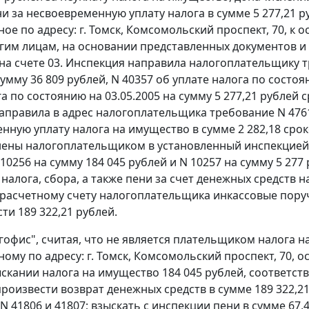
ни за несвоевременную уплату налога в сумме 5 277,21
ое по адресу: г. Томск, Комсомольский проспект, 70, 
угим лицам, на основании представленных документов и
а счете 03. Инспекция направила налогоплательщику тре
умму 36 809 рублей, N 40357 об уплате налога по состоя
а по состоянию на 03.05.2005 на сумму 5 277,21 рублей 
аправила в адрес налогоплательщика требование N 47618
нную уплату налога на имущество в сумме 2 282,18 срок
ены налогоплательщиком в установленный инспекцией с
 10256 на сумму 184 045 рублей и N 10257 на сумму 5 277 
налога, сбора, а также пени за счет денежных средств н
 расчетному счету налогоплательщика инкассовые поруч
ти 189 322,21 рублей.
офис", считая, что не является плательщиком налога н
ому по адресу: г. Томск, Комсомольский проспект, 70,
ыскании налога на имущество 184 045 рублей, соответст
роизвести возврат денежных средств в сумме 189 322,2
 N 41806 и 41807; взыскать с инспекции пени в сумме 67