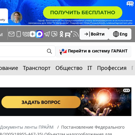
м
Войти
Eng
Перейти в систему ГАРАНТ
ование
Транспорт
Общество
IT
Профессия
П
Документы ленты ПРАЙМ
Постановление Федерального
38/2005(18955-А67-35) Объектом налогообложения для