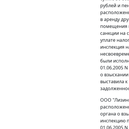
рублей и пе
расположенн
в аренду др
помещения н
санкции на с
уплате налог
инспекция н
несвоевреме
были исполн
01.06.2005 N
о взыскании 
выставила к
задолженнос
ООО "Лизинг
расположенн
органа о вз
инспекцию п
01.06.2005 N