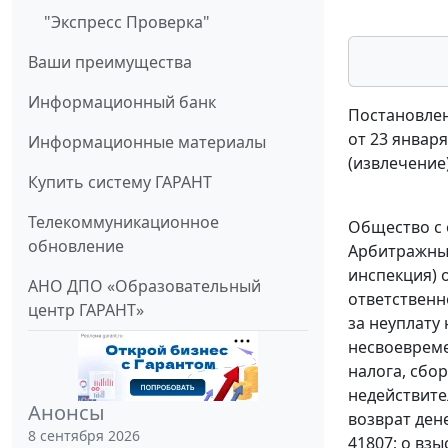
"Экспресс Проверка"
Ваши преимущества
Информационный банк
Постановлен
от 23 января
Информационные материалы
(извлечение
Купить систему ГАРАНТ
Телекоммуникационное
Общество с 
обновление
Арбитражный
инспекция) 
АНО ДПО «Образовательный
ответственн
центр ГАРАНТ»
за неуплату
несвоевремен
налога, сбо
недействите
Анонсы
возврат ден
8 сентября 2026
41807; о вз