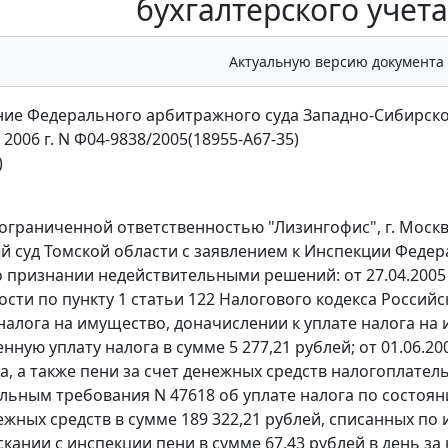
бухгалтерского учета
Актуальную версию документа
ие Федерального арбитражного суда Западно-Сибирско
 2006 г. N Ф04-9838/2005(18955-А67-35)
)
ограниченной ответственностью "Лизингофис", г. Москв
 суд Томской области с заявлением к Инспекции Федерал
о признании недействительными решений: от 27.04.2005
ости по
пункту 1 статьи 122
Налогового кодекса Российс
 налога на имущество, доначислении к уплате налога на 
ную уплату налога в сумме 5 277,21 рублей; от 01.06.200
ра, а также пени за счет денежных средств налогоплател
льным требования N 47618 об уплате налога по состоян
ежных средств в сумме 189 322,21 рублей, списанных по 
ыскании с инспекции пени в сумме 67,43 рублей в день з