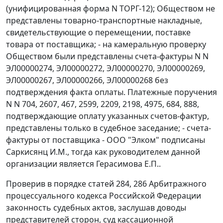
(унифицированная форма N ТОРГ-12); Обществом не
представлены товарно-транспортные накладные,
свидетельствующие о перемещении, поставке
товара от поставщика; - на камеральную проверку
Обществом были представлены счета-фактуры N N
ЭЛ00000274, ЭЛ00000272, ЭЛ00000270, ЭЛ00000269,
ЭЛ00000267, ЭЛ00000266, ЭЛ00000268 без
подтверждения факта оплаты. Платежные поручения
N N 704, 2607, 467, 2599, 2209, 2198, 4975, 684, 888,
подтверждающие оплату указанных счетов-фактур,
представлены только в судебное заседание; - счета-
фактуры от поставщика - ООО "Элком" подписаны
Саркисянц И.М., тогда как руководителем данной
организации является Герасимова Е.П..
Проверив в порядке
статей 284
,
286
Арбитражного
процессуального кодекса Российской Федерации
законность судебных актов, заслушав доводы
представителей сторон, суд кассационной