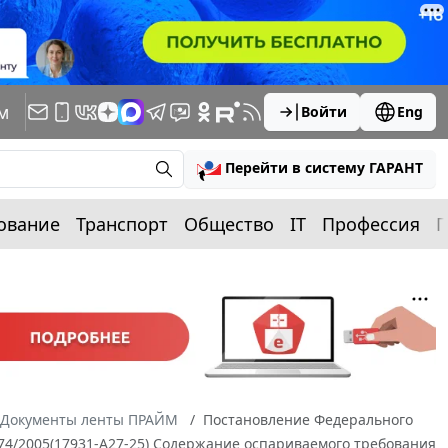
м
Войти
Eng
Перейти в систему ГАРАНТ
ование
Транспорт
Общество
IT
Профессия
П
Документы ленты ПРАЙМ
Постановление Федерального
9074/2005(17931-А27-25) Содержание оспариваемого требования