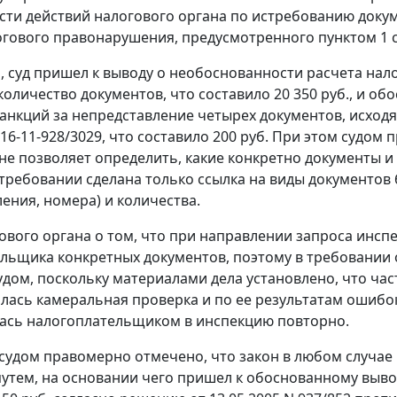
ти действий налогового органа по истребованию докуме
огового правонарушения, предусмотренного
пунктом 1 
м, суд пришел к выводу о необоснованности расчета нал
количество документов, что составило 20 350 руб., и 
анкций за непредставление четырех документов, исходя 
N 16-11-928/3029, что составило 200 руб. При этом судо
не позволяет определить, какие конкретно документы и
 требовании сделана только ссылка на виды документов 
ления, номера) и количества.
ового органа о том, что при направлении запроса инсп
льщика конкретных документов, поэтому в требовании
дом, поскольку материалами дела установлено, что част
лась камеральная проверка и по ее результатам ошибо
ась налогоплательщиком в инспекцию повторно.
 судом правомерно отмечено, что закон в любом случа
утем, на основании чего пришел к обоснованному выво