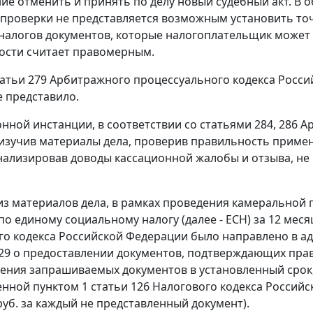
ие отменить и принять по делу новый судебный акт. В о
проверки не представляется возможным установить т
налогов документов, которые налогоплательщик может п
ости считает правомерным.
атьи 279
Арбитражного процессуального кодекса Росси
е представило.
онной инстанции, в соответствии со
статьями 284
,
286
Ар
изучив материалы дела, проверив правильность приме
нализировав доводы кассационной жалобы и отзыва, не
 из материалов дела, в рамках проведения камеральной
по единому социальному налогу (далее - ЕСН) за 12 мес
о кодекса Российской Федерации было направлено в ад
029 о предоставлении документов, подтверждающих прав
ения запрашиваемых документов в установленный срок,
енной
пунктом 1 статьи 126
Налогового кодекса Российс
 руб. за каждый не представленный документ).