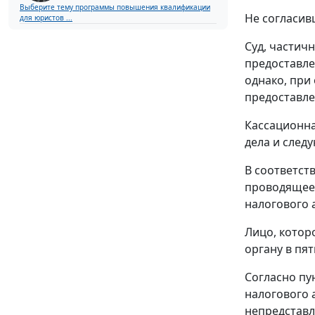
Выберите тему программы повышения квалификации
Не согласив
для юристов ...
Суд, частич
предоставле
однако, при
предоставле
Кассационна
дела и след
В соответст
проводящее 
налогового 
Лицо, котор
органу в пя
Согласно
пу
налогового 
непредставл