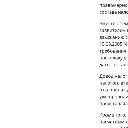
правомернос
состава нал
Вместе с те
заявителем 
взысканию с
15.03.2005 
требования 
поскольку в
даты состав
Довод налог
налогоплате
отклонена су
уже проводи
представлял
Кроме того,
расчетным п