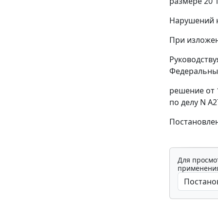
размере 20 
Нарушений н
При изложен
Руководств
Федеральный
решение от 
по делу N А
Постановлен
Для просмо
применения