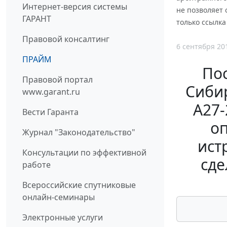
Интернет-версия системы
не позволяет 
ГАРАНТ
только ссылка
Правовой консалтинг
6 сентября 20
ПРАЙМ
По
Правовой портал
Сибир
www.garant.ru
А27-
Вести Гаранта
оп
Журнал "Законодательство"
ист
Консультации по эффективной
сде
работе
Всероссийские спутниковые
онлайн-семинары
Электронные услуги