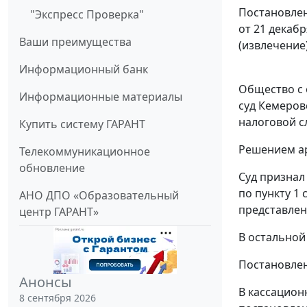
Постановлен
"Экспресс Проверка"
от 21 декабр
Ваши преимущества
(извлечение
Информационный банк
Общество с 
Информационные материалы
суд Кемеров
налоговой сл
Купить систему ГАРАНТ
Решением ар
Телекоммуникационное
обновление
Суд признал
по
пункту 1 
АНО ДПО «Образовательный
представлен
центр ГАРАНТ»
В остальной
Постановлен
Анонсы
В кассацион
8 сентября 2026