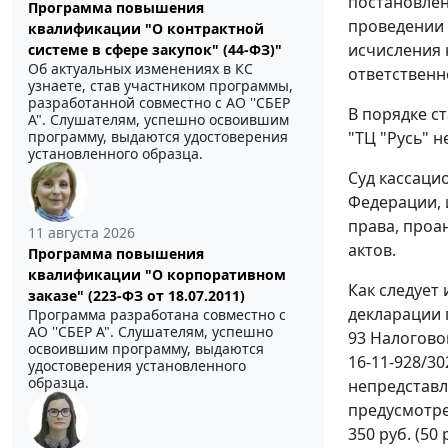
постановлен
Программа повышения
проведении 
квалификации "О контрактной
исчисления 
системе в сфере закупок" (44-ФЗ)"
Об актуальных изменениях в КС
ответственн
узнаете, став участником программы,
разработанной совместно с АО ''СБЕР
В порядке
ст
А". Слушателям, успешно освоившим
программу, выдаются удостоверения
"ТЦ "Русь" н
установленного образца.
Суд кассаци
Федерации, 
права, проа
11 августа 2026
актов.
Программа повышения
квалификации "О корпоративном
Как следует
заказе" (223-ФЗ от 18.07.2011)
декларации 
Программа разработана совместно с
АО ''СБЕР А". Слушателям, успешно
93
Налоговог
освоившим программу, выдаются
16-11-928/3
удостоверения установленного
образца.
непредставл
предусмотр
350 руб. (50