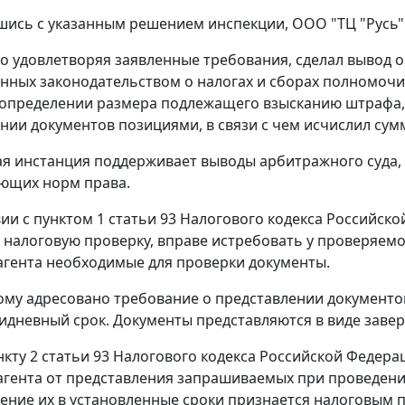
шись с указанным решением инспекции, ООО "ТЦ "Русь"
но удовлетворяя заявленные требования, сделал вывод о
нных законодательством о налогах и сборах полномочи
 определении размера подлежащего взысканию штрафа,
нии документов позициями, в связи с чем исчислил сумм
я инстанция поддерживает выводы арбитражного суда, 
ующих норм права.
вии с
пунктом 1 статьи 93
Налогового кодекса Российско
налоговую проверку, вправе истребовать у проверяемо
агента необходимые для проверки документы.
ому адресовано требование о представлении документо
тидневный срок. Документы представляются в виде зав
нкту 2 статьи 93
Налогового кодекса Российской Федера
агента от представления запрашиваемых при проведени
ение их в установленные сроки признается налоговым 