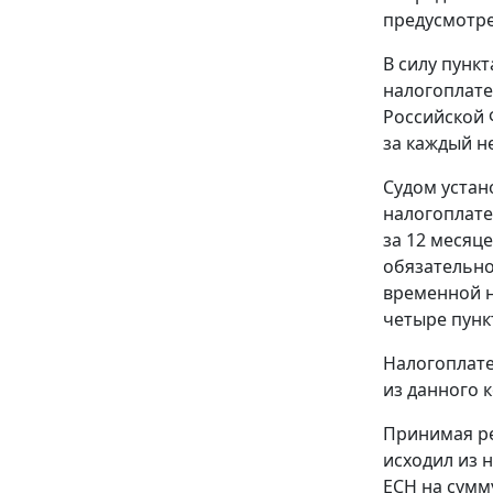
предусмотр
В силу
пункт
налогоплате
Российской 
за каждый н
Судом устан
налогоплате
за 12 месяц
обязательно
временной н
четыре пунк
Налогоплате
из данного 
Принимая ре
исходил из
ЕСН на сумм