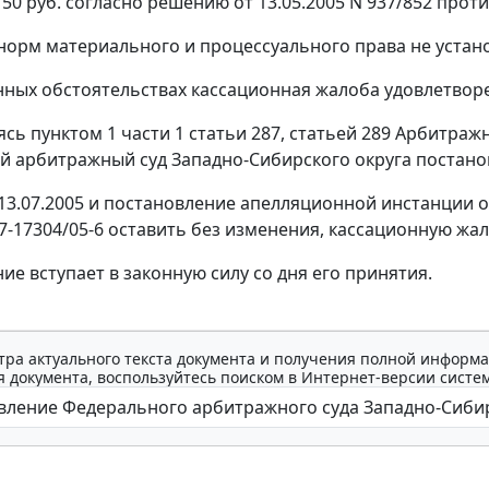
150 руб. согласно решению от 13.05.2005 N 937/852 про
орм материального и процессуального права не устан
ных обстоятельствах кассационная жалоба удовлетвор
уясь
пунктом 1 части 1 статьи 287
,
статьей 289
Арбитражно
 арбитражный суд Западно-Сибирского округа постано
13.07.2005 и постановление апелляционной инстанции о
27-17304/05-6 оставить без изменения, кассационную жал
ие вступает в законную силу со дня его принятия.
тра актуального текста документа и получения полной информа
 документа, воспользуйтесь поиском в Интернет-версии систе