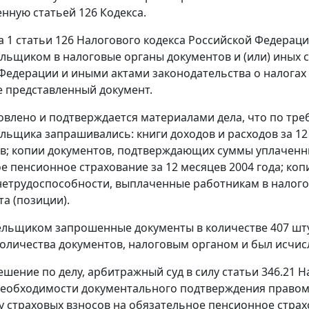
енную
статьей 126
Кодекса.
а 1 статьи 126
Налогового кодекса Российской Федераци
льщиком в налоговые органы документов и (или) иных
Федерации и иными актами законодательства о налогах и
е представленный документ.
овлено и подтверждается материалами дела, что по требо
льщика запрашивались: книги доходов и расходов за 1
ев; копии документов, подтверждающих суммы уплаченн
е пенсионное страхование за 12 месяцев 2004 года; ко
етрудоспособности, выплаченные работникам в налогов
та (позиции).
льщиком запрошенные документы в количестве 407 штук 
количества документов, налоговым органом и был исчис
шение по делу, арбитражный суд в силу
статьи 346.21
На
 необходимости документального подтверждения прав
у страховых взносов на обязательное пенсионное страх