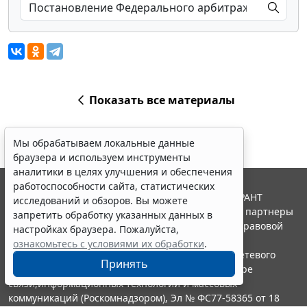
Показать все материалы
Мы обрабатываем локальные данные
браузера и используем инструменты
аналитики в целях улучшения и обеспечения
работоспособности сайта, статистических
© ООО "НПП "ГАРАНТ-СЕРВИС", 2026. Система ГАРАНТ
исследований и обзоров. Вы можете
выпускается с 1990 года. Компания "Гарант" и ее партнеры
запретить обработку указанных данных в
являются участниками Российской ассоциации правовой
настройках браузера. Пожалуйста,
информации ГАРАНТ.
ознакомьтесь с условиями их обработки
.
Портал ГАРАНТ.РУ зарегистрирован в качестве сетевого
Принять
издания Федеральной службой по надзору в сфере
связи,информационных технологий и массовых
коммуникаций (Роскомнадзором), Эл № ФС77-58365 от 18