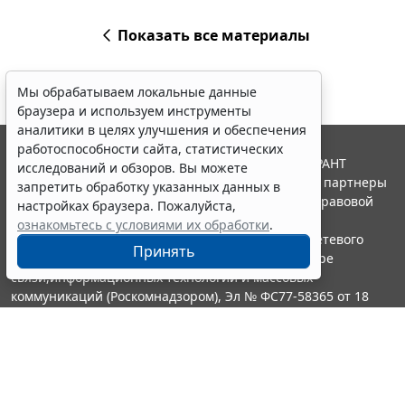
Показать все материалы
Мы обрабатываем локальные данные
браузера и используем инструменты
аналитики в целях улучшения и обеспечения
работоспособности сайта, статистических
© ООО "НПП "ГАРАНТ-СЕРВИС", 2026. Система ГАРАНТ
исследований и обзоров. Вы можете
выпускается с 1990 года. Компания "Гарант" и ее партнеры
запретить обработку указанных данных в
являются участниками Российской ассоциации правовой
настройках браузера. Пожалуйста,
информации ГАРАНТ.
ознакомьтесь с условиями их обработки
.
Портал ГАРАНТ.РУ зарегистрирован в качестве сетевого
Принять
издания Федеральной службой по надзору в сфере
связи,информационных технологий и массовых
коммуникаций (Роскомнадзором), Эл № ФС77-58365 от 18
июня 2014 года.
16+
Контакты
8-800-200-88-88