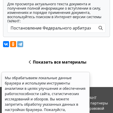
Для просмотра актуального текста документа и
получения полной информации о вступлении в силу,
изменениях и порядке применения документа,
воспользуйтесь поиском в Интернет-версии системы
ГАРАНТ:
Показать все материалы
Мы обрабатываем локальные данные
браузера и используем инструменты
аналитики в целях улучшения и обеспечения
работоспособности сайта, статистических
© ООО "НПП "ГАРАНТ-СЕРВИС", 2026. Система ГАРАНТ
исследований и обзоров. Вы можете
выпускается с 1990 года. Компания "Гарант" и ее партнеры
запретить обработку указанных данных в
являются участниками Российской ассоциации правовой
настройках браузера. Пожалуйста,