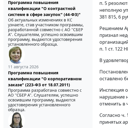
Программа повышения
п. 5 резолю
квалификации "О контрактной
неполную упл
системе в сфере закупок" (44-ФЗ)"
381 815, 6 р
Об актуальных изменениях в КС
узнаете, став участником программы,
Решением Ар
разработанной совместно с АО ''СБЕР
А". Слушателям, успешно освоившим
признал нед
программу, выдаются удостоверения
организаций
установленного образца.
п. 1 ст. 122
НК
В удовлетво
11 августа 2026
Постановлен
Программа повышения
оставлено б
квалификации "О корпоративном
заказе" (223-ФЗ от 18.07.2011)
Инспекция о
Программа разработана совместно с
АО ''СБЕР А". Слушателям, успешно
нарушение н
освоившим программу, выдаются
отменить в 
удостоверения установленного
образца.
Согласно
ч. 
принятых ар