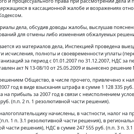
го и процессуального права при рассмотрении дела и п
держащихся в кассационной жалобе и возражениях отно
Кодексом.
риалы дела, обсудив доводы жалобы, выслушав пояснен
ований для отмены либо изменения обжалуемых решени
вается из материалов дела, Инспекцией проведена вые
и исчисления, полноты и своевременности уплаты (перечи
низаций за период с 01.01.2007 по 31.12.2007, НДС за пе
авлен акт N 13-08/10 от 25.05.2009 и вынесено решение N
ешением Общество, в числе прочего, привлечено к нал
007 год в виде взыскания штрафа в сумме 1 128 335 руб.
га на прибыль за 2007 год в связи с неисполнением усл
0 руб. (п.п. 2 п. 1 резолютивной части решения).
 налогоплательщику начислены, в частности, налог на 
 (п.п. 1 п. 3.1 резолютивной части решения), в региональн
 части решения), НДС в сумме 247 555 руб. (п.п. 3 п. 3