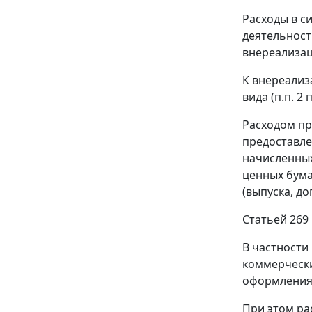
Расходы в с
деятельност
внереализа
К внереализ
вида (
п.п. 2 п
Расходом пр
предоставле
начисленных
ценных бума
(выпуска, до
Статьей 269
В частности
коммерчески
оформления
При этом ра