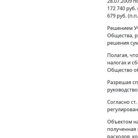
28.07.2009 
172 740 руб.
679 руб. (п.
Решением УФ
Общества, р
решения су
Полагая, чт
налогах и с
Общество об
Разрешая сп
руководство
Согласно
ст.
регулирован
Объектом на
полученная
расходов, к