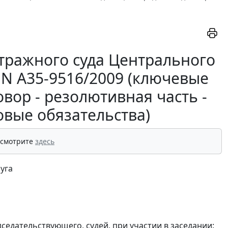
тражного суда Центрального
у N А35-9516/2009 (ключевые
вор - резолютивная часть -
овые обязательства)
 смотрите
здесь
уга
седательствующего, судей, при участии в заседании: