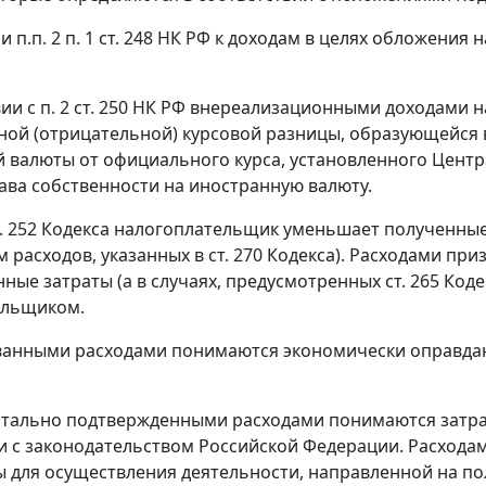
ии
п.п. 2 п. 1 ст. 248
НК РФ к доходам в целях обложения 
вии с
п. 2 ст. 250
НК РФ внереализационными доходами на
ой (отрицательной) курсовой разницы, образующейся 
 валюты от официального курса, установленного Цент
ава собственности на иностранную валюту.
т. 252
Кодекса налогоплательщик уменьшает полученные 
 расходов, указанных в
ст. 270
Кодекса). Расходами при
ные затраты (а в случаях, предусмотренных
ст. 265
Коде
ельщиком.
анными расходами понимаются экономически оправдан
нтально подтвержденными расходами понимаются затр
и с законодательством Российской Федерации. Расхода
 для осуществления деятельности, направленной на по