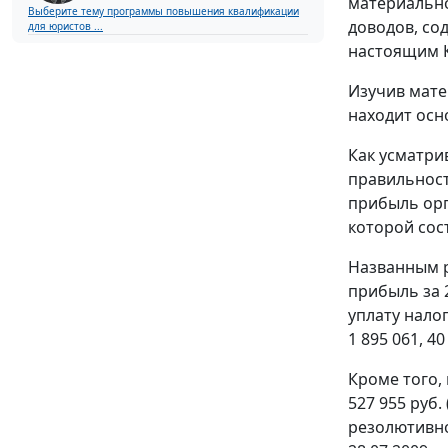
материально
Выберите тему программы повышения квалификации
доводов, со
для юристов ...
настоящим 
Изучив мате
находит осн
Как усматри
правильност
прибыль орга
которой сост
Названным р
прибыль за 2
уплату нало
1 895 061, 4
Кроме того,
527 955 руб.
резолютивной