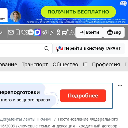
м
Войти
Eng
Перейти в систему ГАРАНТ
ование
Транспорт
Общество
IT
Профессия
П
Документы ленты ПРАЙМ
Постановление Федерального
516/2009 (ключевые темы: индексация - кредитный договор -