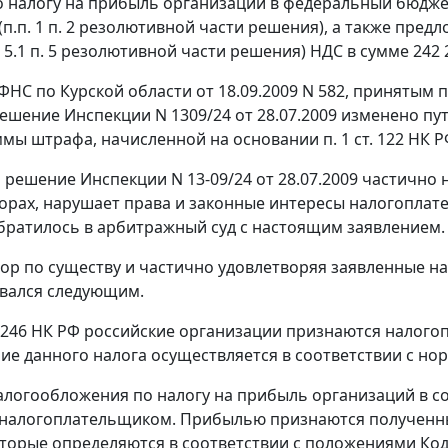
по налогу на прибыль организаций в федеральный бюджет
 (п.п. 1 п. 2 резолютивной части решения), а также пре
п. 5.1 п. 5 резолютивной части решения) НДС в сумме 242 
НС по Курской области от 18.09.2009 N 582, принятым
ешение Инспекции N 1309/24 от 28.07.2009 изменено пу
ммы штрафа, начисленной на основании
п. 1 ст. 122
НК РФ
о решение Инспекции N 13-09/24 от 28.07.2009 частично
борах, нарушает права и законные интересы налогоплат
ратилось в арбитражный суд с настоящим заявлением.
ор по существу и частично удовлетворяя заявленные 
вался следующим.
 246
НК РФ российские организации признаются налого
ие данного налога осуществляется в соответствии с н
логообложения по налогу на прибыль организаций в с
 налогоплательщиком. Прибылью признаются полученн
оторые определяются в соответствии с положениями Код