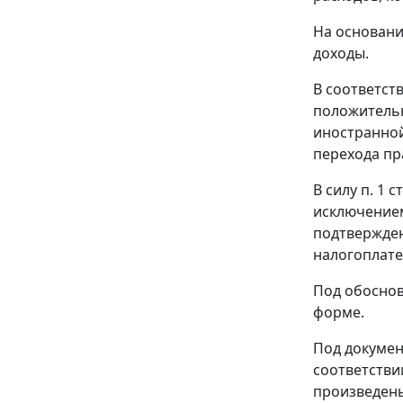
На основан
доходы.
В соответст
положительн
иностранной
перехода пр
В силу
п. 1 с
исключением
подтвержден
налогоплат
Под обоснов
форме.
Под докуме
соответстви
произведены