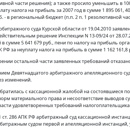
тивной части решения); а также просило уменьшить в 1
ату налога на прибыль за 2007 год в сумме 1 895 061, 40 р
уб. - в региональный бюджет (п.п. 2 п. 1 резолютивной ча
битражного суда Курской области от 19.04.2010 заявле
ействительным решение Инспекции N 13-09/24 от 28.07.
 в сумме 5 641 679 руб., пени по налогу на прибыль орг
 РФ за неуплату налога на прибыль в сумме 1 162 161,8 
рении остальной части заявленных требований отказан
ием Девятнадцатого арбитражного апелляционного суда
ез изменений.
братилась с кассационной жалобой на состоявшиеся по д
орм материального права и несоответствие выводов су
части удовлетворенных требований налогоплательщика
1 ст. 286
АПК РФ арбитражный суд кассационной инстанц
битражным судом первой и апелляционной инстанций,