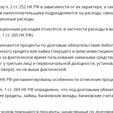
илу
п. 2 ст. 252
НК РФ в зависимости от их характера, а т
и налогоплательщика подразделяются на расходы, связ
ционные расходы.
ационным расходам относятся, в частности расходы в 
. 1 ст. 265
НК РФ).
изнаются проценты по долговым обязательствам любого
нного кредита или займа (текущего и (или) инвестицион
 за фактическое время пользования заемными средств
г у третьих лиц) и первоначальной доходности, установ
говора), но не выше фактической.
НК РФ регламентированы особенности отнесения проце
п. 1 ст. 269
НК РФ определено, что под долговыми обяза
е кредиты, займы, банковские вклады, банковские счет
.
сходом признаются проценты, начисленные по долговом