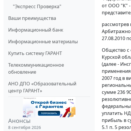
от ООО "К" -
"Экспресс Проверка"
представител
Ваши преимущества
рассмотрев 
Информационный банк
Арбитражног
27.08.2010 п
Информационные материалы
Общество с 
Купить систему ГАРАНТ
Курской обл
(далее - Инс
Телекоммуникационное
применения 
обновление
2007 год в в
АНО ДПО «Образовательный
региональны
центр ГАРАНТ»
сумме 236 90
резолютивной
федеральный 
уплатить НДС
Анонсы
прибыль в су
5.1 п. 5 рез
8 сентября 2026