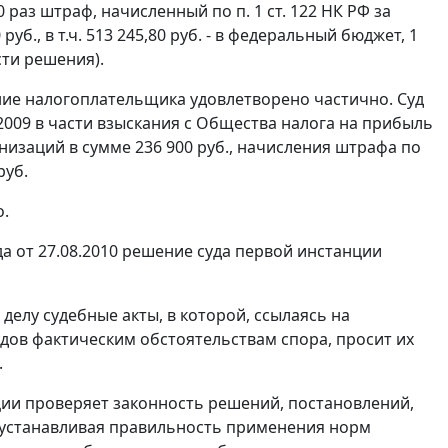
00 раз штраф, начисленный по
п. 1 ст. 122
НК РФ за
уб., в т.ч. 513 245,80 руб. - в федеральный бюджет, 1
сти решения).
ние налогоплательщика удовлетворено частично. Суд
2009 в части взыскания с Общества налога на прибыль
анизаций в сумме 236 900 руб., начисления штрафа по
руб.
о.
 от 27.08.2010 решение суда первой инстанции
елу судебные акты, в которой, ссылаясь на
дов фактическим обстоятельствам спора, просит их
.
ии проверяет законность решений, постановлений,
 устанавливая правильность применения норм