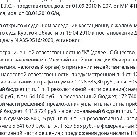
 Б.Г.С. - представителя, дов. от 01.09.2010 N 207, от МИ Ф
я, дов. от 08.04.2010 б/н,
в открытом судебном заседании кассационную жалобу М
о суда Курской области от 19.04.2010 и постановление
о делу N А35-9516/2009, установил:
ограниченной ответственностью "К" (далее - Общество
асти с заявлением к Межрайонной инспекции Федеральн
пекция, налоговый орган) о признании недействительным
налоговой ответственности, предусмотренной
п. 1 ст. 1
иде взыскания штрафа в сумме 1 128 335,80 руб., в т.ч. 305
й бюджет (п.п. 1 п. 1 резолютивной части решения); на
0 руб., в т.ч. 64 160 руб. - в федеральный бюджет, 172 740
 части решения); предложения уплатить налог на прибыль 
бюджет, 4 113 724 руб. - в региональный бюджет (п.п. 1
 в сумме 88 800,15 руб. (п.п. 3 п. 3.1 резолютивной ча
мме 5 641 679 руб., в т.ч. 1 527 955 руб. - в федеральный
олютивной части решения); предложения доначислить НДС з