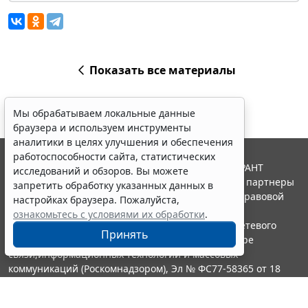
Показать все материалы
Мы обрабатываем локальные данные
браузера и используем инструменты
аналитики в целях улучшения и обеспечения
работоспособности сайта, статистических
© ООО "НПП "ГАРАНТ-СЕРВИС", 2026. Система ГАРАНТ
исследований и обзоров. Вы можете
выпускается с 1990 года. Компания "Гарант" и ее партнеры
запретить обработку указанных данных в
являются участниками Российской ассоциации правовой
настройках браузера. Пожалуйста,
информации ГАРАНТ.
ознакомьтесь с условиями их обработки
.
Портал ГАРАНТ.РУ зарегистрирован в качестве сетевого
Принять
издания Федеральной службой по надзору в сфере
связи,информационных технологий и массовых
коммуникаций (Роскомнадзором), Эл № ФС77-58365 от 18
июня 2014 года.
16+