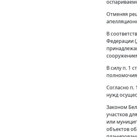
оспариваемо
Отменяя реш
апелляционн
В соответст
Федерации (
принадлежащ
сооружением
В силу
п. 1 ст
полномочиям
Согласно
п. 
нужд осущес
Законом
Бел
участков дл
или муницип
объектов об
планировани