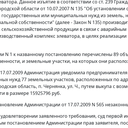
еватора. Данное изъятие в соответствии со
ст. 239
Гражда
родской области от 10.07.2007 N 135 "Об установлении 
я государственных или муниципальных нужд из земель, 
альной собственности" (далее - Закон N 135) произво
 сельскохозяйственной продукции в связи с аварийным
изводственный комплекс элеватора, в целях реализации
и N 1 к названному постановлению перечислены 89 объе
венности, и земельные участки, на которых они распол
17.07.2009 Администрация уведомила предпринимателя и
х нужд 77 земельных участков, расположенных по адреса
родская область, п. Чернянка, ул. Ч., путем выкупа с 
и в размере 15925796 руб.
ановление Администрации от 17.07.2009 N 565 незакон
 удовлетворении заявленного требования, суд первой 
м постановлением Администрации прав заявителя, пос