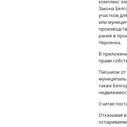
комплекс эл
Закона
Белго
участков дл
или муницип
производств
ранее в про
Чернянка.
В приложени
праве собст
Письмом от 
муниципальны
также Белго
недвижимост
Считая пост
Отказывая в
оспариваемы