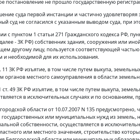
е постановление не прошло государственную регистра
ение суда первой инстанции и частично удовлетворяя
ый суд не согласился с указанным выводом суда, при э
вии с
пунктом 1 статьи 271
Гражданского кодекса РФ,
пун
далее - ЗК РФ) собственник здания, сооружения или ин
ем другому лицу, пользуется соответствующей частью 
 и необходимой для их использования.
. 11
ЗК РФ изъятие, в том числе путем выкупа, земельны
 органов местного самоуправления в области земель
1 ст. 49
ЗК РФ изъятие, в том числе путем выкупа, земел
твляется в исключительных случаях и по основаниям, п
городской области от 10.07.2007 N 135 предусмотрено, ч
я государственных или муниципальных нужд из земель, 
альной собственности, осуществляется в исключительны
ластного или местного значения, строительство котор
я Белгородской области или муниципальных образован