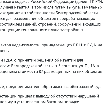
нского кодекса Российской Федерации (далее - ГК РФ),
случаев изъятия, в том числе путем выкупа, земельных
находящихся в собственности Белгородской области
дится для размещения объектов перерабатывающих
 состоянием зданий, строений, сооружений, входящих
 концепции генерального плана застройки п.
ктов недвижимости, принадлежащих Г.Л.Н. и Г.Д.А. на
ожены.
 Г.Д.А. о принятии решения об изъятии для
м: Белгородская область, п. Чернянка, ул. П., 1А, а
возмещением стоимости 87 размещенных на них объектов
ным, предприниматель обратилась в арбитражный суд.
инстанции пришел к выводу об отсутствии нарушений
кольку в установленном Законом порядке