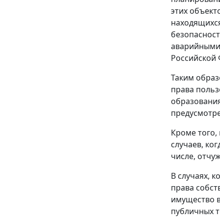
этих объект
находящихся
безопасност
аварийными 
Российской 
Таким образ
права польз
образования
предусмотре
Кроме того, 
случаев, ко
числе, отчу
В случаях, 
права собст
имущество в
публичных т