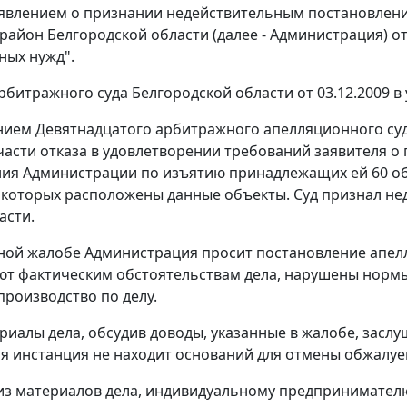
аявлением о признании недействительным постановле
район Белгородской области (далее - Администрация) от
ных нужд".
битражного суда Белгородской области от 03.12.2009 в
ием Девятнадцатого арбитражного апелляционного суда
части отказа в удовлетворении требований заявителя 
ия Администрации по изъятию принадлежащих ей 60 о
а которых расположены данные объекты. Суд признал н
асти.
ной жалобе Администрация просит постановление апелля
ют фактическим обстоятельствам дела, нарушены нормы
производство по делу.
риалы дела, обсудив доводы, указанные в жалобе, заслу
я инстанция не находит оснований для отмены обжалуем
 из материалов дела, индивидуальному предпринимателю 