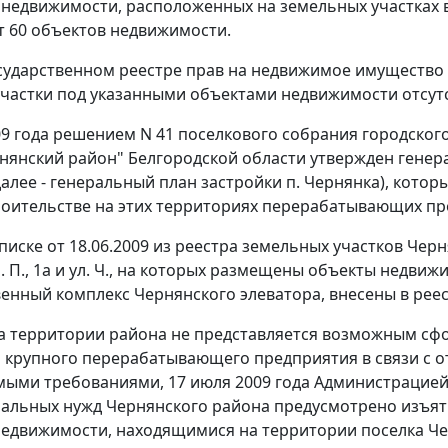
 недвижимости, расположенных на земельных участках в 
 60 объектов недвижимости.
сударственном реестре прав на недвижимое имущество и
частки под указанными объектами недвижимости отсутс
09 года решением N 41 поселкового собрания городско
нянский район" Белгородской области утвержден генер
далее - генеральный план застройки п. Чернянка), кото
роительстве на этих территориях перерабатывающих пр
писке от 18.06.2009 из реестра земельных участков Черн
л. П., 1а и ул. Ч., на которых размещены объекты недви
енный комплекс Чернянского элеватора, внесены в реес
а территории района не представляется возможным сф
крупного перерабатывающего предприятия в связи с от
ыми требованиями, 17 июля 2009 года Администрацией 
альных нужд Чернянского района предусмотрено изъят
едвижимости, находящимися на территории поселка Че