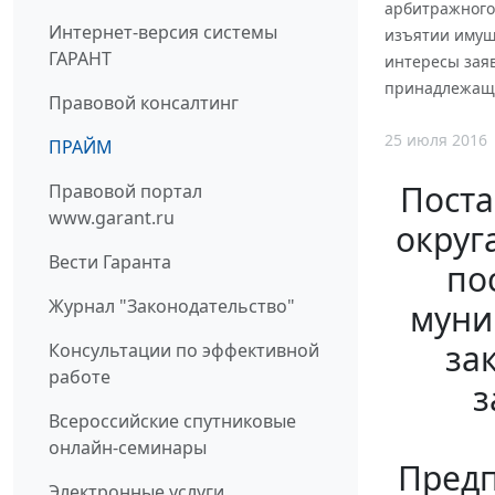
арбитражного 
Интернет-версия системы
изъятии имущ
ГАРАНТ
интересы зая
принадлежащи
Правовой консалтинг
25 июля 2016
ПРАЙМ
Поста
Правовой портал
www.garant.ru
округа
Вести Гаранта
по
Журнал "Законодательство"
муни
за
Консультации по эффективной
работе
з
Всероссийские спутниковые
онлайн-семинары
Предп
Электронные услуги