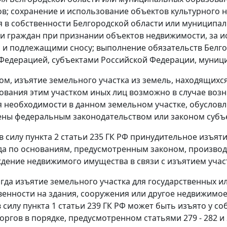
ов; сохранение и использование объектов культурного н
 в собственности Белгородской области или муниципа
и граждан при признании объектов недвижимости, за 
и подлежащими сносу; выполнение обязательств Белго
Федерацией, субъектами Российской Федерации, муни
ом, изъятие земельного участка из земель, находящих
ования этим участком иных лиц возможно в случае воз
 необходимости в данном земельном участке, обусловл
ны федеральным законодательством или законом субъе
в силу
пункта 2 статьи 235
ГК РФ принудительное изъятие
гда по основаниям, предусмотренным законом, производи
ждение недвижимого имущества в связи с изъятием участ
когда изъятие земельного участка для государственны
венности на здания, сооружения или другое недвижимое
 силу
пункта 1 статьи 239
ГК РФ может быть изъято у со
оргов в порядке, предусмотренном
статьями 279 - 282
и