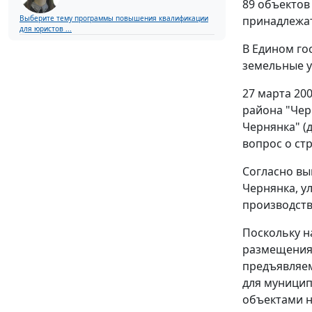
89 объектов
принадлежат
Выберите тему программы повышения квалификации
для юристов ...
В Едином го
земельные у
27 марта 20
района "Чер
Чернянка" (
вопрос о ст
Согласно вы
Чернянка, у
производств
Поскольку н
размещения 
предъявляем
для муницип
объектами н