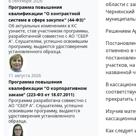
8 сентября 2026
области с з
Программа повышения
Чернянский 
квалификации "О контрактной
муниципаль
системе в сфере закупок" (44-ФЗ)"
Об актуальных изменениях в КС
Решением Ар
узнаете, став участником программы,
разработанной совместно с АО ''СБЕР
А". Слушателям, успешно освоившим
Постановлен
программу, выдаются удостоверения
отменено в 
установленного образца.
постановлен
участков, н
названной ч
11 августа 2026
Программа повышения
В кассацион
квалификации "О корпоративном
соответству
заказе" (223-ФЗ от 18.07.2011)
прекратить 
Программа разработана совместно с
АО ''СБЕР А". Слушателям, успешно
Изучив мате
освоившим программу, выдаются
удостоверения установленного
кассационна
образца.
Как следует