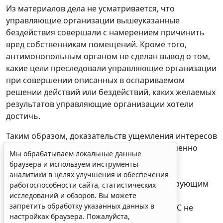
Из материалов дела не усматривается, что
управляющие организации вышеуказанные
бездействия совершали с намерением причинить
вред собственникам помещений. Кроме того,
антимонопольным органом не сделан вывод о том,
какие цели преследовали управляющие организации
при совершении описанных в оспариваемом
решении действий или бездействий, каких желаемых
результатов управляющие организации хотели
Мы обрабатываем локальные данные
браузера и используем инструменты
достичь.
аналитики в целях улучшения и обеспечения
Таким образом, доказательств ущемления интересов
работоспособности сайта, статистических
исследований и обзоров. Вы можете
собственников многоквартирных домов именно
запретить обработку указанных данных в
посредством совершения управляющими
настройках браузера. Пожалуйста,
организациями действий, которые следует
ознакомьтесь с условиями их обработки
.
расценивать как злоупотребление доминирующим
Принять
положением, и как следствие - нарушения
антимонопольного законодательства
, УФАС не
представлено.