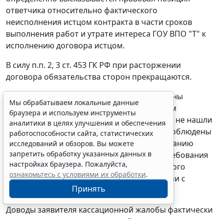
ответчика относительно фактического
неисполнения истцом контракта в части сроков
выполнения работ и утрате интереса ГОУ ВПО "Т" к
исполнению договора истцом.
В силу
п.п. 2
,
3 ст. 453
ГК РФ при расторжении
договора обязательства сторон прекращаются.
Поскольку доводы ответчика о наличии вины
Мы обрабатываем локальные данные
заказчика в своевременном исполнении им
браузера и используем инструменты
заключенного государственного контракта не нашли
аналитики в целях улучшения и обеспечения
своего подтверждения, заказчиком были соблюдены
работоспособности сайта, статистических
обязательства по досудебному урегулированию
исследований и обзоров. Вы можете
запретить обработку указанных данных в
спора, суды обосновано удовлетворили требования
настройках браузера. Пожалуйста,
ГОУ ВПО "Т" о расторжении государственного
ознакомьтесь с условиями их обработки
.
контракта от 28.05.2009 г. N 35-03/100 в связи с
Принять
существенным нарушением его условий.
Доводы заявителя кассационной жалобы фактически