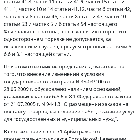
статьи 41.8
,
части 11 статьи 41.9
,
части 15 статьи
41.11
,
частях 10
и
14 статьи 41.12
,
части 6 статьи 42
,
частях 6
и
8 статьи 46
,
части 8 статьи 47
,
части 10
статьи 53
и
частях 5
и
6 статьи 54
настоящего
Федерального закона, по соглашению сторон и в
одностороннем порядке не допускается, за
исключением случаев, предусмотренных
частями 6-
6.6
и
8.1
настоящей статьи.
При этом ответчик не представил доказательств
того, что внесение изменений в условия
государственного контракта N 35-03/100 от
28.05.2009 г. обусловлено наличием оснований,
указанных в
частях 6-6.6
и
8.1
Федерального закона
от 21.07.2005 г. N 94-ФЗ "О размещении заказов на
поставку товаров, выполнение работ, оказание услуг
для государственных и муниципальных нужд".
В соответствии со
ст. 71
Арбитражного
процессуального кодекса Российской Федерации