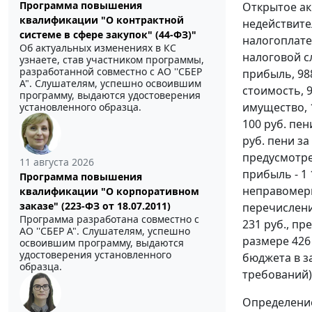
Программа повышения
Открытое ак
квалификации "О контрактной
недействит
системе в сфере закупок" (44-ФЗ)"
налогоплате
Об актуальных изменениях в КС
налоговой сл
узнаете, став участником программы,
разработанной совместно с АО ''СБЕР
прибыль, 98
А". Слушателям, успешно освоившим
стоимость, 9
программу, выдаются удостоверения
имущество, 
установленного образца.
100 руб. пен
руб. пени з
предусмотр
11 августа 2026
прибыль - 1 
Программа повышения
неправомерн
квалификации "О корпоративном
заказе" (223-ФЗ от 18.07.2011)
перечислени
Программа разработана совместно с
231 руб., п
АО ''СБЕР А". Слушателям, успешно
размере 426
освоившим программу, выдаются
удостоверения установленного
бюджета в з
образца.
требований)
Определение