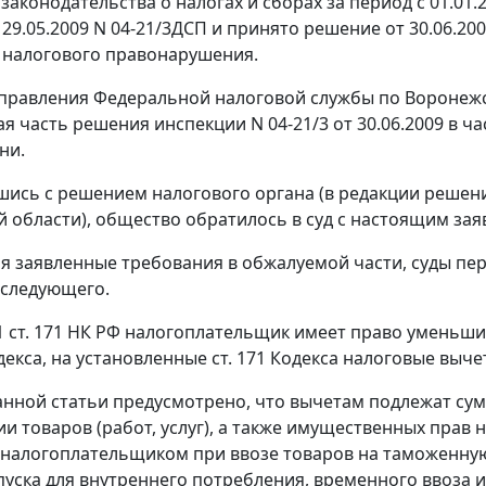
аконодательства о налогах и сборах за период с 01.01.2
 29.05.2009 N 04-21/3ДСП и принято решение от 30.06.20
 налогового правонарушения.
равления Федеральной налоговой службы по Воронежско
я часть решения инспекции N 04-21/3 от 30.06.2009 в ч
ни.
шись с решением налогового органа (в редакции реше
 области), общество обратилось в суд с настоящим зая
я заявленные требования в обжалуемой части, суды п
 следующего.
1 ст. 171
НК РФ налогоплательщик имеет право уменьшит
екса, на установленные
ст. 171
Кодекса налоговые выче
нной статьи предусмотрено, что вычетам подлежат су
и товаров (работ, услуг), а также имущественных прав
налогоплательщиком при ввозе товаров на таможенну
пуска для внутреннего потребления
,
временного ввоза