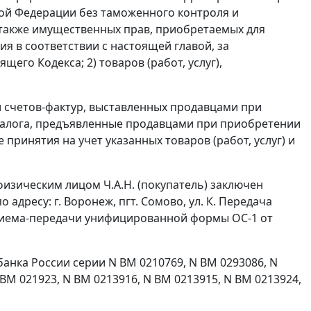
ой Федерации без таможенного контроля и
а также имущественных прав, приобретаемых для
 в соответствии с настоящей главой, за
щего Кодекса; 2) товаров (работ, услуг),
и
счетов-фактур
, выставленных продавцами при
налога, предъявленные продавцами при приобретении
 принятия на учет указанных товаров (работ, услуг) и
 физическим лицом Ч.А.Н. (покупатель) заключен
дресу: г. Воронеж, пгт. Сомово, ул. К. Передача
приема-передачи унифицированной
формы ОС-1
от
анка России серии N ВМ 0210769, N ВМ 0293086, N
 ВМ 021923, N ВМ 0213916, N ВМ 0213915, N ВМ 0213924,