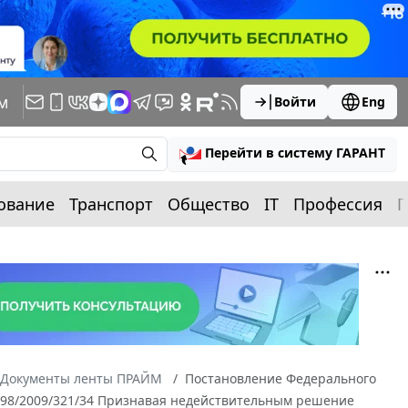
м
Войти
Eng
Перейти в систему ГАРАНТ
ование
Транспорт
Общество
IT
Профессия
П
Документы ленты ПРАЙМ
Постановление Федерального
13798/2009/321/34 Признавая недействительным решение