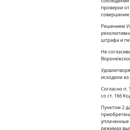
соблюдения з
проверки от
совершение
Решением Уп
резолютивна
штрафа и пе
Не согласив
Воронежской
Удовлетворя
исходили из
Согласно
п. 
со
ст. 166
Код
Пунктом 2
да
приобретени
уплаченные 
режимах
вы