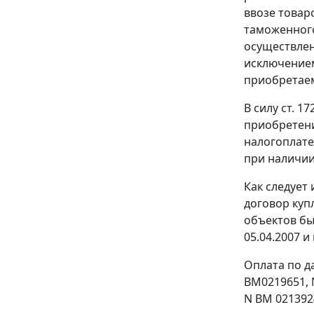
ввозе товар
таможенного
осуществлен
исключение
приобретае
В силу
ст. 17
приобретени
налогоплател
при наличии
Как следует
договор куп
объектов бы
05.04.2007 и
Оплата по д
ВМ0219651, N
N ВМ 021392