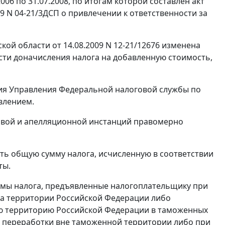
006 по 31.07.2008, по итогам которой составлен акт
09 N 04-21/3ДСП о привлечении к ответственности за
й области от 14.08.2009 N 12-21/12676 изменена
асти доначисления налога на добавленную стоимость,
ния Управления Федеральной налоговой службы по
влением.
ервой и апелляционной инстанций правомерно
ь общую сумму налога, исчисленную в соответствии
ты.
ммы налога, предъявленные налогоплательщику при
 на территории Российской Федерации либо
ю территорию Российской Федерации в таможенных
и
переработки вне таможенной территории
либо при