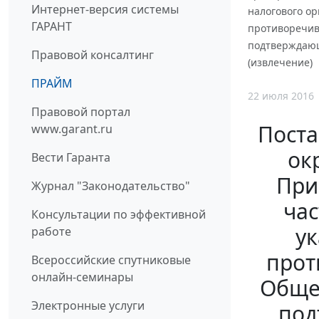
Интернет-версия системы
налогового ор
ГАРАНТ
противоречив
подтверждающ
Правовой консалтинг
(извлечение)
ПРАЙМ
22 июля 2016
Правовой портал
Поста
www.garant.ru
ок
Вести Гаранта
При
Журнал "Законодательство"
час
Консультации по эффективной
ук
работе
прот
Всероссийские спутниковые
онлайн-семинары
Общес
Электронные услуги
под