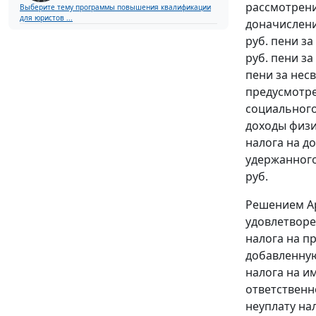
рассмотрени
Выберите тему программы повышения квалификации
для юристов ...
доначисления
руб. пени з
руб. пени за
пени за нес
предусмотр
социального 
доходы физи
налога на д
удержанного
руб.
Решением Ар
удовлетворе
налога на пр
добавленную
налога на и
ответственн
неуплату на