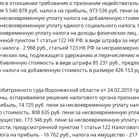
я в отношении требования о признании недействительн
 5 540 878 руб. налога на прибыль, 973 536 руб. пени 
а несвоевременную уплату налога на добавленную стоимос
 несвоевременную уплату единого социального налога, 6 
воевременную уплату налога на доходы физических лиц,
енной
пунктом 1 статьи 122
НК РФ, в виде штрафа за неуп
налога - 2 968 руб.,
статьей 123
НК РФ за неправомерное
ческих лиц, подлежащего удержанию и перечислению нал
обавленную стоимость в виде штрафа 85 231 руб., пред
 налога на добавленную стоимость в размере 426 153 ру
битражного суда Воронежской области от 24.02.2010 т
ны, оспариваемое решение налогового органа признано
ибыль, 14 725 руб. пени за несвоевременную уплату нало
 стоимость, 808 635 руб. пени за несвоевременную уплат
мущество, 173 346 руб. пени за несвоевременную уплату
ости, предусмотренной
пунктом 1 статьи 122
Налогового
лога на прибыль - 16 762 руб., налога на имущество - 2