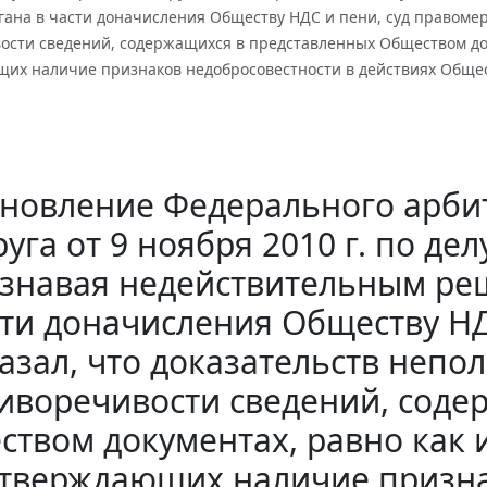
гана в части доначисления Обществу НДС и пени, суд правомер
ости сведений, содержащихся в представленных Обществом доку
их наличие признаков недобросовестности в действиях Обще
новление Федерального арби
руга от 9 ноября 2010 г. по де
знавая недействительным реш
ти доначисления Обществу НД
азал, что доказательств непо
иворечивости сведений, соде
твом документах, равно как 
тверждающих наличие призна