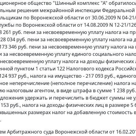
ционерное общество "Шинный комплекс "А" обратилось
ельным решения межрайонной инспекции Федеральной 
льщикам по Воронежской области от 30.06.2009 N 04-2
ужбы по Воронежской области от 14.08.2009 N 12-21/1267
8 261 руб. пени за несвоевременную уплату налога на пр
28 034 руб. пени за несвоевременную уплату налога на 
173 346 руб. пени за несвоевременную уплату налога на 
и за несвоевременную уплату единого социального налога
а несвоевременную уплату налога на доходы физических 
енной
пунктом 1 статьи 122
Налогового кодекса Российск
124 937 руб., налога на имущество - 217 093 руб., единог
ое неперечисление (неполное перечисление) налога н
ю налоговым агентом, в виде штрафа в сумме 1 238 руб.
редложения удержать и перечислить в бюджет суммы не 
 153 руб., налога на доходы физических лиц в размере 
авышенных размерах налог на добавленную стоимость в с
.
м Арбитражного суда Воронежской области от 16.02.20