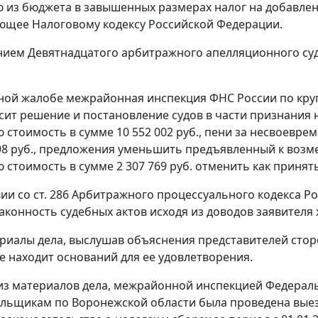
из бюджета в завышенных размерах налог на добавленну
ующее
Налоговому кодексу
Российской Федерации.
ием Девятнадцатого арбитражного апелляционного суда
нной жалобе межрайонная инспекция ФНС России по кр
сит решение и постановление судов в части признания
 стоимость в сумме 10 552 002 руб., пени за несвоевре
98 руб., предложения уменьшить предъявленный к воз
 стоимость в сумме 2 307 769 руб. отменить как приня
вии со
ст. 286
Арбитражного процессуального кодекса Ро
аконность судебных актов исходя из доводов заявителя
риалы дела, выслушав объяснения представителей стор
е находит оснований для ее удовлетворения.
 из материалов дела, межрайонной инспекцией Федера
льщикам по Воронежской области была проведена выез