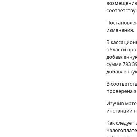
возмещению 
соответств
Постановлен
изменения.
В кассацио
области про
добавленную
сумме 793 3
добавленную
В соответст
проверена з
Изучив мате
инстанции н
Как следует
налогоплате