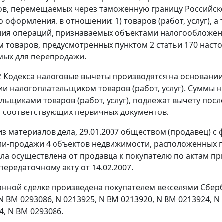
ов, перемещаемых через таможенную границу Российск
 оформления, в отношении: 1) товаров (работ, услуг), 
ия операций, признаваемых объектами налогообложения
м товаров, предусмотренных
пунктом 2 статьи 170
настоя
мых для перепродажи.
2
Кодекса налоговые вычеты производятся на основани
и налогоплательщиком товаров (работ, услуг). Суммы 
ьщиками товаров (работ, услуг), подлежат вычету после
 соответствующих первичных документов.
 из материалов дела, 29.01.2007 обществом (продавец) с
ли-продажи 4 объектов недвижимости, расположенных по а
ла осуществлена от продавца к покупателю по актам 
 передаточному акту от 14.02.2007.
анной сделке произведена покупателем векселями Сберб
 ВМ 0293086, N 0213925, N ВМ 0213920, N ВМ 0213924, N
4, N ВМ 0293086.