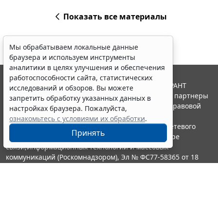
Показать все материалы
Мы обрабатываем локальные данные
браузера и используем инструменты
аналитики в целях улучшения и обеспечения
работоспособности сайта, статистических
© ООО "НПП "ГАРАНТ-СЕРВИС", 2026. Система ГАРАНТ
исследований и обзоров. Вы можете
выпускается с 1990 года. Компания "Гарант" и ее партнеры
запретить обработку указанных данных в
являются участниками Российской ассоциации правовой
настройках браузера. Пожалуйста,
информации ГАРАНТ.
ознакомьтесь с условиями их обработки
.
Портал ГАРАНТ.РУ зарегистрирован в качестве сетевого
Принять
издания Федеральной службой по надзору в сфере
связи,информационных технологий и массовых
коммуникаций (Роскомнадзором), Эл № ФС77-58365 от 18
июня 2014 года.
16+
Контакты
8-800-200-88-88