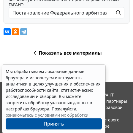
ГАРАНТ:
Показать все материалы
Мы обрабатываем локальные данные
браузера и используем инструменты
аналитики в целях улучшения и обеспечения
работоспособности сайта, статистических
© ООО "НПП "ГАРАНТ-СЕРВИС", 2026. Система ГАРАНТ
исследований и обзоров. Вы можете
выпускается с 1990 года. Компания "Гарант" и ее партнеры
запретить обработку указанных данных в
являются участниками Российской ассоциации правовой
настройках браузера. Пожалуйста,
информации ГАРАНТ.
ознакомьтесь с условиями их обработки
.
Портал ГАРАНТ.РУ зарегистрирован в качестве сетевого
Принять
издания Федеральной службой по надзору в сфере
связи,информационных технологий и массовых