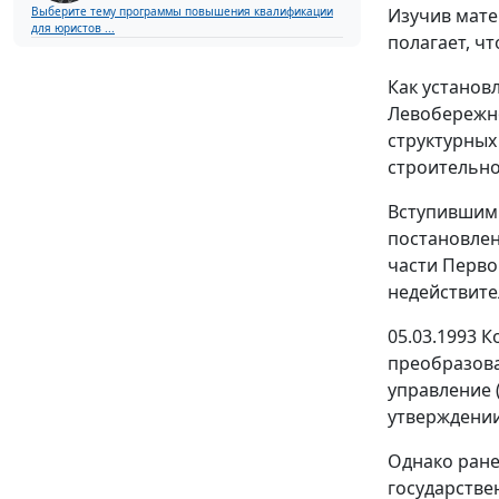
Выберите тему программы повышения квалификации
Изучив мате
для юристов ...
полагает, ч
Как установ
Левобережно
структурных
строительно-
Вступившим 
постановлен
части Перво
недействит
05.03.1993 
преобразова
управление 
утверждении
Однако ране
государстве