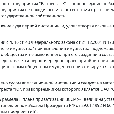
нного предприятия "В" треста "Ю" спорное здание не б
предприятия не находилось и в соответствии с решением
 государственной собственности.
ение суда первой инстанции, и, удовлетворяя исковые 
.
вии с
п. 16 ст. 43
Федерального закона от 21.12.2001 N 17
ого имущества" при выявлении имущества, подлежавше
о общества и не включенного при его создании в сост
едоставляется первоочередное право приобретения та
кционерным обществом имущество приватизируется в 
лено судом апелляционной инстанции и следует из мате
 треста "Ю", правопреемником которого является ОАО "С"
 5 раздела II плана приватизации ВССМУ-1 величина уст
установленном
Указом
Президента РФ от 29.01.1992 N 66
ных предприятий".