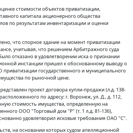
оценке стоимости объектов приватизации,
уставного капитала акционерного общества
лов по результатам инвентаризации и оценки
лено, что спорное здание на момент приватизации
лансе, учитывая, что решением Арбитражного суда
 было отказано в удовлетворении иска о признании
ционной инстанции пришел к обоснованному выводу о
О приватизации государственного и муниципального
имущества по рыночной цене.
редставлен проект договора купли-продажи (л.д. 138-
расположенного по адресу: г. Воронеж, ул. Д., д. 112,
чную стоимость имущества, определенную на
ного ООО "Торговый дом "Р" (т. 1 л.д. 81-136),
снованно удовлетворил исковые требования ОАО "С".
ьств, на основании которых судом апелляционной