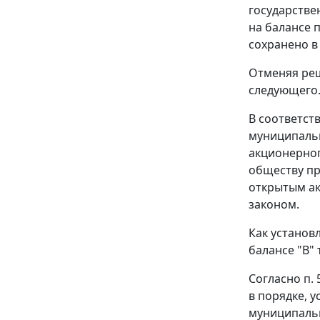
государстве
на балансе 
сохранено в
Отменяя реш
следующего
В соответст
муниципальн
акционерног
обществу пр
открытым а
законом.
Как установ
балансе "В"
Согласно п.
в порядке, 
муниципаль