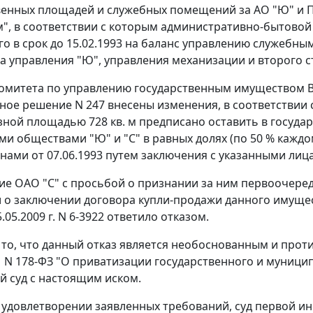
венных площадей и служебных помещений за АО "Ю" и
", в соответствии с которым административно-бытовой 
го в срок до 15.02.1993 на баланс управлению служебн
а управления "Ю", управления механизации и второго 
митета по управлению государственным имуществом Вор
ое решение N 247 внесены изменения, в соответствии 
лезной площадью 728 кв. м предписано оставить в госуда
и обществами "Ю" и "С" в равных долях (по 50 % каждо
нами от 07.06.1993 путем заключения с указанными ли
е ОАО "С" с просьбой о признании за ним первоочере
 о заключении договора купли-продажи данного имущес
.05.2009 г. N 6-3922 ответило отказом.
 то, что данный отказ является необоснованным и пр
01 N 178-ФЗ "О приватизации государственного и муници
 суд с настоящим иском.
 удовлетворении заявленных требований, суд первой ин