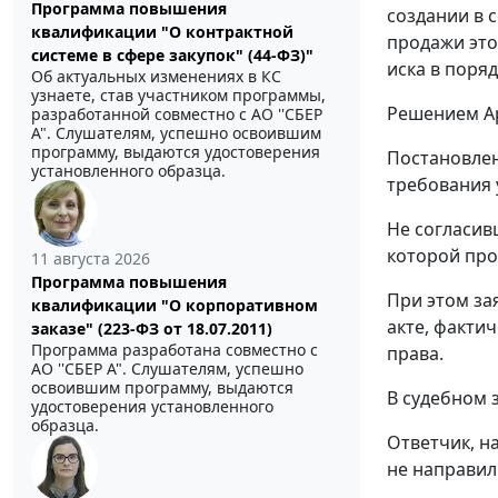
Программа повышения
создании в 
квалификации "О контрактной
продажи это
системе в сфере закупок" (44-ФЗ)"
иска в поря
Об актуальных изменениях в КС
узнаете, став участником программы,
Решением Ар
разработанной совместно с АО ''СБЕР
А". Слушателям, успешно освоившим
программу, выдаются удостоверения
Постановлен
установленного образца.
требования 
Не согласив
которой про
11 августа 2026
Программа повышения
При этом за
квалификации "О корпоративном
акте, факти
заказе" (223-ФЗ от 18.07.2011)
Программа разработана совместно с
права.
АО ''СБЕР А". Слушателям, успешно
освоившим программу, выдаются
В судебном 
удостоверения установленного
образца.
Ответчик, н
не направил