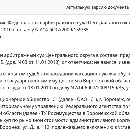
Актуальную версию документа
ие Федерального арбитражного суда Центрального окр
 2010 г. по делу N А14-6007/2009/159/35
)
 арбитражный суд Центрального округа в составе: пред
А.В. (дов. N 03 от 11.01.2010); от ответчика: не явился, и
в открытом судебном заседании кассационную жалобу 
ию государственным имуществом в Воронежской област
го суда от 18.01.2010 по делу N А14-6007/2009/159/35, у
ционерное общество "С" (далее - ОАО "С"), г. Воронеж,
риториальному управлению Федерального агентства по
 области (далее - ТУ Росимущества в Воронежской обла
выкуп по рыночной стоимости административного корпуса,
. Воронеж, ул. Д., д. 112, подлежавшего включению в ус