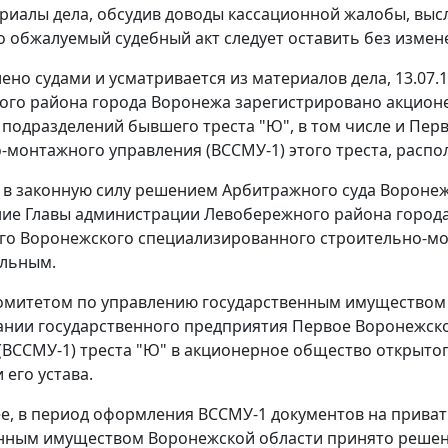
риалы дела, обсудив доводы кассационной жалобы, высл
то обжалуемый судебный акт следует оставить без изме
лено судами и усматривается из материалов дела, 13.0
го района города Воронежа зарегистрировано акционе
 подразделений бывшего треста "Ю", в том числе и Пе
монтажного управления (ВССМУ-1) этого треста, располож
в законную силу решением Арбитражного суда Воронежск
ие Главы администрации Левобережного района города 
го Воронежского специализированного строительно-м
ельным.
Комитетом по управлению государственным имуществом
нии государственного предприятия Первое Воронежск
(ВССМУ-1) треста "Ю" в акционерное общество открытого
 его устава.
е, в период оформления ВССМУ-1 документов на прива
нным имуществом Воронежской области принято решение