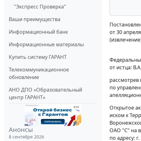
"Экспресс Проверка"
Ваши преимущества
Постановлен
Информационный банк
от 30 апреля
(извлечение
Информационные материалы
Купить систему ГАРАНТ
Федеральный
от истца: В.
Телекоммуникационное
обновление
рассмотрев 
по управлен
АНО ДПО «Образовательный
апелляционно
центр ГАРАНТ»
Открытое ак
иском к Тер
Воронежской
Анонсы
ОАО "С" на 
8 сентября 2026
по адресу: г