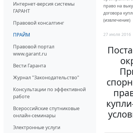
Интернет-версия системы
право на выку
ГАРАНТ
договора купл
(извлечение)
Правовой консалтинг
27 июля 2016
ПРАЙМ
Правовой портал
Поста
www.garant.ru
ок
Вести Гаранта
Пр
Журнал "Законодательство"
спорн
Консультации по эффективной
прав
работе
купли
Всероссийские спутниковые
услов
онлайн-семинары
Электронные услуги