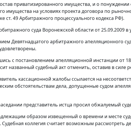
состав приватизированного имущества, и о понуждении 
го имущества на условиях проекта договора по рыночно
дке
ст. 49
Арбитражного процессуального кодекса РФ).
битражного суда Воронежской области от 25.09.2009 в 
ием Девятнадцатого арбитражного апелляционного суда
удовлетворены.
шись с постановлением апелляционной инстанции от 18.
сит названный судебный акт отменить, оставив в силе ре
явитель кассационной жалобы ссылается на несоответс
ческим обстоятельствам дела, допущенные судом апел
заседании представитель истца просил обжалуемый суде
адлежащим образом извещенный о времени и месте судеб
. Судебная коллегия считает возможным рассмотреть д