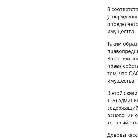
В соответст
утвержденн
определяетс
имущества.
Таким образ
правопредше
Воронежской
права собст
том, что ОАО
имущества" 
В этой связ
139) админис
содержащий 
основании от
который отв
Доводы касс