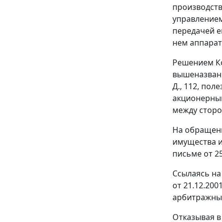
производст
управлением
передачей е
нем аппарат
Решением Ко
вышеназванн
Д., 112, по
акционерным
между сторо
На обращени
имущества и
письме от 25
Ссылаясь на
от 21.12.20
арбитражный
Отказывая в