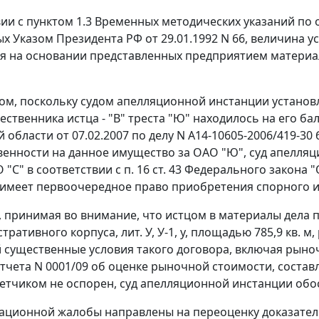
вии с
пунктом 1.3
Временных методических указаний по 
ых
Указом
Президента РФ от 29.01.1992 N 66, величина 
я на основании представленных предприятием материа
ом, поскольку судом апелляционной инстанции установ
ственника истца - "В" треста "Ю" находилось на его ба
 области от 07.02.2007 по делу N А14-10605-2006/419-30
венности на данное имущество за ОАО "Ю", суд апелля
 "С" в соответствии с
п. 16 ст. 43
Федерального закона "
имеет первоочередное право приобретения спорного 
и, принимая во внимание, что истцом в материалы дела п
тративного корпуса, лит. У, У-1, у, площадью 785,9 кв. м, 
существенные условия такого договора, включая рыно
чета N 0001/09 об оценке рыночной стоимости, составлен
етчиком не оспорен, суд апелляционной инстанции обо
ационной жалобы направлены на переоценку доказател