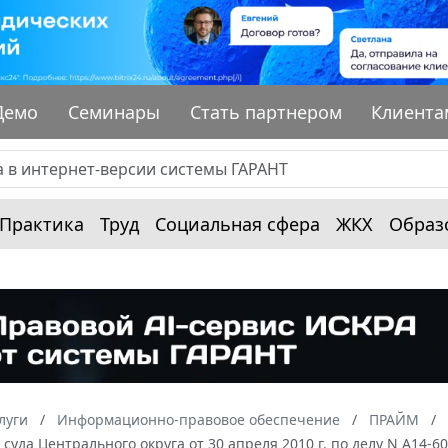
Демо
Семинары
Стать партнером
Клиента
Практика
Труд
Социальная сфера
ЖКХ
Образ
луги
Информационно-правовое обеспечение
ПРАЙМ
суда Центрального округа от 30 апреля 2010 г. по делу N А14