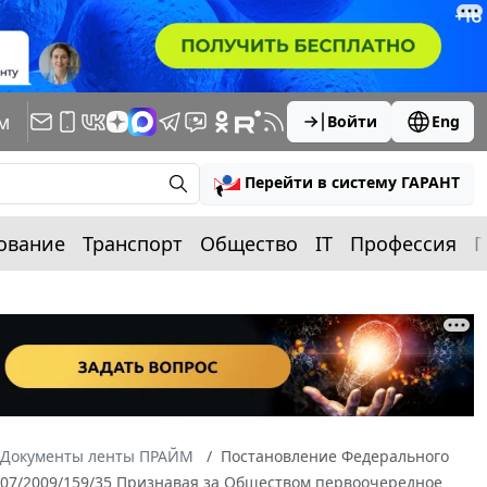
м
Войти
Eng
Перейти в систему ГАРАНТ
ование
Транспорт
Общество
IT
Профессия
П
Документы ленты ПРАЙМ
Постановление Федерального
-6007/2009/159/35 Признавая за Обществом первоочередное