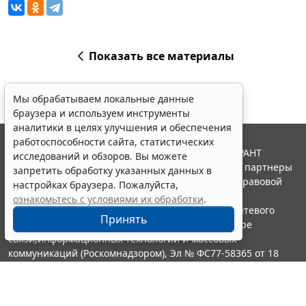
Показать все материалы
Мы обрабатываем локальные данные
браузера и используем инструменты
аналитики в целях улучшения и обеспечения
работоспособности сайта, статистических
© ООО "НПП "ГАРАНТ-СЕРВИС", 2026. Система ГАРАНТ
исследований и обзоров. Вы можете
выпускается с 1990 года. Компания "Гарант" и ее партнеры
запретить обработку указанных данных в
являются участниками Российской ассоциации правовой
настройках браузера. Пожалуйста,
информации ГАРАНТ.
ознакомьтесь с условиями их обработки
.
Портал ГАРАНТ.РУ зарегистрирован в качестве сетевого
Принять
издания Федеральной службой по надзору в сфере
связи,информационных технологий и массовых
коммуникаций (Роскомнадзором), Эл № ФС77-58365 от 18
июня 2014 года.
16+