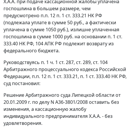
Х.А.А. при подаче кассационной жалобы уплачена
госпошлина в большем размере, чем
предусмотрено
п.п. 12 п. 1 ст. 333.21
НК РФ
(подлежала уплате в сумме 50 руб., а фактически
уплачена в сумме 1050 руб.), излишне уплаченная
госпошлина в сумме 1000 руб. на основании
п. 1 ст.
333.40
НК РФ,
104
АПК РФ подлежит возврату из
федерального бюджета.
Руководствуясь
п. 1 ч. 1 ст. 287
,
ст. 289
,
ст. 104
Арбитражного процессуального кодекса Российской
Федерации,
п.п. 12 п. 1 ст. 333.21
,
п. 1 ст. 333.40
НК РФ,
суд постановил:
Решение Арбитражного суда Липецкой области от
20.01.2009 г. по делу N А36-3801/2008 оставить без
изменения, а кассационную жалобу
индивидуального предпринимателя Х.А.А. - без
удовлетворения.