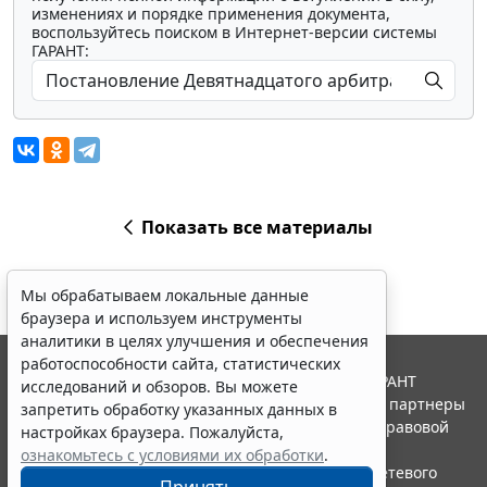
изменениях и порядке применения документа,
воспользуйтесь поиском в Интернет-версии системы
ГАРАНТ:
Показать все материалы
Мы обрабатываем локальные данные
браузера и используем инструменты
аналитики в целях улучшения и обеспечения
работоспособности сайта, статистических
© ООО "НПП "ГАРАНТ-СЕРВИС", 2026. Система ГАРАНТ
исследований и обзоров. Вы можете
выпускается с 1990 года. Компания "Гарант" и ее партнеры
запретить обработку указанных данных в
являются участниками Российской ассоциации правовой
настройках браузера. Пожалуйста,
информации ГАРАНТ.
ознакомьтесь с условиями их обработки
.
Портал ГАРАНТ.РУ зарегистрирован в качестве сетевого